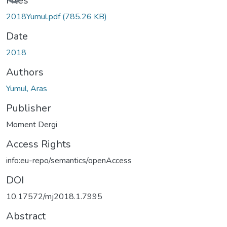
Files
2018Yumul.pdf
(785.26 KB)
Date
2018
Authors
Yumul, Aras
Publisher
Moment Dergi
Access Rights
info:eu-repo/semantics/openAccess
DOI
10.17572/mj2018.1.7995
Abstract