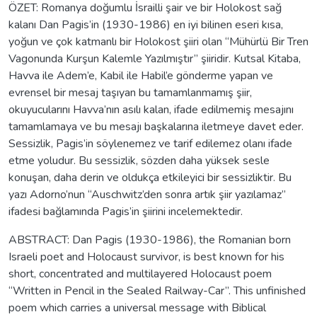
ÖZET: Romanya doğumlu İsrailli şair ve bir Holokost sağ
kalanı Dan Pagis’in (1930-1986) en iyi bilinen eseri kısa,
yoğun ve çok katmanlı bir Holokost şiiri olan “Mühürlü Bir Tren
Vagonunda Kurşun Kalemle Yazılmıştır” şiiridir. Kutsal Kitaba,
Havva ile Adem’e, Kabil ile Habil’e gönderme yapan ve
evrensel bir mesaj taşıyan bu tamamlanmamış şiir,
okuyucularını Havva’nın asılı kalan, ifade edilmemiş mesajını
tamamlamaya ve bu mesajı başkalarına iletmeye davet eder.
Sessizlik, Pagis’in söylenemez ve tarif edilemez olanı ifade
etme yoludur. Bu sessizlik, sözden daha yüksek sesle
konuşan, daha derin ve oldukça etkileyici bir sessizliktir. Bu
yazı Adorno’nun “Auschwitz’den sonra artık şiir yazılamaz”
ifadesi bağlamında Pagis’in şiirini incelemektedir.
ABSTRACT: Dan Pagis (1930-1986), the Romanian born
Israeli poet and Holocaust survivor, is best known for his
short, concentrated and multilayered Holocaust poem
“Written in Pencil in the Sealed Railway-Car”. This unfinished
poem which carries a universal message with Biblical