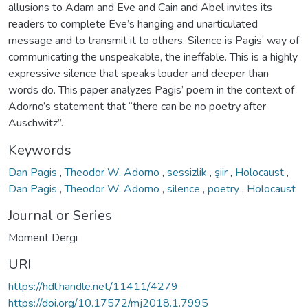
allusions to Adam and Eve and Cain and Abel invites its
readers to complete Eve’s hanging and unarticulated
message and to transmit it to others. Silence is Pagis’ way of
communicating the unspeakable, the ineffable. This is a highly
expressive silence that speaks louder and deeper than
words do. This paper analyzes Pagis’ poem in the context of
Adorno’s statement that “there can be no poetry after
Auschwitz”.
Keywords
Dan Pagis
,
Theodor W. Adorno
,
sessizlik
,
şiir
,
Holocaust
,
Dan Pagis
,
Theodor W. Adorno
,
silence
,
poetry
,
Holocaust
Journal or Series
Moment Dergi
URI
https://hdl.handle.net/11411/4279
https://doi.org/10.17572/mj2018.1.7995