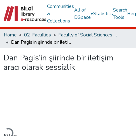
Communities
All of
Search
&
Statistics
Req
DSpace
Tools
Collections
Home
02-Faculties
Faculty of Social Sciences and Humanities
Dan Pagis’in şiirinde bir iletişim aracı olarak sessizlik
Dan Pagis’in şiirinde bir iletişim
aracı olarak sessizlik
Loading...