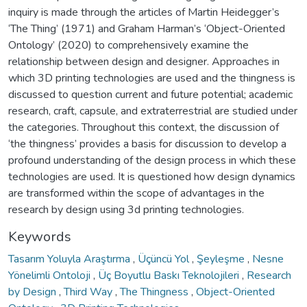
inquiry is made through the articles of Martin Heidegger’s
‘The Thing’ (1971) and Graham Harman’s ‘Object-Oriented
Ontology’ (2020) to comprehensively examine the
relationship between design and designer. Approaches in
which 3D printing technologies are used and the thingness is
discussed to question current and future potential; academic
research, craft, capsule, and extraterrestrial are studied under
the categories. Throughout this context, the discussion of
‘the thingness’ provides a basis for discussion to develop a
profound understanding of the design process in which these
technologies are used. It is questioned how design dynamics
are transformed within the scope of advantages in the
research by design using 3d printing technologies.
Keywords
Tasarım Yoluyla Araştırma
,
Üçüncü Yol
,
Şeyleşme
,
Nesne
Yönelimli Ontoloji
,
Üç Boyutlu Baskı Teknolojileri
,
Research
by Design
,
Third Way
,
The Thingness
,
Object-Oriented