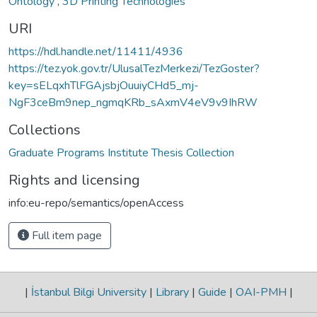
Ontology
,
3D Printing Technologies
URI
https://hdl.handle.net/11411/4936
https://tez.yok.gov.tr/UlusalTezMerkezi/TezGoster?
key=sELqxhTlFGAjsbjOuuiyCHd5_mj-
NgF3ceBm9nep_ngmqKRb_sAxmV4eV9v9IhRW
Collections
Graduate Programs Institute Thesis Collection
Rights and licensing
info:eu-repo/semantics/openAccess
Full item page
|
İstanbul Bilgi University
|
Library
|
Guide
|
OAI-PMH
|