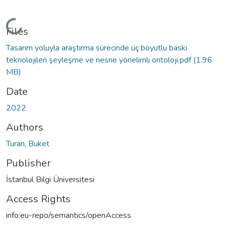
Loading...
Files
Tasarım yoluyla araştırma sürecinde üç boyutlu baskı
teknolojileri şeyleşme ve nesne yönelimli ontoloji.pdf
(1.96
MB)
Date
2022
Authors
Turan, Buket
Publisher
İstanbul Bilgi Üniversitesi
Access Rights
info:eu-repo/semantics/openAccess