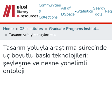
Communities
All of
Search
&
Statistics
Req
DSpace
Tools
Collections
Home
03-Institutes
Graduate Programs Institute Thesis Collection
Tasarım yoluyla araştırma sürecinde üç boyutlu baskı teknolojileri: şeyleşme ve nesne yönelimli ontoloji
Tasarım yoluyla araştırma sürecinde
üç boyutlu baskı teknolojileri:
şeyleşme ve nesne yönelimli
ontoloji