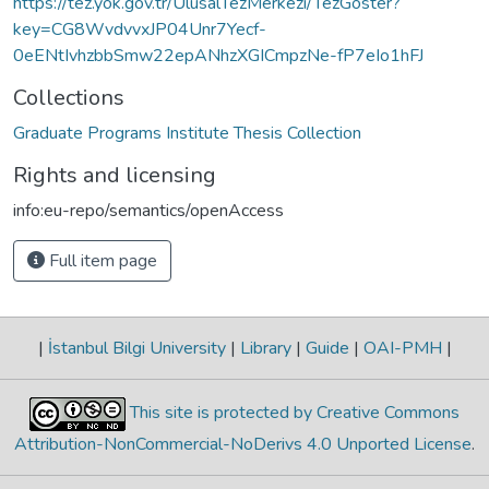
https://tez.yok.gov.tr/UlusalTezMerkezi/TezGoster?
key=CG8WvdvvxJP04Unr7Yecf-
0eENtIvhzbbSmw22epANhzXGICmpzNe-fP7eIo1hFJ
Collections
Graduate Programs Institute Thesis Collection
Rights and licensing
info:eu-repo/semantics/openAccess
Full item page
|
İstanbul Bilgi University
|
Library
|
Guide
|
OAI-PMH
|
This site is protected by Creative Commons
Attribution-NonCommercial-NoDerivs 4.0 Unported License
.