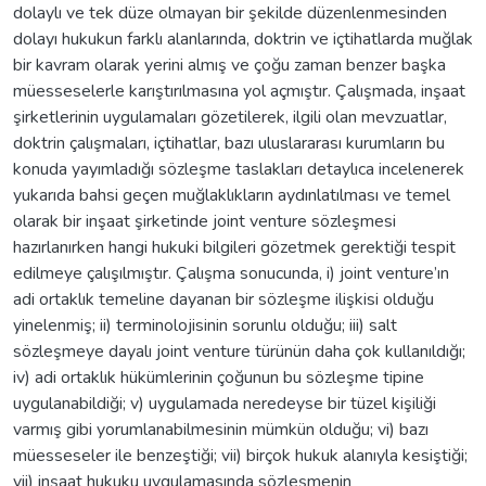
dolaylı ve tek düze olmayan bir şekilde düzenlenmesinden
dolayı hukukun farklı alanlarında, doktrin ve içtihatlarda muğlak
bir kavram olarak yerini almış ve çoğu zaman benzer başka
müesseselerle karıştırılmasına yol açmıştır. Çalışmada, inşaat
şirketlerinin uygulamaları gözetilerek, ilgili olan mevzuatlar,
doktrin çalışmaları, içtihatlar, bazı uluslararası kurumların bu
konuda yayımladığı sözleşme taslakları detaylıca incelenerek
yukarıda bahsi geçen muğlaklıkların aydınlatılması ve temel
olarak bir inşaat şirketinde joint venture sözleşmesi
hazırlanırken hangi hukuki bilgileri gözetmek gerektiği tespit
edilmeye çalışılmıştır. Çalışma sonucunda, i) joint venture’ın
adi ortaklık temeline dayanan bir sözleşme ilişkisi olduğu
yinelenmiş; ii) terminolojisinin sorunlu olduğu; iii) salt
sözleşmeye dayalı joint venture türünün daha çok kullanıldığı;
iv) adi ortaklık hükümlerinin çoğunun bu sözleşme tipine
uygulanabildiği; v) uygulamada neredeyse bir tüzel kişiliği
varmış gibi yorumlanabilmesinin mümkün olduğu; vi) bazı
müesseseler ile benzeştiği; vii) birçok hukuk alanıyla kesiştiği;
vii) inşaat hukuku uygulamasında sözleşmenin