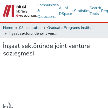
Communities
All of
Search
&
Statistics
Req
DSpace
Tools
Collections
Home
03-Institutes
Graduate Programs Institute Thesis Collection
İnşaat sektöründe joint venture sözleşmesi
İnşaat sektöründe joint venture
sözleşmesi
Loading...