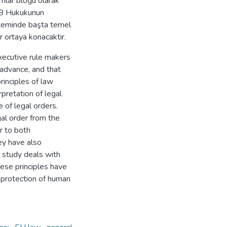
rmlar bloğu olarak
 AB Hukukunun
steminde başta temel
r ortaya konacaktır.
executive rule makers
 advance, and that
rinciples of law
rpretation of legal
e of legal orders.
gal order from the
r to both
ey have also
s study deals with
hese principles have
e protection of human