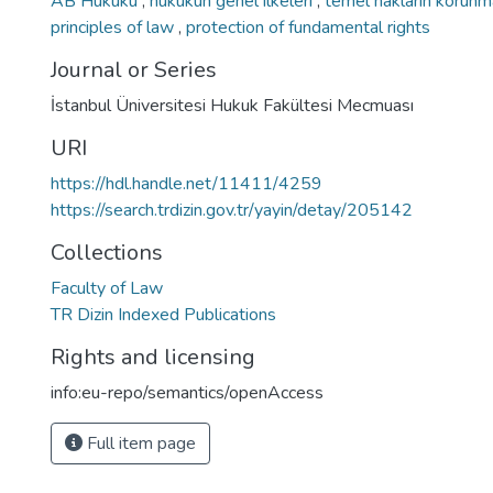
AB Hukuku
,
hukukun genel ilkeleri
,
temel hakların korun
principles of law
,
protection of fundamental rights
Journal or Series
İstanbul Üniversitesi Hukuk Fakültesi Mecmuası
URI
https://hdl.handle.net/11411/4259
https://search.trdizin.gov.tr/yayin/detay/205142
Collections
Faculty of Law
TR Dizin Indexed Publications
Rights and licensing
info:eu-repo/semantics/openAccess
Full item page