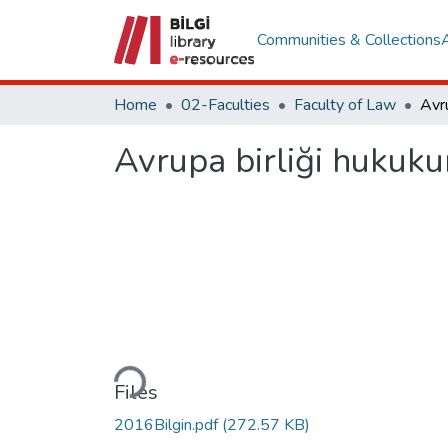
Communities & Collections
Home
02-Faculties
Faculty of Law
Avrupa birliği hukuku
Loading...
Files
2016Bilgin.pdf
(272.57 KB)