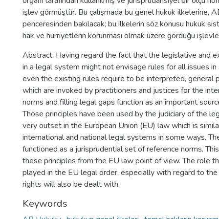
organı tarafından kullanılmış ve jürisprüdansiyel bir ölçü no
işlev görmüştür. Bu çalışmada bu genel hukuk ilkelerine,
penceresinden bakılacak; bu ilkelerin söz konusu hukuk si
hak ve hürriyetlerin korunması olmak üzere gördüğü işlevle
Abstract: Having regard the fact that the legislative and 
in a legal system might not envisage rules for all issues in
even the existing rules require to be interpreted, general p
which are invoked by practitioners and justices for the inte
norms and filling legal gaps function as an important sourc
Those principles have been used by the judiciary of the le
very outset in the European Union (EU) law which is simila
international and national legal systems in some ways. Th
functioned as a jurisprudential set of reference norms. Thi
these principles from the EU law point of view. The role t
played in the EU legal order, especially with regard to th
rights will also be dealt with.
Keywords