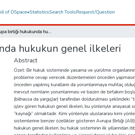
All of DSpace
Statistics
Search Tools
Request/Question
Avrupa birliği hukukunda hukukun genel ilkeleri
nda hukukun genel ilkeleri
Abstract
Özet: Bir hukuk sisteminde yasama ve yürütme organlarının
probleme cevap verecek düzenlemeleri önceden yapmasının
önceden yapılmış kuralların da yorumlanmaya muhtaç olduğ
mevcut normların yorumlanması ve bazen de birtakım boşluk
(bilhassa da yargıçlar) tarafından doldurulması şeklindeki ‘’ta
işlev gören hukukun genel ilkeleri, bu yönleriyle anayasal s
‘’kaynağı’’ olmaktadır. Kimi yönleriyle uluslararası kimi yönl
sistemlerine benzer özellikler gösteren Avrupa Birliği (A
hukukun genel ilkeleri, bu hukuk sisteminin ilk yıllarından it