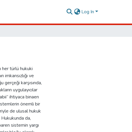
Log In
 her türlü hukuki
 imkansızlığı ve
u gerçeği karşısında,
ların uygulayıcılar
bii’’ ihtiyaca binaen
istemlerin önemli bir
eriyle de ulusal hukuk
B) Hukukunda da,
ibaren sistemin yargı