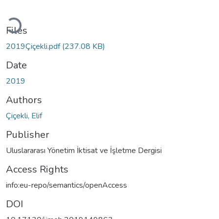
Loading...
Files
2019Çiçekli.pdf
(237.08 KB)
Date
2019
Authors
Çiçekli, Elif
Publisher
Uluslararası Yönetim İktisat ve İşletme Dergisi
Access Rights
info:eu-repo/semantics/openAccess
DOI