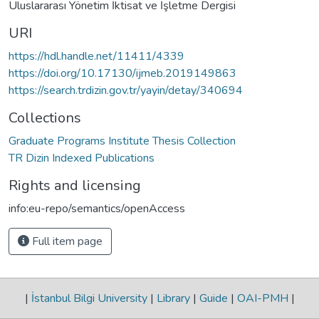
Uluslararası Yönetim İktisat ve İşletme Dergisi
URI
https://hdl.handle.net/11411/4339
https://doi.org/10.17130/ijmeb.2019149863
https://search.trdizin.gov.tr/yayin/detay/340694
Collections
Graduate Programs Institute Thesis Collection
TR Dizin Indexed Publications
Rights and licensing
info:eu-repo/semantics/openAccess
Full item page
|
İstanbul Bilgi University
|
Library
|
Guide
|
OAI-PMH
|