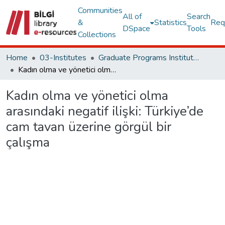
Communities
All of
Search
&
Statistics
Req
DSpace
Tools
Collections
Home
03-Institutes
Graduate Programs Institute Thesis Collection
Kadın olma ve yönetici olma arasındaki negatif ilişki: Türkiye’de cam tavan üzerine görgül bir çalışma
Kadın olma ve yönetici olma
arasındaki negatif ilişki: Türkiye’de
cam tavan üzerine görgül bir
çalışma