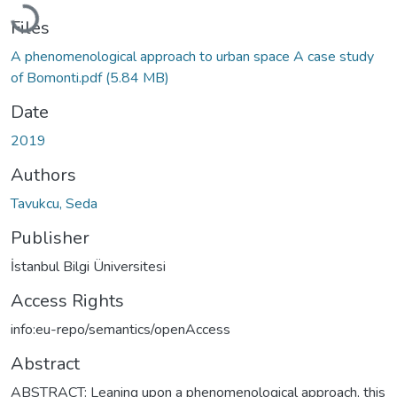
Loading...
Files
A phenomenological approach to urban space A case study
of Bomonti.pdf
(5.84 MB)
Date
2019
Authors
Tavukcu, Seda
Publisher
İstanbul Bilgi Üniversitesi
Access Rights
info:eu-repo/semantics/openAccess
Abstract
ABSTRACT: Leaning upon a phenomenological approach, this