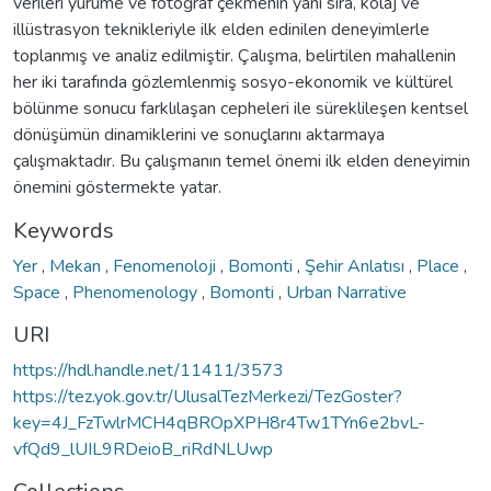
verileri yürüme ve fotoğraf çekmenin yanı sıra, kolaj ve
illüstrasyon teknikleriyle ilk elden edinilen deneyimlerle
toplanmış ve analiz edilmiştir. Çalışma, belirtilen mahallenin
her iki tarafında gözlemlenmiş sosyo-ekonomik ve kültürel
bölünme sonucu farklılaşan cepheleri ile süreklileşen kentsel
dönüşümün dinamiklerini ve sonuçlarını aktarmaya
çalışmaktadır. Bu çalışmanın temel önemi ilk elden deneyimin
önemini göstermekte yatar.
Keywords
Yer
,
Mekan
,
Fenomenoloji
,
Bomonti
,
Şehir Anlatısı
,
Place
,
Space
,
Phenomenology
,
Bomonti
,
Urban Narrative
URI
https://hdl.handle.net/11411/3573
https://tez.yok.gov.tr/UlusalTezMerkezi/TezGoster?
key=4J_FzTwlrMCH4qBROpXPH8r4Tw1TYn6e2bvL-
vfQd9_lUIL9RDeioB_riRdNLUwp