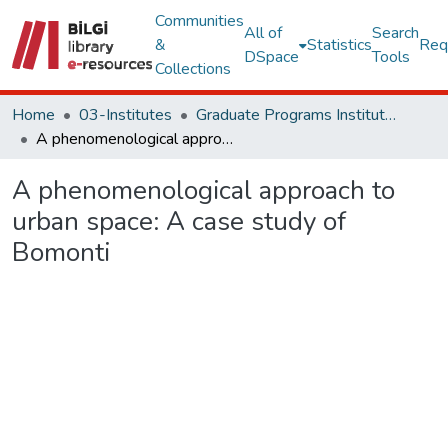
Communities
All of
Search
&
Statistics
Req
DSpace
Tools
Collections
Home
03-Institutes
Graduate Programs Institute Thesis Collection
A phenomenological approach to urban space: A case study of Bomonti
A phenomenological approach to
urban space: A case study of
Bomonti