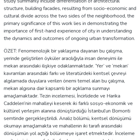
study summarily include differentiation of architectural
structure, building facades, resulting from socio-economic and
cultural divide across the two sides of the neighborhood, the
primary significance of this work lies in demonstrating the
importance of first-hand experience of city in understanding
the dynamics and outcomes of ongoing urban transformation.
ÖZET: Fenomenolojik bir yaklaşıma dayanan bu çalışma,
yerinde geliştirilen öyküler aracılığıyla insan deneyimi ile
mekan arasındaki ilişkiye odaklanmaktadır. ‘Yer’ ve ‘mekan’
kavramları arasındaki farkı ve literatürdeki kentsel çevreyi
algılamada duyulara verilen önemi temel alan bu çalışma,
mekan algısına dair kapsamlı bir açıklama sunmayı
amaçlamaktadır. Tezin incelemesi, İncirlidede ve Harika
Caddeleri’nin mahalleyi keserek iki farklı sosyo-ekonomik ve
kültürel yerleşim alanına dönüştürdüğü İstanbul’un Bomonti
semtinde gerçekleştirildi. Analiz bölümü, kentsel dönüşümü
okumayı amaçlamakta ve mahallenin iki tarafı arasındaki
dönüşümün yol açtığı bölünmeye işaret etmektedir. İnceleme