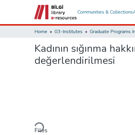
Communities & Collections
Home
03-Institutes
Kadının sığınma hakkın
değerlendirilmesi
Loading...
Files