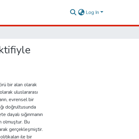
Log In
tifiyle
rü bir alan olarak
olarak uluslararası
arın, evrensel bir
sağı doğrultusunda
ete dayalı sığınmanın
ün olmuştur. Bu
arak gerçekleşmiştir.
tikaları ile bir