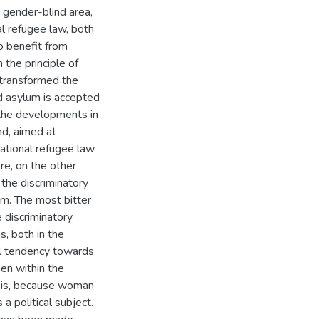
 gender-blind area,
al refugee law, both
o benefit from
 the principle of
g transformed the
ed asylum is accepted
h the developments in
nd, aimed at
national refugee law
re, on the other
 the discriminatory
m. The most bitter
 discriminatory
, both in the
al tendency towards
en within the
asis, because woman
a political subject.