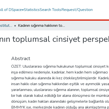
All of DSpace
Statistics
Search Tools
Request/Question
Graduate Programs Institute Thesis Collection
Kadının sığınma hakkının toplumsal cinsiyet perspektifiyle değerlendirilmesi
ın toplumsal cinsiyet perspek
Abstract
ÖZET: Uluslararası sığınma hukukunun toplumsal cinsiyet kö
inşa edilmesi nedeniyle, kadınlar, hem kadın hem sığınmacı 
sığınma hukuku alanında iki kez ötekileştirilmişlerdir. Kadınl
insan hakkı olan sığınma hakkından eşitlik ve ayrımcılık ya
yararlanması, uluslararası sığınma alanının, toplumsal cinsiy
bir hak olarak kabul edildiği bir alana dönüşmesi ile mümk
dönüşüm, kadın hakları alanındaki gelişmelerle bağlantılı ol
BMMYK ise, merkezinde kadının olduğu ana akımlaştırma poli