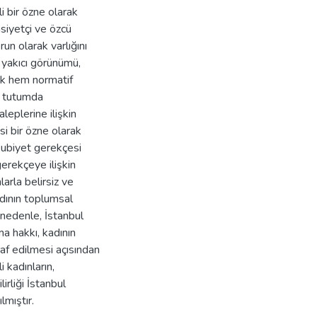
i bir özne olarak
siyetçi ve özcü
un olarak varlığını
yakıcı görünümü,
lik hem normatif
ı tutumda
leplerine ilişkin
si bir özne olarak
subiyet gerekçesi
erekçeye ilişkin
arla belirsiz ve
dının toplumsal
u nedenle, İstanbul
a hakkı, kadının
raf edilmesi açısından
 kadınların,
irliği İstanbul
lmıştır.