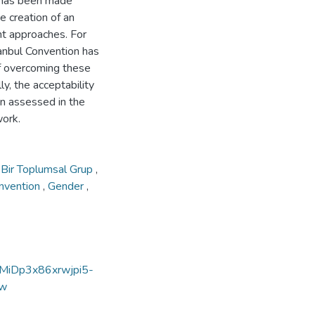
 has been made
he creation of an
nt approaches. For
anbul Convention has
of overcoming these
ly, the acceptability
n assessed in the
work.
i Bir Toplumsal Grup
,
onvention
,
Gender
,
=9MiDp3x86xrwjpi5-
iw