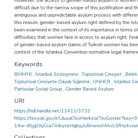
However, the access to gender-based asylum of women
difficult due to the narrow scope of this justification and t
ambiguous and unpredictable asylum process with differe
this reason, gender-based asylum right defined by the Ist
been examined in the context of its importance in terms 
difficulties that women face in access to asylum right. Final
of gender-based asylum claims of Turkish women has bee
context of the Istanbul Convention normative legal frame
Keywords
BMMYK
,
İstanbul Sözleşmesi
,
Toplumsal Cinsiyet
,
Belirl
Toplumsal Cinsiyete Dayalı Sığınma
,
UNHCR
,
Istanbul C
Particular Social Group
,
Gender Based Asylum
URI
https://hdl.handle.net/11411/3733
https://tez.yok.gov.tr/UlusalTezMerkezi/TezGoster?key
14w-dSjgDJyCca7AIbyseHgbujJsBnwooMAvLSfHy4vzu
Collections