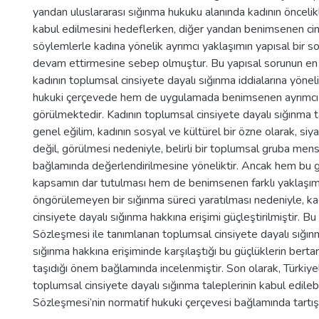
yandan uluslararası sığınma hukuku alanında kadının öncelikl
kabul edilmesini hedeflerken, diğer yandan benimsenen cin
söylemlerle kadına yönelik ayrımcı yaklaşımın yapısal bir sor
devam ettirmesine sebep olmuştur. Bu yapısal sorunun en 
kadının toplumsal cinsiyete dayalı sığınma iddialarına yöne
hukuki çerçevede hem de uygulamada benimsenen ayrımc
görülmektedir. Kadının toplumsal cinsiyete dayalı sığınma ta
genel eğilim, kadının sosyal ve kültürel bir özne olarak, siya
değil, görülmesi nedeniyle, belirli bir toplumsal gruba men
bağlamında değerlendirilmesine yöneliktir. Ancak hem bu g
kapsamın dar tutulması hem de benimsenen farklı yaklaşıml
öngörülemeyen bir sığınma süreci yaratılması nedeniyle, ka
cinsiyete dayalı sığınma hakkına erişimi güçleştirilmiştir. B
Sözleşmesi ile tanımlanan toplumsal cinsiyete dayalı sığınm
sığınma hakkına erişiminde karşılaştığı bu güçlüklerin berta
taşıdığı önem bağlamında incelenmiştir. Son olarak, Türkiyeli
toplumsal cinsiyete dayalı sığınma taleplerinin kabul edilebil
Sözleşmesi’nin normatif hukuki çerçevesi bağlamında tartışı