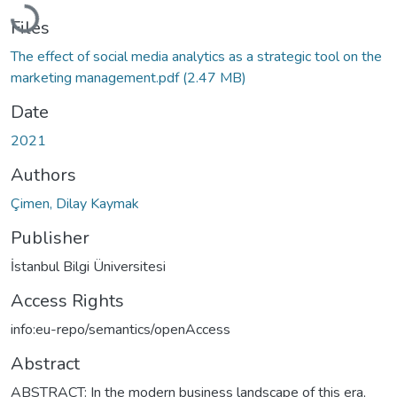
Loading...
Files
The effect of social media analytics as a strategic tool on the
marketing management.pdf
(2.47 MB)
Date
2021
Authors
Çimen, Dilay Kaymak
Publisher
İstanbul Bilgi Üniversitesi
Access Rights
info:eu-repo/semantics/openAccess
Abstract
ABSTRACT: In the modern business landscape of this era,