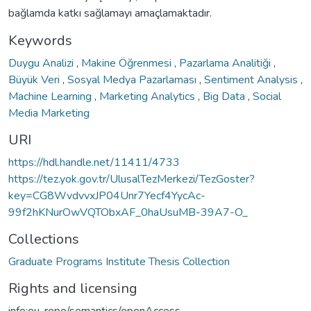
bağlamda katkı sağlamayı amaçlamaktadır.
Keywords
Duygu Analizi
,
Makine Öğrenmesi
,
Pazarlama Analitiği
,
Büyük Veri
,
Sosyal Medya Pazarlaması
,
Sentiment Analysis
,
Machine Learning
,
Marketing Analytics
,
Big Data
,
Social
Media Marketing
URI
https://hdl.handle.net/11411/4733
https://tez.yok.gov.tr/UlusalTezMerkezi/TezGoster?
key=CG8WvdvvxJP04Unr7Yecf4YycAc-
99f2hKNurOwVQTObxAF_0haUsuMB-39A7-O_
Collections
Graduate Programs Institute Thesis Collection
Rights and licensing
info:eu-repo/semantics/openAccess