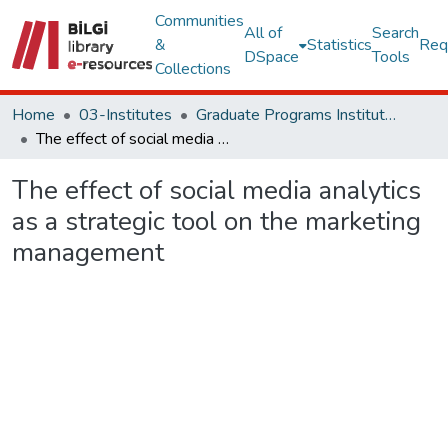
Communities
All of
Search
&
Statistics
Req
DSpace
Tools
Collections
Home
03-Institutes
Graduate Programs Institute Thesis Collection
The effect of social media analytics as a strategic tool on the marketing management
The effect of social media analytics
as a strategic tool on the marketing
management