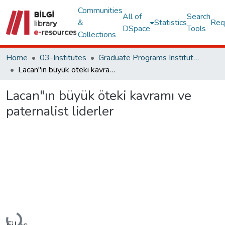
Communities
All of
Search
&
Statistics
Req
DSpace
Tools
Collections
Home
03-Institutes
Graduate Programs Institute Thesis Collection
Lacan"ın büyük öteki kavramı ve paternalist liderler
Lacan"ın büyük öteki kavramı ve
paternalist liderler
Loading...