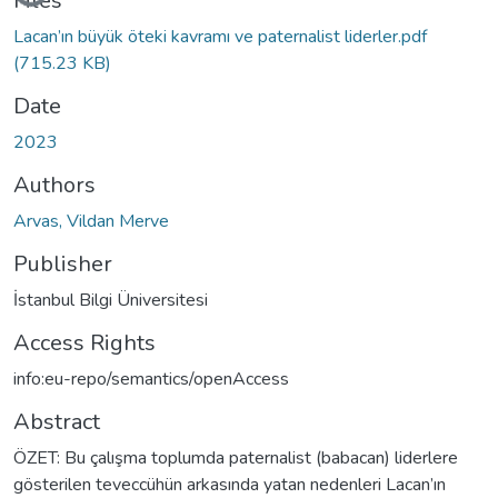
Files
Lacan’ın büyük öteki kavramı ve paternalist liderler.pdf
(715.23 KB)
Date
2023
Authors
Arvas, Vildan Merve
Publisher
İstanbul Bilgi Üniversitesi
Access Rights
info:eu-repo/semantics/openAccess
Abstract
ÖZET: Bu çalışma toplumda paternalist (babacan) liderlere
gösterilen teveccühün arkasında yatan nedenleri Lacan’ın