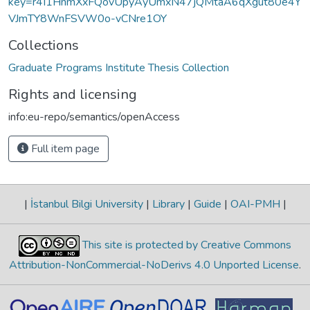
key=r4I1HnmXxFQovUpyAyUmxN47jQMtaA6qXgut80e4Y
VJmTY8WnFSVW0o-vCNre1OY
Collections
Graduate Programs Institute Thesis Collection
Rights and licensing
info:eu-repo/semantics/openAccess
Full item page
|
İstanbul Bilgi University
|
Library
|
Guide
|
OAI-PMH
|
This site is protected by Creative Commons
Attribution-NonCommercial-NoDerivs 4.0 Unported License
.