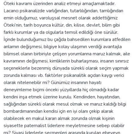
Öteki kavramı üzerinden analiz etmeyi amaçlamaktadır.
Lacancı psikanalizde varlığından, tutarlılığından, tamlığından
emin olduğumuz, varoluşsal mesnet olarak addettiğimiz
Öteki’nin, tarih boyunca kültür, din, kilise, devlet, bilim gibi
farklı kurumlar ya da olgularla temsil edildiği öne sürülür.
İçinde bulunduğumuz bu çağda bahsedilen kurumlara atfedilen
anlamın değişmesi, bilgiye kolay ulaşımın verdiği avantajla
bilimsel olanın birbiriyle çelişen yorumlarına maruz kalmak, aile
kavramının değişmesi, kimliklerin buharlaşması, insanın sınırsız
seçeneklerle bezenmiş dünyada sürekli olarak seçim yapmak
zorunda kalması vb. faktörler psikanalitik açıdan kaygı verici
olarak nitelenebilir mi? Günümüz insanının hayatı
deneyimleme biçimi önceki yüzyıllarda hiç olmadığı kadar
kendini inşa etmek üzerine kurulu. Kendinden, hayatından,
sağlığından sürekli olarak mesul olmak ve maruz kaldığı bilgi
bombardımanından kendisi için en iyi olanı çekip alarak
olabilecek en makul kararı almak zorunda olmak kişinin
siyasette paternalist liderlere meyletmesine sebep olabilir
mi? Siyasi liderlerle seçmenleri arasında kurulan ebeveyn