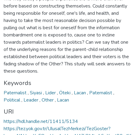
before based on constructing themselves. Could constantly
being responsible for oneself, one's life, and health, and
having to take the most reasonable decision possible by
pulling out what is best for oneself from the information
bombardment one is exposed to, cause one to incline
towards paternalist leaders in politics? Can we say that one
of the underlying reasons for the parent-child relationship
established between political leaders and their voters is the
fading shadow of the Other? This study will seek answers to
these questions.
Keywords
Paternalist
,
Siyasi
,
Lider
,
Öteki
,
Lacan
,
Paternalist
,
Political
,
Leader
,
Other
,
Lacan
URI
https://hdl.handle.net/11411/5134
https://tez.yok.gov.tr/UlusalTezMerkezi/TezGoster?