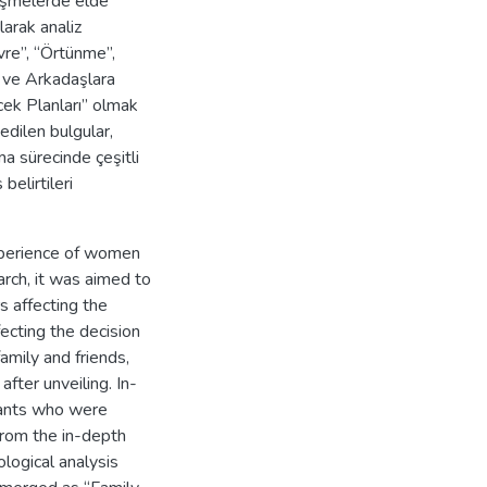
rüşmelerde elde
larak analiz
evre”, “Örtünme”,
 ve Arkadaşlara
cek Planları” olmak
edilen bulgular,
a sürecinde çeşitli
belirtileri
xperience of women
arch, it was aimed to
rs affecting the
fecting the decision
family and friends,
after unveiling. In-
pants who were
 from the in-depth
logical analysis