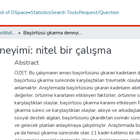
All of DSpace
Statistics
Search Tools
Request/Question
Graduate Programs Institute Thesis Collection
Başörtüsü çıkarma deneyimi: nitel bir çalışma
eyimi: nitel bir çalışma
Abstract
ÖZET: Bu çalışmanın amacı başörtüsünü çıkaran kadınların 
başörtüsü çıkarma sürecinde karşılaştıkları travmatik olayl
anlamaktır. Araştırmada başörtüsünü çıkaran kadınların ailel
değerler, örtünme kararlarını etkileyen faktörler, örtünme s
karşılaştıkları olaylar, başörtüsü çıkarma kararını etkileyen 
çıkarma süreci ve karşılaştıkları olaylar, aileye ve arkadaşla
sosyal destek algıları, başörtüsünü çıkardıktan sonraki sür
ve gelecek planları anlaşılmaya çalışılmıştır. Araştırmada 
ya da henüz çıkarma sürecinde olan 11 kadın katılımcı ile 