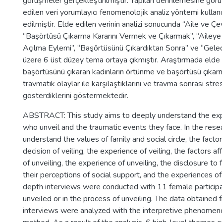
görüşmeler gerçekleştirilmiştir. Yapılan derinlemesine gö
edilen veri yorumlayıcı fenomenolojik analiz yöntemi kullanı
edilmiştir. Elde edilen verinin analizi sonucunda “Aile ve Ç
“Başörtüsü Çıkarma Kararını Vermek ve Çıkarmak”, “Aileye
Açılma Eylemi”, “Başörtüsünü Çıkardıktan Sonra” ve “Gele
üzere 6 üst düzey tema ortaya çıkmıştır. Araştırmada elde 
başörtüsünü çıkaran kadınların örtünme ve başörtüsü çıkarm
travmatik olaylar ile karşılaştıklarını ve travma sonrası stres 
gösterdiklerini göstermektedir.
ABSTRACT: This study aims to deeply understand the e
who unveil and the traumatic events they face. In the rese
understand the values of family and social circle, the facto
decision of veiling, the experience of veiling, the factors af
of unveiling, the experience of unveiling, the disclosure to 
their perceptions of social support, and the experiences of 
depth interviews were conducted with 11 female partici
unveiled or in the process of unveiling. The data obtained
interviews were analyzed with the interpretive phenomeno