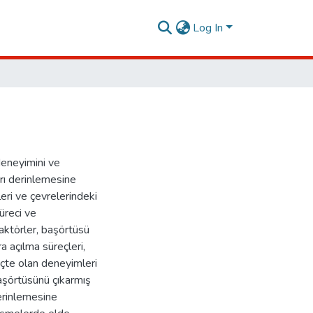
Log In
deneyimini ve
arı derinlemesine
eri ve çevrelerindeki
üreci ve
faktörler, başörtüsü
ra açılma süreçleri,
eçte olan deneyimleri
başörtüsünü çıkarmış
derinlemesine