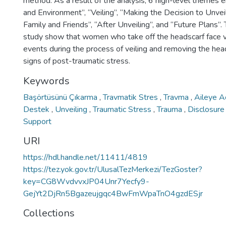
method. As a result of the analysis, 6 high-level themes
and Environment”, “Veiling”, “Making the Decision to Unvei
Family and Friends”, “After Unveiling”, and “Future Plans”. 
study show that women who take off the headscarf face v
events during the process of veiling and removing the he
signs of post-traumatic stress.
Keywords
Başörtüsünü Çıkarma
,
Travmatik Stres
,
Travma
,
Aileye A
Destek
,
Unveiling
,
Traumatic Stress
,
Trauma
,
Disclosure
Support
URI
https://hdl.handle.net/11411/4819
https://tez.yok.gov.tr/UlusalTezMerkezi/TezGoster?
key=CG8WvdvvxJP04Unr7Yecfy9-
GejYt2DjRn5Bgazeujgqc4BwFmWpaTnO4gzdESjr
Collections