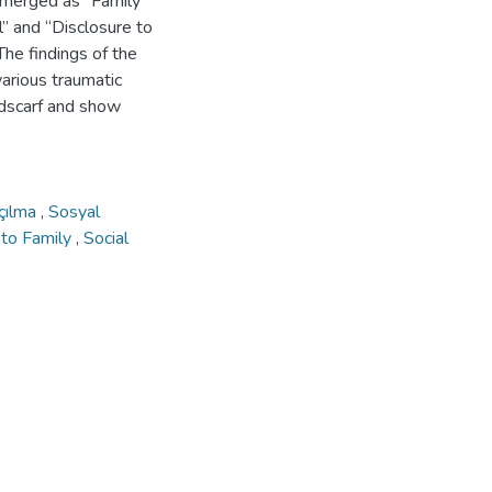
 emerged as “Family
l” and “Disclosure to
The findings of the
arious traumatic
adscarf and show
çılma
,
Sosyal
 to Family
,
Social