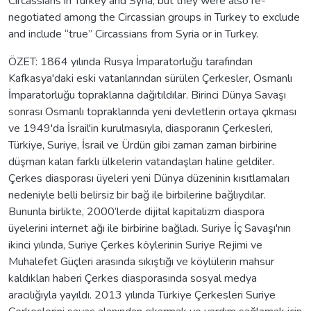
Circassians in Turkey and Syria, but they were also re-
negotiated among the Circassian groups in Turkey to exclude
and include “true” Circassians from Syria or in Turkey.
ÖZET: 1864 yılında Rusya İmparatorluğu tarafından
Kafkasya'daki eski vatanlarından sürülen Çerkesler, Osmanlı
İmparatorluğu topraklarına dağıtıldılar. Birinci Dünya Savaşı
sonrası Osmanlı topraklarında yeni devletlerin ortaya çıkması
ve 1949'da İsrail'in kurulmasıyla, diasporanın Çerkesleri,
Türkiye, Suriye, İsrail ve Ürdün gibi zaman zaman birbirine
düşman kalan farklı ülkelerin vatandaşları haline geldiler.
Çerkes diasporası üyeleri yeni Dünya düzeninin kısıtlamaları
nedeniyle belli belirsiz bir bağ ile birbilerine bağlıydılar.
Bununla birlikte, 2000’lerde dijital kapitalizm diaspora
üyelerini internet ağı ile birbirine bağladı. Suriye İç Savaşı'nın
ikinci yılında, Suriye Çerkes köylerinin Suriye Rejimi ve
Muhalefet Güçleri arasında sıkıştığı ve köylülerin mahsur
kaldıkları haberi Çerkes diasporasında sosyal medya
aracılığıyla yayıldı. 2013 yılında Türkiye Çerkesleri Suriye