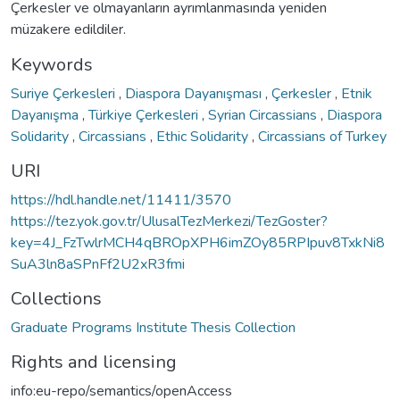
Çerkesler ve olmayanların ayrımlanmasında yeniden
müzakere edildiler.
Keywords
Suriye Çerkesleri
,
Diaspora Dayanışması
,
Çerkesler
,
Etnik
Dayanışma
,
Türkiye Çerkesleri
,
Syrian Circassians
,
Diaspora
Solidarity
,
Circassians
,
Ethic Solidarity
,
Circassians of Turkey
URI
https://hdl.handle.net/11411/3570
https://tez.yok.gov.tr/UlusalTezMerkezi/TezGoster?
key=4J_FzTwlrMCH4qBROpXPH6imZOy85RPIpuv8TxkNi8
SuA3ln8aSPnFf2U2xR3fmi
Collections
Graduate Programs Institute Thesis Collection
Rights and licensing
info:eu-repo/semantics/openAccess