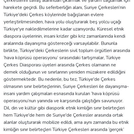
Çerkeslerini savaş alanından çıkarmak ve yardım sağlamak için
harekete geçirdi. Bu seferberliğin alanı, Suriye Çerkesleri’nin
Türkiye'deki Çerkes köylerinde bağışlanan evlere
yerleştirilmesinden, hava yolu oluşturarak beş yolcu uçağı
Türkiye'ye nakledilmelerine kadar uzanıyordu. Küresel etnik
diaspora üyelerinin, insani krizler gibi kriz zamanlarında kendi
aralarında dayanışma göstereceği varsayılabilir. Bununla
birlikte, Türkiye'deki Çerkeslerin sivil toplum örgütleri arasında
‘hava köprüsü operasyonu’ sırasındaki tartışmalar, Türkiye
Çerkes Diasporası üyeleri arasında Çerkes olamanın ne
demek olduğunun ve sınırlarının yeniden müzakere edildiğini
göstermektedir. Bu nedenle, bu tez, Türkiye'de Çerkes
olmasının sınır belirteçlerinin, Suriye Çerkesleri ile dayanışma-
insani yardım çalışmaları esnasında kurulan ‘hava köprüsü
operasyonu’nun yanında ve karşısında çalıştığını savunuyor.
Dil, din ve kültür gibi diasporik etnik kimliğin sınır belirteçleri
hem Türkiye'de hem de Suriye'de Çerkesler arasında ortak
alanlar oluşturarak mobilize edildi, ama aynı zamanda bu etnik
kimliğin sınır belirteçleri Türkiye Çerkesleri arasında ‘gerçek’