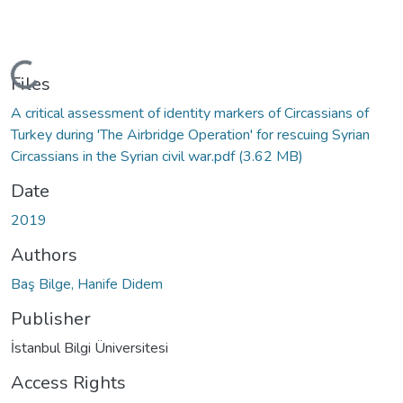
Loading...
Files
A critical assessment of identity markers of Circassians of
Turkey during 'The Airbridge Operation' for rescuing Syrian
Circassians in the Syrian civil war.pdf
(3.62 MB)
Date
2019
Authors
Baş Bilge, Hanife Didem
Publisher
İstanbul Bilgi Üniversitesi
Access Rights