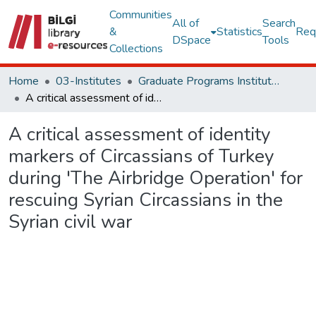
Communities
All of
Search
&
Statistics
Req
DSpace
Tools
Collections
Home
03-Institutes
Graduate Programs Institute Thesis Collection
A critical assessment of identity markers of Circassians of Turkey during 'The Airbridge Operation' for rescuing Syrian Circassians in the Syrian civil war
A critical assessment of identity
markers of Circassians of Turkey
during 'The Airbridge Operation' for
rescuing Syrian Circassians in the
Syrian civil war