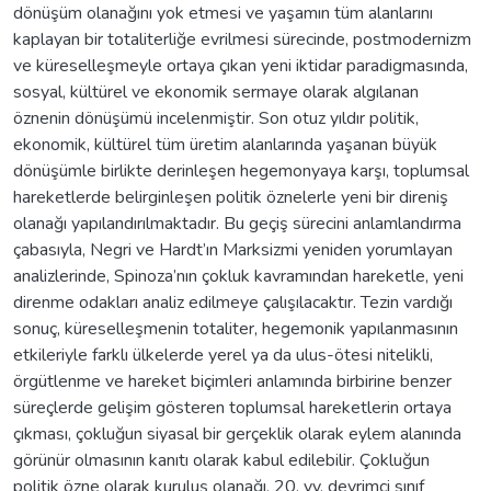
dönüşüm olanağını yok etmesi ve yaşamın tüm alanlarını
kaplayan bir totaliterliğe evrilmesi sürecinde, postmodernizm
ve küreselleşmeyle ortaya çıkan yeni iktidar paradigmasında,
sosyal, kültürel ve ekonomik sermaye olarak algılanan
öznenin dönüşümü incelenmiştir. Son otuz yıldır politik,
ekonomik, kültürel tüm üretim alanlarında yaşanan büyük
dönüşümle birlikte derinleşen hegemonyaya karşı, toplumsal
hareketlerde belirginleşen politik öznelerle yeni bir direniş
olanağı yapılandırılmaktadır. Bu geçiş sürecini anlamlandırma
çabasıyla, Negri ve Hardt’ın Marksizmi yeniden yorumlayan
analizlerinde, Spinoza’nın çokluk kavramından hareketle, yeni
direnme odakları analiz edilmeye çalışılacaktır. Tezin vardığı
sonuç, küreselleşmenin totaliter, hegemonik yapılanmasının
etkileriyle farklı ülkelerde yerel ya da ulus-ötesi nitelikli,
örgütlenme ve hareket biçimleri anlamında birbirine benzer
süreçlerde gelişim gösteren toplumsal hareketlerin ortaya
çıkması, çokluğun siyasal bir gerçeklik olarak eylem alanında
görünür olmasının kanıtı olarak kabul edilebilir. Çokluğun
politik özne olarak kuruluş olanağı, 20. yy. devrimci sınıf