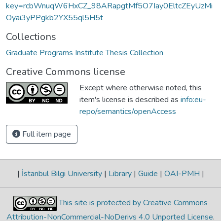
key=rcbWnuqW6HxCZ_98ARapgtMf5O7Iay0EltcZEyUzMi
Oyai3yPPgkb2YX55ql5H5t
Collections
Graduate Programs Institute Thesis Collection
Creative Commons license
Except where otherwise noted, this
item's license is described as
info:eu-
repo/semantics/openAccess
Full item page
|
İstanbul Bilgi University
|
Library
|
Guide
|
OAI-PMH
|
This site is protected by Creative Commons
Attribution-NonCommercial-NoDerivs 4.0 Unported License
.