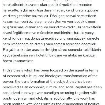
hareketlerinin kazanımı olan, politik öznellikler üzerinden
hareketle, hiçbir aşkınlığa dayanmadan, kendi üretim gücüne
ve direniş tarihine bakmalıdır. Dönüşen sosyal hareketlerin
kazanımları yeni özneleşme süreçleri ve yeni politik öznenin
oluşturulması olanaklarını da barındırmaktadır. Bu hareketlerin
siyasi örgütlenme ve mücadele pratiklerinin, hukuki yapıyı
kendi içinde nasıl dönüştüreceği sorunu, önümüzdeki süreçte
hem iktidar hem de direniş yapılanması açısından önemlidir.
Parçalı hareketler arası bir iletişim süreci sonunda, tekilliklerini
kaybetmeksizin yeni kolektif bir özne yaratabilme koşulları
önem kazanacaktır.
In this thesis which has been focused on the agent in terms
of economical,cultural and ideological transformation of the
power, the transformation of the subject that has been
perceived as an economic, cultural and social capital has been
scrutinized in new power paradigm occurring together with
postmodernism and globalism; additionally, this work has
been realized with ideas such as the disappearing of political