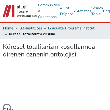
Communities
All of
Search
&
Statistics
Req
DSpace
Tools
Collections
Home
03-Institutes
Graduate Programs Institute Thesis Collection
Küresel totalitarizm koşullarında direnen öznenin ontolojisi
Küresel totalitarizm koşullarında
direnen öznenin ontolojisi
ading...