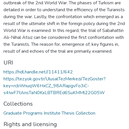
outbreak of the 2nd World War. The phases of Turkism are
detailed in order to understand the efficiency of the Turanists
during the war. Lastly, the confrontation which emerged as a
result of the ultimate shift in the foreign policy during the 2nd
World War is examined. In this regard, the trial of Sabahattin
Ali-Nihal Atsız can be considered the first confrontation with
the Turanists. The reason for, emergence of, key figures in,
result of and echoes of the trial are primarily examined.
URI
https://hdl.handle.net//11411/642
https://tez.yok.gov.tr/UlusalTezMerkezi/TezGoster?
key=rcbWnuqW6HxCZ_98ARapgvFo3iC-
s4IwF7tAnsTaN0KxLBTBREd6SuKMMl22G05W
Collections
Graduate Programs Institute Thesis Collection
Rights and licensing