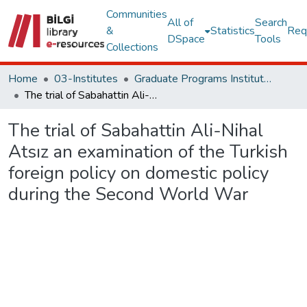
Communities
All of
Search
&
Statistics
Req
DSpace
Tools
Collections
Home
03-Institutes
Graduate Programs Institute Thesis Collection
The trial of Sabahattin Ali-Nihal Atsız an examination of the Turkish foreign policy on domestic policy during the Second World War
The trial of Sabahattin Ali-Nihal
Atsız an examination of the Turkish
foreign policy on domestic policy
during the Second World War