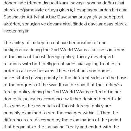
döneminde izlenen dış politikanın savaşın sonuna doğru nihai
olarak değişmesiyle ortaya çıkan iç hesaplaşmalardan biri olan
Sabahattin Ali-Nihal Atsız Davası'nın ortaya çıkışı, sebepleri,
aktörleri, sonuçları ve devamı niteliğindeki davalar esas olarak
incelenmiştir.
The ability of Turkey to continue her position of non-
belligerence during the 2nd World War is a success in terms
of the aims of Turkish foreign policy. Turkey developed
relations with both belligerent sides via signing treaties in
order to achieve her aims. These relations sometimes
necessitated giving priority to the different sides on the basis
of the progress of the war. It can be said that the Turkey?s
foreign policy during the 2nd World War is reflected in her
domestic policy, in accordance with her desired benefits. In
this sense, the essentials of Turkish foreign policy are
primarily examined to see the changes within it. Then the
differences are discerned by the examination of the period
that began after the Lausanne Treaty and ended with the