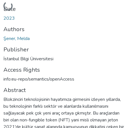
Loading...
Date
2023
Authors
Şener, Melda
Publisher
İstanbul Bilgi Üniversitesi
Access Rights
info:eu-repo/semantics/openAccess
Abstract
Blokzinciri teknolojisinin hayatımıza girmesini izleyen yıllarda,
bu teknolojinin farklı sektör ve alanlarda kullanılmasını
sağlayacak pek çok yeni araç ortaya çıkmıştır. Bu araçlardan
biri olan non-fungible token (NFT) yani misli olmayan jeton
2021'de kültür sanat alanında kamuoyunun dikkatini çeken bir