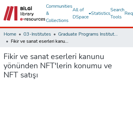
Communities
All of
Search
&
Statistics
Req
DSpace
Tools
Collections
Home
03-Institutes
Graduate Programs Institute Thesis Collection
Fikir ve sanat eserleri kanunu yönünden NFT'lerin konumu ve NFT satışı
Fikir ve sanat eserleri kanunu
yönünden NFT'lerin konumu ve
NFT satışı