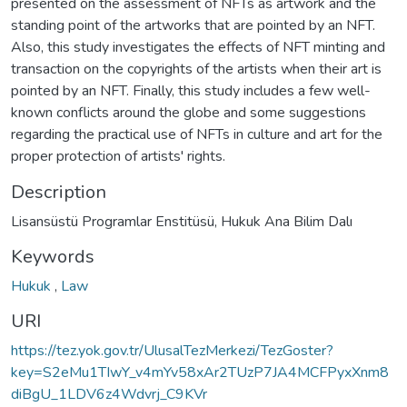
presented on the assessment of NFTs as artwork and the
standing point of the artworks that are pointed by an NFT.
Also, this study investigates the effects of NFT minting and
transaction on the copyrights of the artists when their art is
pointed by an NFT. Finally, this study includes a few well-
known conflicts around the globe and some suggestions
regarding the practical use of NFTs in culture and art for the
proper protection of artists' rights.
Description
Lisansüstü Programlar Enstitüsü, Hukuk Ana Bilim Dalı
Keywords
Hukuk
,
Law
URI
https://tez.yok.gov.tr/UlusalTezMerkezi/TezGoster?
key=S2eMu1TIwY_v4mYv58xAr2TUzP7JA4MCFPyxXnm8
diBgU_1LDV6z4Wdvrj_C9KVr