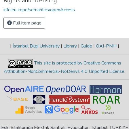
Rights and licensing
info:eu-repo/semantics/openAccess
Full item page
|
İstanbul Bilgi University
|
Library
|
Guide
|
OAI-PMH
|
This site is protected by Creative Commons
Attribution-NonCommercial-NoDerivs 4.0 Unported License
.
Eski Silahtarağa Elektrik Santralı, Eyüpsultan, İstanbul, TÜRKİYE