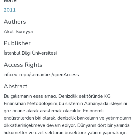
ding...
Date
2011
Authors
Akol, Süreyya
Publisher
İstanbul Bilgi Üniversitesi
Access Rights
info:eu-repo/semantics/openAccess
Abstract
Bu çalısmanın esas amacı, Denizcilik sektöründe KG
Finansman Metodolojisini, bu sistemin Almanya’da isleyisini
göz önüne alarak arastırmak olacaktır. En önemli
endüstrilerden biri olarak, denizcilik bankaların ve yatırımcıların
dikkatleriniçekmeye devam ediyor. Dünyanın dört bir yanında
hükümetler ve özel sektörün busektöre yatırım yapmak için