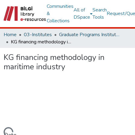
Communities
All of
Search
&
Request/Que
DSpace
Tools
Collections
Home
03-Institutes
Graduate Programs Institute Thesis Collection
KG financing methodology in maritime industry
KG financing methodology in
maritime industry