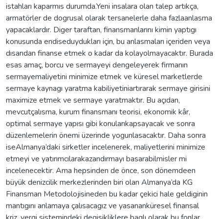
istahları kaparmıs durumda.Yeni insalara olan talep artıkça,
armatörler de dogrusal olarak tersanelerle daha fazlaanlasma
yapacaklardır. Diger taraftan, finansmanlarını kimin yaptıgı
konusunda endiseduydukları için, bu anlasmaları içeriden veya
dısarıdan finanse etmek o kadar da kolayolmayacaktır. Burada
esas amaç, borcu ve sermayeyi dengeleyerek firmanın
sermayemaliyetini minimize etmek ve küresel marketlerde
sermaye kaynagı yaratma kabiliyetiniartırarak sermaye girisini
maximize etmek ve sermaye yaratmaktır. Bu açıdan,
mevcutçalısma, kurum finansmanı teorisi, ekonomik kâr,
optimal sermaye yapısı gibi konularıkapsayacak ve sonra
düzenlemelerin önemi üzerinde yogunlasacaktır. Daha sonra
iseAlmanya’daki sirketler incelenerek, maliyetlerini minimize
etmeyi ve yatırımcılarakazandırmayı basarabilmisler mi
incelenecektir. Ama hepsinden de önce, son dönemdeen
büyük denizcilik merkezlerinden biri olan Almanya’da KG
Finansman Metodolojisineden bu kadar çekici hale geldiginin
mantıgını anlamaya çalısacagız ve yasananküresel finansal
kriz, vergi sistemindeki degisikliklere baglı olarak bu fonlar