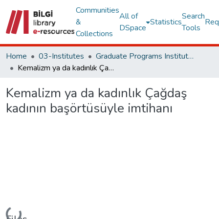
Communities
All of
Search
&
Statistics
Req
DSpace
Tools
Collections
Home
03-Institutes
Graduate Programs Institute Thesis Collection
Kemalizm ya da kadınlık Çağdaş kadının başörtüsüyle imtihanı
Kemalizm ya da kadınlık Çağdaş
kadının başörtüsüyle imtihanı
Loading...