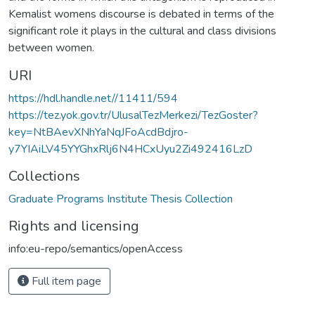
Kemalist womens discourse is debated in terms of the
significant role it plays in the cultural and class divisions
between women.
URI
https://hdl.handle.net//11411/594
https://tez.yok.gov.tr/UlusalTezMerkezi/TezGoster?
key=NtBAevXNhYaNqJFoAcdBdjro-
y7YIAiLV45YYGhxRlj6N4HCxUyu2Zi492416LzD
Collections
Graduate Programs Institute Thesis Collection
Rights and licensing
info:eu-repo/semantics/openAccess
Full item page