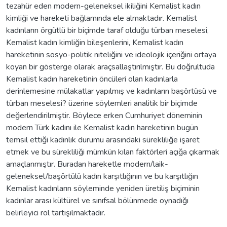
tezahür eden modern-geleneksel ikiliğini Kemalist kadın
kimliği ve hareketi bağlamında ele almaktadır. Kemalist
kadınların örgütlü bir biçimde taraf olduğu türban meselesi,
Kemalist kadın kimliğin bileşenlerini, Kemalist kadın
hareketinin sosyo-politik niteliğini ve ideolojik içeriğini ortaya
koyan bir gösterge olarak araçsallaştırılmıştır. Bu doğrultuda
Kemalist kadın hareketinin öncüleri olan kadınlarla
derinlemesine mülakatlar yapılmış ve kadınların başörtüsü ve
türban meselesi? üzerine söylemleri analitik bir biçimde
değerlendirilmiştir. Böylece erken Cumhuriyet döneminin
modern Türk kadını ile Kemalist kadın hareketinin bugün
temsil ettiği kadınlık durumu arasındaki sürekliliğe işaret
etmek ve bu sürekliliği mümkün kılan faktörleri açığa çıkarmak
amaçlanmıştır. Buradan hareketle modern/laik-
geleneksel/başörtülü kadın karşıtlığının ve bu karşıtlığın
Kemalist kadınların söyleminde yeniden üretiliş biçiminin
kadınlar arası kültürel ve sınıfsal bölünmede oynadığı
belirleyici rol tartışılmaktadır.