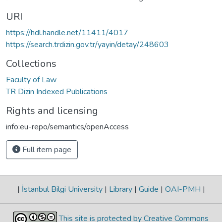
URI
https://hdl.handle.net/11411/4017
https://search.trdizin.gov.tr/yayin/detay/248603
Collections
Faculty of Law
TR Dizin Indexed Publications
Rights and licensing
info:eu-repo/semantics/openAccess
Full item page
|
İstanbul Bilgi University
|
Library
|
Guide
|
OAI-PMH
|
This site is protected by Creative Commons