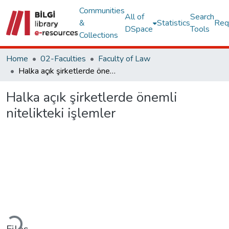
Communities
All of
Search
&
Statistics
Req
DSpace
Tools
Collections
Home
02-Faculties
Faculty of Law
Halka açık şirketlerde önemli nitelikteki işlemler
Halka açık şirketlerde önemli
nitelikteki işlemler
Loading...