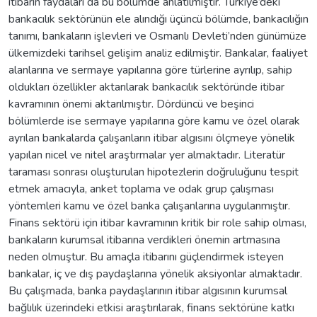
itibarın faydaları da bu bölümde anlatılmıştır. Türkiye’deki
bankacılık sektörünün ele alındığı üçüncü bölümde, bankacılığın
tanımı, bankaların işlevleri ve Osmanlı Devleti’nden günümüze
ülkemizdeki tarihsel gelişim analiz edilmiştir. Bankalar, faaliyet
alanlarına ve sermaye yapılarına göre türlerine ayrılıp, sahip
oldukları özellikler aktarılarak bankacılık sektöründe itibar
kavramının önemi aktarılmıştır. Dördüncü ve beşinci
bölümlerde ise sermaye yapılarına göre kamu ve özel olarak
ayrılan bankalarda çalışanların itibar algısını ölçmeye yönelik
yapılan nicel ve nitel araştırmalar yer almaktadır. Literatür
taraması sonrası oluşturulan hipotezlerin doğruluğunu tespit
etmek amacıyla, anket toplama ve odak grup çalışması
yöntemleri kamu ve özel banka çalışanlarına uygulanmıştır.
Finans sektörü için itibar kavramının kritik bir role sahip olması,
bankaların kurumsal itibarına verdikleri önemin artmasına
neden olmuştur. Bu amaçla itibarını güçlendirmek isteyen
bankalar, iç ve dış paydaşlarına yönelik aksiyonlar almaktadır.
Bu çalışmada, banka paydaşlarının itibar algısının kurumsal
bağlılık üzerindeki etkisi araştırılarak, finans sektörüne katkı