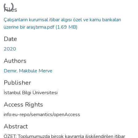
Loading...
Files
Çalışanların kurumsal itibar algısı özel ve kamu bankaları
üzerine bir araştırma.pdf
(1.69 MB)
Date
2020
Authors
Demir, Makbule Merve
Publisher
İstanbul Bilgi Üniversitesi
Access Rights
info:eu-repo/semantics/openAccess
Abstract
ÖZET: Toplumumuzda birçok kavramla ilişkilendirilen itibar