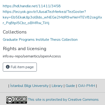
https://hdl.handle.net/11411/3458
https://tez.yok.gov.tr/UlusalTezMerkezi/TezGoster?
key=Eb5EkakJlp3olBdo_wNEGe2MdR9wNeHTEV82cegXx
r_Pq8tpI5Cbz_oBMRw_TiHj
Collections
Graduate Programs Institute Thesis Collection
Rights and licensing
info:eu-repo/semantics/openAccess
Full item page
|
İstanbul Bilgi University
|
Library
|
Guide
|
OAI-PMH
|
This site is protected by Creative Commons