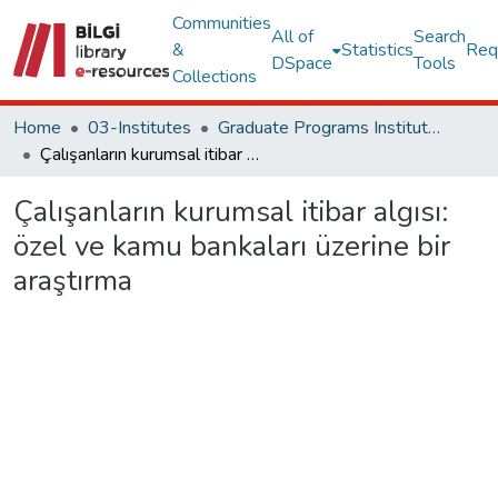
Communities
All of
Search
&
Statistics
Req
DSpace
Tools
Collections
Home
03-Institutes
Graduate Programs Institute Thesis Collection
Çalışanların kurumsal itibar algısı: özel ve kamu bankaları üzerine bir araştırma
Çalışanların kurumsal itibar algısı:
özel ve kamu bankaları üzerine bir
araştırma