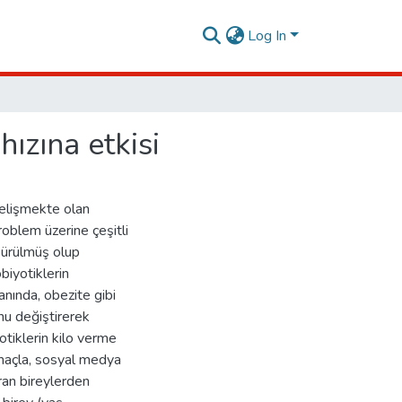
Log In
ızına etkisi
elişmekte olan
roblem üzerine çeşitli
 sürülmüş olup
biyotiklerin
yanında, obezite gibi
nu değiştirerek
otiklerin kilo verme
 amaçla, sosyal medya
an bireylerden