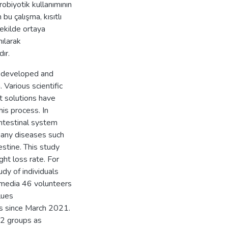
robiyotik kullanımının
bu çalışma, kısıtlı
şekilde ortaya
nılarak
ır.
 developed and
 Various scientific
t solutions have
his process. In
intestinal system
 many diseases such
estine. This study
ght loss rate. For
tudy of individuals
 media 46 volunteers
lues
 since March 2021.
 2 groups as