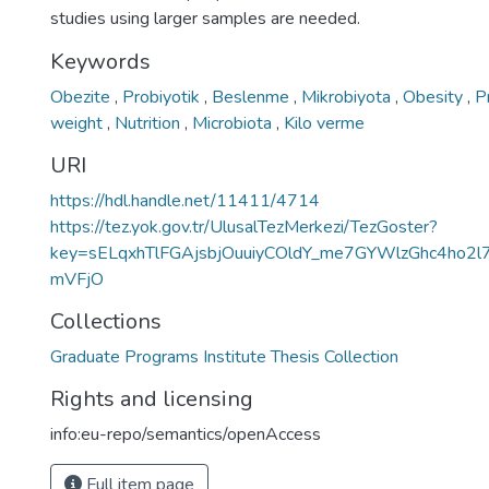
studies using larger samples are needed.
Keywords
Obezite
,
Probiyotik
,
Beslenme
,
Mikrobiyota
,
Obesity
,
P
weight
,
Nutrition
,
Microbiota
,
Kilo verme
URI
https://hdl.handle.net/11411/4714
https://tez.yok.gov.tr/UlusalTezMerkezi/TezGoster?
key=sELqxhTlFGAjsbjOuuiyCOldY_me7GYWlzGhc4ho2l
mVFjO
Collections
Graduate Programs Institute Thesis Collection
Rights and licensing
info:eu-repo/semantics/openAccess
Full item page