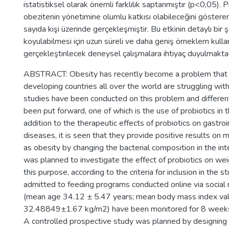
istatistiksel olarak önemli farklılık saptanmıştır (p<0,05). P
obezitenin yönetimine olumlu katkısı olabileceğini gösteren 
sayıda kişi üzerinde gerçekleşmiştir. Bu etkinin detaylı bir 
koyulabilmesi için uzun süreli ve daha geniş örneklem kulla
gerçekleştirilecek deneysel çalışmalara ihtiyaç duyulmaktad
ABSTRACT: Obesity has recently become a problem that
developing countries all over the world are struggling with.
studies have been conducted on this problem and differen
been put forward, one of which is the use of probiotics in t
addition to the therapeutic effects of probiotics on gastro
diseases, it is seen that they provide positive results on
as obesity by changing the bacterial composition in the int
was planned to investigate the effect of probiotics on wei
this purpose, according to the criteria for inclusion in the s
admitted to feeding programs conducted online via social
(mean age 34.12 ± 5.47 years; mean body mass index va
32.48849±1.67 kg/m2) have been monitored for 8 weeks
A controlled prospective study was planned by designing