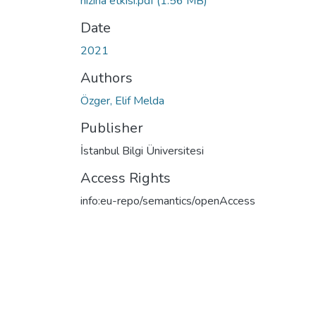
hızına etkisi.pdf
(1.56 MB)
Date
2021
Authors
Özger, Elif Melda
Publisher
İstanbul Bilgi Üniversitesi
Access Rights
info:eu-repo/semantics/openAccess