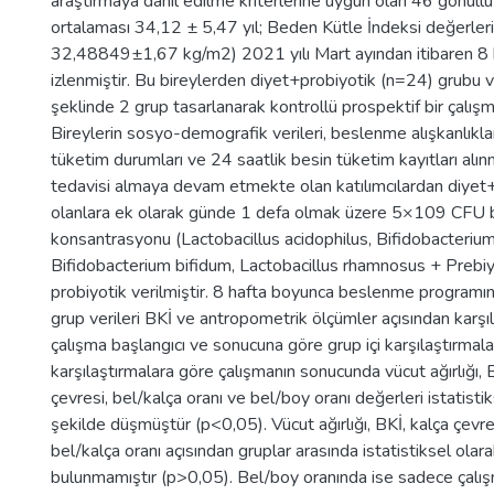
araştırmaya dâhil edilme kriterlerine uygun olan 46 gönüllü
ortalaması 34,12 ± 5,47 yıl; Beden Kütle İndeksi değerleri
32,48849±1,67 kg/m2) 2021 yılı Mart ayından itibaren 8 
izlenmiştir. Bu bireylerden diyet+probiyotik (n=24) grubu 
şeklinde 2 grup tasarlanarak kontrollü prospektif bir çalışm
Bireylerin sosyo-demografik verileri, beslenme alışkanlıklar
tüketim durumları ve 24 saatlik besin tüketim kayıtları alı
tedavisi almaya devam etmekte olan katılımcılardan diyet
olanlara ek olarak günde 1 defa olmak üzere 5×109 CFU 
konsantrasyonu (Lactobacillus acidophilus, Bifidobacteriu
Bifidobacterium bifidum, Lactobacillus rhamnosus + Prebiyo
probiyotik verilmiştir. 8 hafta boyunca beslenme programı
grup verileri BKİ ve antropometrik ölçümler açısından karşıla
çalışma başlangıcı ve sonucuna göre grup içi karşılaştırmalar 
karşılaştırmalara göre çalışmanın sonucunda vücut ağırlığı, B
çevresi, bel/kalça oranı ve bel/boy oranı değerleri istatistik
şekilde düşmüştür (p<0,05). Vücut ağırlığı, BKİ, kalça çevre
bel/kalça oranı açısından gruplar arasında istatistiksel olarak
bulunmamıştır (p>0,05). Bel/boy oranında ise sadece çalı