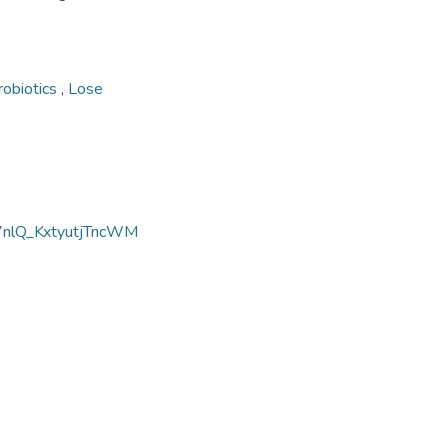
robiotics
,
Lose
7nlQ_KxtyutjTncWM