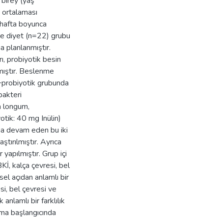
 birey (yaş
 ortalaması
hafta boyunca
ve diyet (n=22) grubu
a planlanmıştır.
ı, probiyotik besin
nmıştır. Beslenme
+probiyotik grubunda
bakteri
m longum,
tik: 40 mg Inülin)
na devam eden bu iki
ştırılmıştır. Ayrıca
yapılmıştır. Grup içi
Kİ, kalça çevresi, bel
sel açıdan anlamlı bir
si, bel çevresi ve
 anlamlı bir farklılık
şma başlangıcında