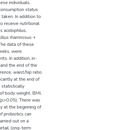
ese individuals.
 consumption status
taken. In addition to
 receive nutritional
s acidophilus,
cillus rhamnosus +
 The data of these
weeks, were
. In addition, in-
and the end of the
rence, waist/hip ratio
icantly at the end of
statistically
 of body weight, BMI,
o (p>0.05). There was
nly at the beginning of
f probiotics can
arried out on a
detail, long-term