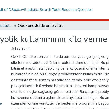
All of DSpace
Statistics
Search Tools
Request/Question
Graduate Programs Institute Thesis Collection
Obez bireylerde probiyotik kullanımının kilo verme hızına etkisi
otik kullanımının kilo verme h
Abstract
ÖZET: Obezite son zamanlarda tüm dünyada gelişmiş ve g
ülkelerin mücadele ettiği bir problem haline gelmiştir. Bu p
bilimsel araştırmalar yapılmış ve farklı çözüm önerileri ileri
bunlardan biri de bu süreçte probiyotiklerin kullanımıdır. Pro
gastrointestinal sistem hastalıklarını tedavi edici etkilerin 
pek çok hastalık üzerinde bağırsaktaki bakteri kompozisyo
olumlu sonuçlar sağladığı görülmektedir. Bu çalışma probiy
hızı üzerine etkisini araştırmak amacıyla planlanmıştır. Bu
me
üzerinden online yürütülen ve beslenme programına başvur