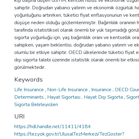
kişi başına düşen GSYİH, kentsel nüfus ve ekonomik özgürl
sahiptir. Doğrudan yabancı yatırım ve ekonomik özgürlük ha
yoğunluğunu artırırken, tüketici fiyat enflasyonunun ve kent
düşüşe neden olduğu gözlemlenmiştir. Bağımlılık oranının h
tarafında istatistiksel olarak önemli bir yük taşımadığı görü
sigorta yoğunluğu için, yaş bağımlılık oranı ve kentsellik or
sahipken, yaşam beklentisi, doğrudan yabancı yatırım ve 
olumlu bir etkiye sahiptir. OECD ülkelerinde tüketici fiyat
dışı sigorta talebi üzerinde istatistik olarak önemli bir etkis
görülmektedir.
Keywords
Life Insurance
,
Non-Life Insurance
,
Insurance
,
OECD Coun
Determinants
,
Hayat Sigortası
,
Hayat Dışı Sigorta
,
Sigor
Sigorta Belirleyicileri
URI
https://hdl.handle.net/11411/4184
https://tez.yok.gov.tr/UlusalTezMerkezi/TezGoster?