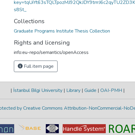
key=tqUiYt63sTQLTpozMJ92QkJDY9trrrJ6c2qyTU2ZD3
s8St_
Collections
Graduate Programs Institute Thesis Collection
Rights and licensing
info:eu-repo/semantics/openAccess
Full item page
|
İstanbul Bilgi University
|
Library
|
Guide
|
OAI-PMH
|
protected by Creative Commons Attribution-NonCommercial-NoDe