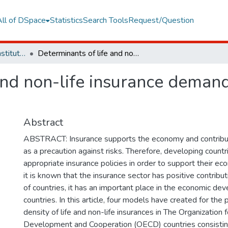
All of DSpace
Statistics
Search Tools
Request/Question
Graduate Programs Institute Thesis Collection
Determinants of life and non-life insurance demand: Evidence from OECD countries
and non-life insurance deman
Abstract
ABSTRACT: Insurance supports the economy and contribu
as a precaution against risks. Therefore, developing count
appropriate insurance policies in order to support their ec
it is known that the insurance sector has positive contribu
of countries, it has an important place in the economic de
countries. In this article, four models have created for the
density of life and non-life insurances in The Organization
Development and Cooperation (OECD) countries consisting