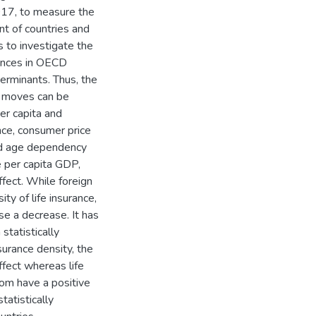
017, to measure the
nt of countries and
 to investigate the
rances in OECD
erminants. Thus, the
t moves can be
er capita and
nce, consumer price
and age dependency
le per capita GDP,
fect. While foreign
y of life insurance,
se a decrease. It has
statistically
nsurance density, the
ffect whereas life
dom have a positive
tatistically