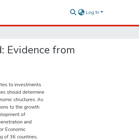
Log In
d: Evidence from
tes to investments
ries should determine
onomic structures. As
tions to the growth
velopment of
 penetration and
 for Economic
 of 36 countries,