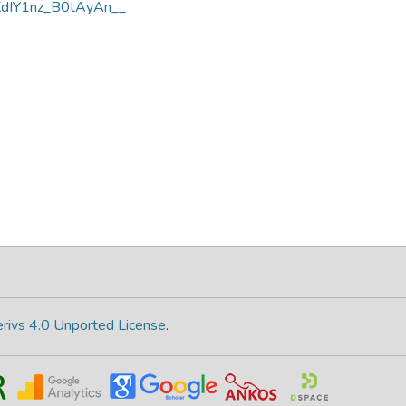
KdIY1nz_B0tAyAn__
rivs 4.0 Unported License
.