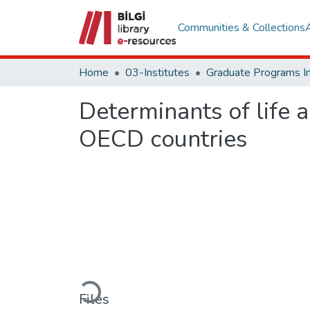
Communities & Collections
Home
03-Institutes
Determinants of life 
OECD countries
Loading...
Files