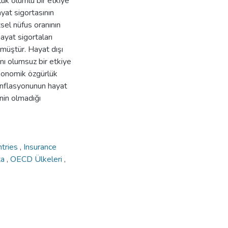
ük olumlu bir etkiye
yat sigortasının
sel nüfus oranının
ayat sigortaları
lmüştür. Hayat dışı
anı olumsuz bir etkiye
ekonomik özgürlük
 enflasyonunun hayat
inin olmadığı
tries
,
Insurance
ta
,
OECD Ülkeleri
,