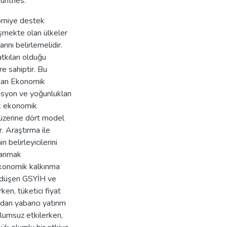
untries.
nomiye destek
işmekte olan ülkeler
rını belirlemelidir.
tkıları olduğu
re sahiptir. Bu
uşan Ekonomik
asyon ve yoğunlukları
rak ekonomik
 üzerine dört model
r. Araştırma ile
 belirleyicilerini
mlanmak
ekonomik kalkınma
na düşen GSYİH ve
en, tüketici fiyat
dan yabancı yatırım
olumsuz etkilerken,