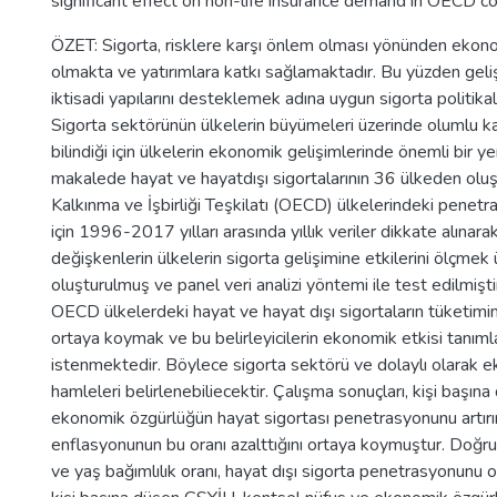
significant effect on non-life insurance demand in OECD co
ÖZET: Sigorta, risklere karşı önlem olması yönünden eko
olmakta ve yatırımlara katkı sağlamaktadır. Bu yüzden gel
iktisadi yapılarını desteklemek adına uygun sigorta politikala
Sigorta sektörünün ülkelerin büyümeleri üzerinde olumlu ka
bilindiği için ülkelerin ekonomik gelişimlerinde önemli bir ye
makalede hayat ve hayatdışı sigortalarının 36 ülkeden ol
Kalkınma ve İşbirliği Teşkilatı (OECD) ülkelerindeki penetr
için 1996-2017 yılları arasında yıllık veriler dikkate alına
değişkenlerin ülkelerin sigorta gelişimine etkilerini ölçmek
oluşturulmuş ve panel veri analizi yöntemi ile test edilmişti
OECD ülkelerdeki hayat ve hayat dışı sigortaların tüketiminin
ortaya koymak ve bu belirleyicilerin ekonomik etkisi tanı
istenmektedir. Böylece sigorta sektörü ve dolaylı olarak 
hamleleri belirlenebiliecektir. Çalışma sonuçları, kişi başı
ekonomik özgürlüğün hayat sigortası penetrasyonunu artırırk
enflasyonunun bu oranı azalttığını ortaya koymuştur. Doğru
ve yaş bağımlılık oranı, hayat dışı sigorta penetrasyonunu 