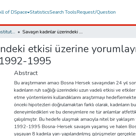
All of DSpace
Statistics
Search Tools
Request/Question
Graduate Programs Institute Thesis Collection
Savaşın kadınlar üzerindeki etkisi üzerine yorumlayıcı fenomenolojik analiz: Bosna Hersek 1992-1995
indeki etkisi üzerine yorumlay
k 1992-1995
Abstract
Bu araştırmanın amacı Bosna Hersek savaşından 24 yıl son
kadınların ruh sağlığı üzerindeki uzun vadeli etkisi ve etkile
etme yöntemlerini kullandıklarını araştırmayı hedeflemekted
önceki hipotezleri doğrulamaktan farklı olarak, kadınların b
deneyimledikleri ve bu deneyimlere ne tür anlamlar atfettik
çalışılmıştır. Bu hedefe ulaşmak amacıyla nitel bir yaklaşım
1992-1995 Bosna-Hersek savaşını yaşamış ve halen Bo
yaşayan 8 kadınla yarı-yapılandırılmış görüşmeler gerçekle