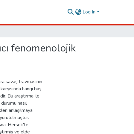
Log In
ıcı fenomenolojik
ra savaş travmasının
r karşısında hangi baş
ir. Bu araştırma ile
u durumu nasıl
leri anlaşılmaya
 yürütülmüştür.
sna-Hersek'te
ştirmiş ve elde