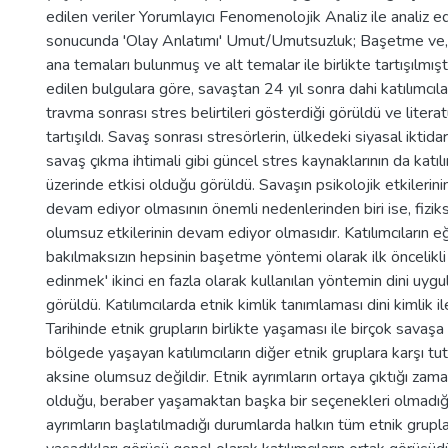
edilen veriler Yorumlayıcı Fenomenolojik Analiz ile analiz edi
sonucunda 'Olay Anlatımı' Umut/Umutsuzluk; Başetme ve, E
ana temaları bulunmuş ve alt temalar ile birlikte tartışılmış
edilen bulgulara göre, savaştan 24 yıl sonra dahi katılımcılar
travma sonrası stres belirtileri gösterdiği görüldü ve litera
tartışıldı. Savaş sonrası stresörlerin, ülkedeki siyasal iktidar
savaş çıkma ihtimali gibi güncel stres kaynaklarının da katılı
üzerinde etkisi olduğu görüldü. Savaşın psikolojik etkilerini
devam ediyor olmasının önemli nedenlerinden biri ise, fiziks
olumsuz etkilerinin devam ediyor olmasıdır. Katılımcıların e
bakılmaksızın hepsinin başetme yöntemi olarak ilk öncelikli
edinmek' ikinci en fazla olarak kullanılan yöntemin dini uyg
görüldü. Katılımcılarda etnik kimlik tanımlaması dini kimlik ile
Tarihinde etnik grupların birlikte yaşaması ile birçok savaşa
bölgede yaşayan katılımcıların diğer etnik gruplara karşı tu
aksine olumsuz değildir. Etnik ayrımların ortaya çıktığı zam
olduğu, beraber yaşamaktan başka bir seçenekleri olmadığı,
ayrımların başlatılmadığı durumlarda halkın tüm etnik gruplar