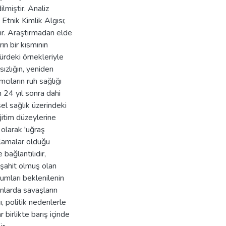
lmiştir. Analiz
tnik Kimlik Algısı;
tır. Araştırmadan elde
ın bir kısmının
türdeki örnekleriyle
sızlığın, yeniden
mcıların ruh sağlığı
n 24 yıl sonra dahi
el sağlık üzerindeki
ğitim düzeylerine
 olarak 'uğraş
ulamalar olduğu
 bağlantılıdır,
 şahit olmuş olan
tumları beklenilenin
anlarda savaşların
 politik nedenlerle
 birlikte barış içinde