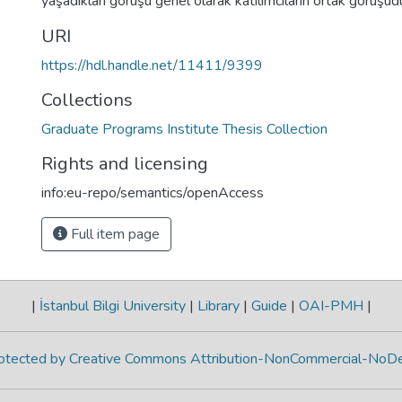
yaşadıkları görüşü genel olarak katılımcıların ortak görüşüdü
URI
https://hdl.handle.net/11411/9399
Collections
Graduate Programs Institute Thesis Collection
Rights and licensing
info:eu-repo/semantics/openAccess
Full item page
|
İstanbul Bilgi University
|
Library
|
Guide
|
OAI-PMH
|
protected by Creative Commons Attribution-NonCommercial-NoDe