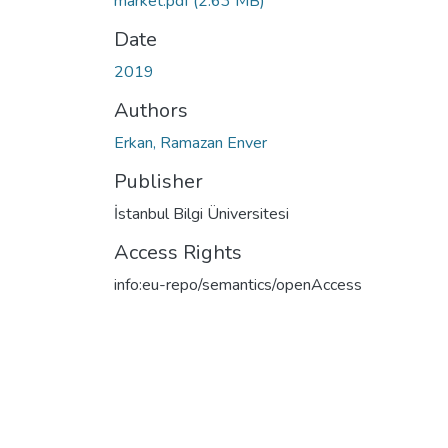
market.pdf
(2.63 MB)
Date
2019
Authors
Erkan, Ramazan Enver
Publisher
İstanbul Bilgi Üniversitesi
Access Rights
info:eu-repo/semantics/openAccess