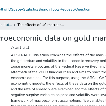
All of DSpace
Statistics
Search Tools
Request/Question
Graduate Programs Institute Thesis Collection
The effects of US macroeconomic data on gold market
croeconomic data on gold ma
Abstract
ABSTRACT: This study examines the effects of the main 
the gold return and volatility, in the economic recovery per
loose monetary policies of the Federal Reserve (Fed) imp
aftermath of the 2008 financial crisis and aims to reach t
economic data set. For this purpose, using the ARCH,
econometric models, the effects of these data on the gold 
and the rate of spread were examined and the effects of t
negative surprise variables on price and volatility were in
framework of macroeconomic assumptions, five variables 