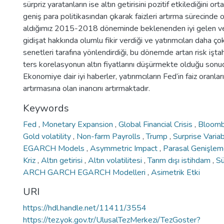
sürpriz yaratanların ise altın getirisini pozitif etkilediğini o
geniş para politikasından çıkarak faizleri artırma sürecinde
aldığımız 2015-2018 döneminde beklenenden iyi gelen ve
gidişat hakkında olumlu fikir verdiği ve yatırımcıları daha 
senetleri tarafına yönlendirdiği, bu dönemde artan risk işta
ters korelasyonun altın fiyatlarını düşürmekte olduğu sonucu
Ekonomiye dair iyi haberler, yatırımcıların Fed’in faiz oranları
artırmasına olan inancını artırmaktadır.
Keywords
Fed
,
Monetary Expansion
,
Global Financial Crisis
,
Bloom
Gold volatility
,
Non-farm Payrolls
,
Trump
,
Surprise Varia
EGARCH Models
,
Asymmetric Impact
,
Parasal Genişle
Kriz
,
Altın getirisi
,
Altın volatilitesi
,
Tarım dışı istihdam
,
Sü
ARCH GARCH EGARCH Modelleri
,
Asimetrik Etki
URI
https://hdl.handle.net/11411/3554
https://tez.yok.gov.tr/UlusalTezMerkezi/TezGoster?