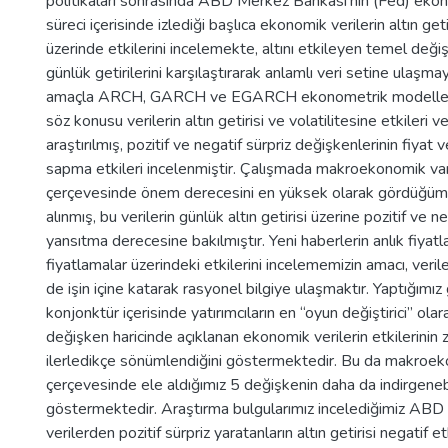
politikaları sonrasında ABD Merkez Bankası’nın (Fed) ek
süreci içerisinde izlediği başlıca ekonomik verilerin altın getir
üzerinde etkilerini incelemekte, altını etkileyen temel değiş
günlük getirilerini karşılaştırarak anlamlı veri setine ulaşma
amaçla ARCH, GARCH ve EGARCH ekonometrik modellemel
söz konusu verilerin altın getirisi ve volatilitesine etkileri v
araştırılmış, pozitif ve negatif sürpriz değişkenlerinin fiyat v
sapma etkileri incelenmiştir. Çalışmada makroekonomik va
çerçevesinde önem derecesini en yüksek olarak gördüğüm
alınmış, bu verilerin günlük altın getirisi üzerine pozitif ve ne
yansıtma derecesine bakılmıştır. Yeni haberlerin anlık fiyat
fiyatlamalar üzerindeki etkilerini incelememizin amacı, verile
de işin içine katarak rasyonel bilgiye ulaşmaktır. Yaptığımı
konjonktür içerisinde yatırımcıların en “oyun değiştirici” olar
değişken haricinde açıklanan ekonomik verilerin etkilerinin 
ilerledikçe sönümlendiğini göstermektedir. Bu da makroek
çerçevesinde ele aldığımız 5 değişkenin daha da indirgeneb
göstermektedir. Araştırma bulgularımız incelediğimiz A
verilerden pozitif sürpriz yaratanların altın getirisi negatif et