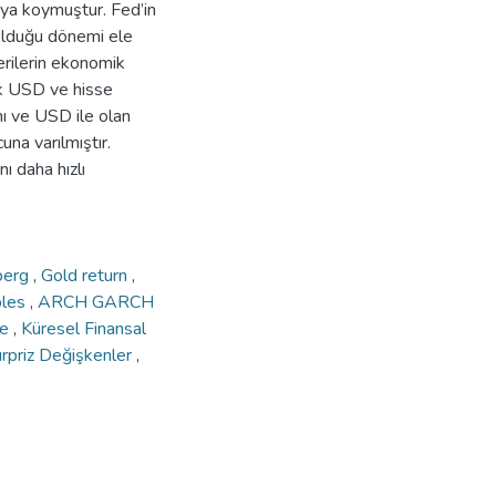
rtaya koymuştur. Fed’in
 olduğu dönemi ele
rilerin ekonomik
çok USD ve hisse
hı ve USD ile olan
na varılmıştır.
nı daha hızlı
berg
,
Gold return
,
bles
,
ARCH GARCH
me
,
Küresel Finansal
rpriz Değişkenler
,