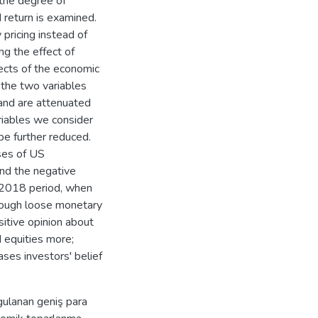
 the degree of
d return is examined.
pricing instead of
ing the effect of
ects of the economic
 the two variables
and are attenuated
riables we consider
e further reduced.
ises of US
and the negative
5-2018 period, when
hrough loose monetary
sitive opinion about
 equities more;
ses investors' belief
gulanan geniş para