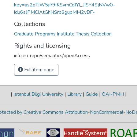
key=as2oTjW5jfr9IKSvmCdJYl_JISY4SjNVw0-
idu6sJPMCIAtGhNSrb6gupMM2yBF-
Collections
Graduate Programs Institute Thesis Collection
Rights and licensing
info:eu-repo/semantics/openAccess
Full item page
|
İstanbul Bilgi University
|
Library
|
Guide
|
OAI-PMH
|
protected by Creative Commons Attribution-NonCommercial-NoDe