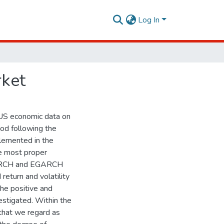
Log In
rket
US economic data on
iod following the
lemented in the
he most proper
 GARCH and EGARCH
return and volatility
he positive and
vestigated. Within the
that we regard as