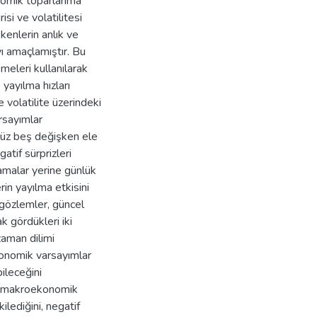
onomik toparlanma
isi ve volatilitesi
kenlerin anlık ve
yı amaçlamıştır. Bu
eri kullanılarak
e yayılma hızları
e volatilite üzerindeki
rsayımlar
üz beş değişken ele
gatif sürprizleri
lamalar yerine günlük
rin yayılma etkisini
z gözlemler, güncel
ak gördükleri iki
zaman dilimi
onomik varsayımlar
ileceğini
BD makroekonomik
kilediğini, negatif