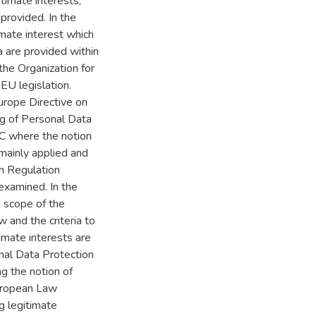
timate interests,
provided. In the
imate interest which
a are provided within
 the Organization for
EU legislation.
urope Directive on
ng of Personal Data
C where the notion
 mainly applied and
n Regulation
examined. In the
e scope of the
w and the criteria to
imate interests are
onal Data Protection
g the notion of
European Law
g legitimate