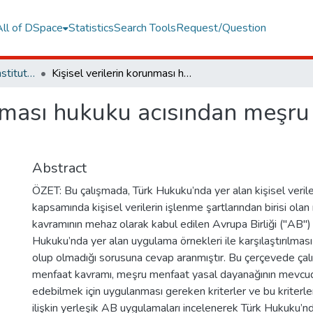
All of DSpace
Statistics
Search Tools
Request/Question
Graduate Programs Institute Thesis Collection
Kişisel verilerin korunması hukuku acısından meşru menfaat kavramının değerlendirilmesi
unması hukuku acısından meşr
Abstract
ÖZET: Bu çalışmada, Türk Hukuku’nda yer alan kişisel veril
kapsamında kişisel verilerin işlenme şartlarından birisi ol
kavramının mehaz olarak kabul edilen Avrupa Birliği ("AB
Hukuku’nda yer alan uygulama örnekleri ile karşılaştırılmas
olup olmadığı sorusuna cevap aranmıştır. Bu çerçevede ça
menfaat kavramı, meşru menfaat yasal dayanağının mevcudi
edebilmek için uygulanması gereken kriterler ve bu kriterle
ilişkin yerleşik AB uygulamaları incelenerek Türk Hukuku’n