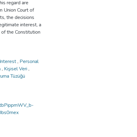
his regard are
an Union Court of
ts, the decisions
gitimate interest, a
 of the Constitution
Interest
,
Personal
n
,
Kişisel Veri
,
ruma Tüzüğü
y=8tbPippmWV_b-
0bs0mex