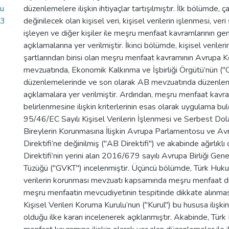
ru
düzenlemelere ilişkin ihtiyaçlar tartışılmıştır. İlk bölümde,
43
değinilecek olan kişisel veri, kişisel verilerin işlenmesi, ver
işleyen ve diğer kişiler ile meşru menfaat kavramlarının gen
açıklamalarına yer verilmiştir. İkinci bölümde, kişisel veriler
şartlarından birisi olan meşru menfaat kavramının Avrupa 
mevzuatında, Ekonomik Kalkınma ve İşbirliği Örgütü’nün (
düzenlemelerinde ve son olarak AB mevzuatında düzenlenm
açıklamalara yer verilmiştir. Ardından, meşru menfaat kavr
belirlenmesine ilişkin kriterlerinin esas olarak uygulama b
95/46/EC Sayılı Kişisel Verilerin İşlenmesi ve Serbest Do
Bireylerin Korunmasına İlişkin Avrupa Parlamentosu ve Av
Direktifi’ne değinilmiş ("AB Direktifi") ve akabinde ağırlıkl
Direktifi’nin yerini alan 2016/679 sayılı Avrupa Birliği Gen
Tüzüğü ("GVKT") incelenmiştir. Üçüncü bölümde, Türk Hukuk
verilerin korunması mevzuatı kapsamında meşru menfaat 
meşru menfaatin mevcudiyetinin tespitinde dikkate alınmas
Kişisel Verileri Koruma Kurulu’nun ("Kurul") bu hususa ilişki
olduğu ilke kararı incelenerek açıklanmıştır. Akabinde, Tü