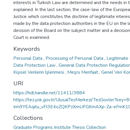
interests in Turkish Law are determined and the needs in t
explained. In the last section, the case-law of the Europe
Justice which constitutes the doctrine of legitimate interes
made by the data protection authorities in the EU on the le
decision of the Board on the subject matter and a decision
Court is examined.
Keywords
Personal Data
,
Processing of Personal Data
,
Legitimate 
Data Protection Law
,
General Data Protection Regulatio
Kişisel Verilerin İşlenmesi
,
Meşru Menfaat
,
Genel Veri Ko
URI
https://hdl.handle.net/11411/3884
https://tez.yok.gov.tr/UlusalTezMerkezi/TezGoster?ke
Irrn9YEAqitu_vFJ3E4oZQKPzXmUFGKmAXp-Za-eFmK1
Collections
Graduate Programs Institute Thesis Collection