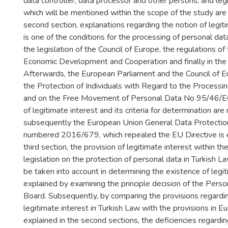
data controller, data processor and other persons, and legi
which will be mentioned within the scope of the study are 
second section, explanations regarding the notion of legit
is one of the conditions for the processing of personal dat
the legislation of the Council of Europe, the regulations of
Economic Development and Cooperation and finally in the 
Afterwards, the European Parliament and the Council of E
the Protection of Individuals with Regard to the Processi
and on the Free Movement of Personal Data No 95/46/E
of legitimate interest and its criteria for determination are
subsequently the European Union General Data Protectio
numbered 2016/679, which repealed the EU Directive is 
third section, the provision of legitimate interest within th
legislation on the protection of personal data in Turkish La
be taken into account in determining the existence of legit
explained by examining the principle decision of the Pers
Board. Subsequently, by comparing the provisions regardin
legitimate interest in Turkish Law with the provisions in 
explained in the second sections, the deficiencies regardin