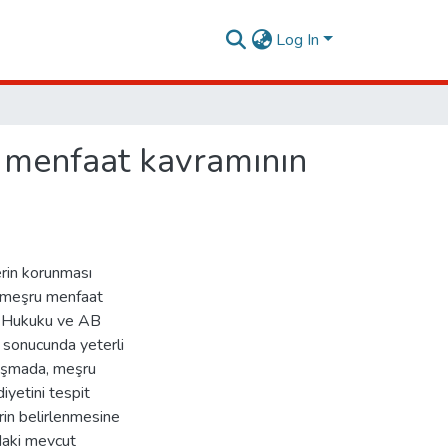
Log In
u menfaat kavramının
erin korunması
an meşru menfaat
") Hukuku ve AB
ı sonucunda yeterli
lışmada, meşru
yetini tespit
rin belirlenmesine
daki mevcut