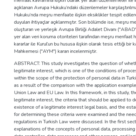
menfaat kavramına ilişkin olarak yer alan düzenlemeler ile 
açıklanan Avrupa Hukuku’ndaki düzenlemeler karşılaştırılma
Hukuku’nda meşru menfaate ilişkin eksiklikler tespit edile
duyulan ihtiyaçlar açıklanmıştır. Son bölümde ise, meşru me
oluşturan ve yerleşik Avrupa Birliği Adalet Divanı ("ABAD")
yer alan veri koruma otoriteleri tarafından meşru menfaat 
kararlar ile Kurul’un bu hususa ilişkin olarak tesis ettiği bir
Mahkemesi ("AYM") kararı incelenmiştir.
ABSTRACT: This study investigates the question of wheth
legitimate interest, which is one of the conditions of proc
within the scope of the protection of personal data in Turki
as a result of the comparison with the application exampl
Union Law and EU Law. In this framework, in this study, th
legitimate interest, the criteria that should be applied to 
existence of a legitimate interest legal basis, and the est
for determining these criteria were examined and the need
regulations in Turkish Law were discussed. In the first sect
explanations of the concepts of personal data, processing 