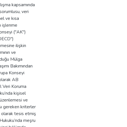
 çalışma kapsamında
i sorumlusu, veri
el ve kısa
in işlenme
Konseyi ("AK")
"OECD")
esine ilişkin
amının ve
ulduğu Mülga
laşımı Bakımından
rupa Konseyi
ı olarak AB
el Veri Koruma
u’nda kişisel
düzenlemesi ve
ı gereken kriterler
n olarak tesis etmiş
rk Hukuku’nda meşru