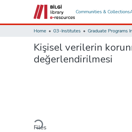
Communities & Collections
Home
03-Institutes
Kişisel verilerin kor
değerlendirilmesi
Loading...
Files