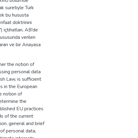
ikinci bölümde
k suretiyle Türk
rek bu hususta
nfaat doktrinini
 içtihatları, AB’de
hususunda verilen
 kararı ve bir Anayasa
er the notion of
essing personal data
sh Law, is sufficient
es in the European
e notion of
determine the
ablished EU practices
s of the current
ion, general and brief
of personal data,