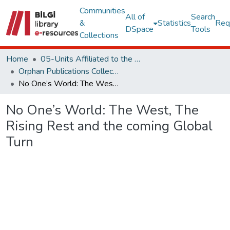
Communities
All of
Search
&
Statistics
Req
DSpace
Tools
Collections
Home
05-Units Affiliated to the Rectorate
Orphan Publications Collections
No One’s World: The West, The Rising Rest and the coming Global Turn
No One’s World: The West, The
Rising Rest and the coming Global
Turn