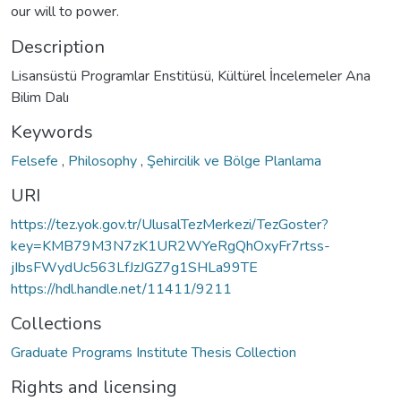
our will to power.
Description
Lisansüstü Programlar Enstitüsü, Kültürel İncelemeler Ana
Bilim Dalı
Keywords
Felsefe
,
Philosophy
,
Şehircilik ve Bölge Planlama
URI
https://tez.yok.gov.tr/UlusalTezMerkezi/TezGoster?
key=KMB79M3N7zK1UR2WYeRgQhOxyFr7rtss-
jIbsFWydUc563LfJzJGZ7g1SHLa99TE
https://hdl.handle.net/11411/9211
Collections
Graduate Programs Institute Thesis Collection
Rights and licensing