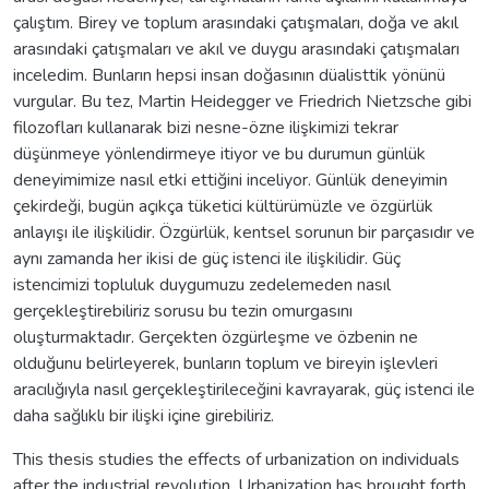
çalıştım. Birey ve toplum arasındaki çatışmaları, doğa ve akıl
arasındaki çatışmaları ve akıl ve duygu arasındaki çatışmaları
inceledim. Bunların hepsi insan doğasının düalisttik yönünü
vurgular. Bu tez, Martin Heidegger ve Friedrich Nietzsche gibi
filozofları kullanarak bizi nesne-özne ilişkimizi tekrar
düşünmeye yönlendirmeye itiyor ve bu durumun günlük
deneyimimize nasıl etki ettiğini inceliyor. Günlük deneyimin
çekirdeği, bugün açıkça tüketici kültürümüzle ve özgürlük
anlayışı ile ilişkilidir. Özgürlük, kentsel sorunun bir parçasıdır ve
aynı zamanda her ikisi de güç istenci ile ilişkilidir. Güç
istencimizi topluluk duygumuzu zedelemeden nasıl
gerçekleştirebiliriz sorusu bu tezin omurgasını
oluşturmaktadır. Gerçekten özgürleşme ve özbenin ne
olduğunu belirleyerek, bunların toplum ve bireyin işlevleri
aracılığıyla nasıl gerçekleştirileceğini kavrayarak, güç istenci ile
daha sağlıklı bir ilişki içine girebiliriz.
This thesis studies the effects of urbanization on individuals
after the industrial revolution. Urbanization has brought forth