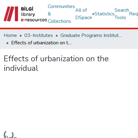
Communities
All of
Search
&
Statistics
Req
DSpace
Tools
Collections
Home
03-Institutes
Graduate Programs Institute Thesis Collection
Effects of urbanization on the individual
Effects of urbanization on the
individual