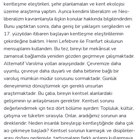
kentleşme eleştirileri, şehir planlamaları ve kent ekolojisi
üzerine araştırma yaptım. Ayrıca kendimi liberalizm ve Neo-
liberalizm kavramlarıyla ilişkin konular hakkında bilgilendirdim.
Bunu yaptıktan sonra, daha geniş bir yaklaşım sergiledim ve
17. yüzyıldan itibaren başlayan kentleşme eleştirililerinin
çekirdeğine baktım. Henri Lefebvre ile Franfurt okulunun
mensuplarını kullandım. Bu tez, bireyi bir mekânsal ve
zamansal bağlamda yeniden gözden geçirmeye çalışmaktadır.
Alternatif Varolma yolları arayışındadır. Çevremize daha
uyumlu, çevreye daha duyarlı ve daha birbirine bağlı bir
varoluş mümkün müdür sorusunu sormaktadır. Günlük
deneyimimizi dönüştürmek için gerekli unsurları
araştırmaktadır. Bu çaba, bireyin kentsel alanlardaki
gelişiminin iyi anlaşılmasını gerektirir. Kentsel sorunu
değerlendirmek için tezi dört bölüme ayırdım: Topluluk, kültür,
çatışma ve tüketim sırasıyla. Onlar, aradığımız sorunun ana
direkleridir: Neden insanlık bireyleşip kentleştiğinde daha çok
acı çekmeye başladı? Kentsel sorunun karmaşık ve disiplinler-
arası doğası nedeniyle, tartışmaların farklı açılarını kullanmaya