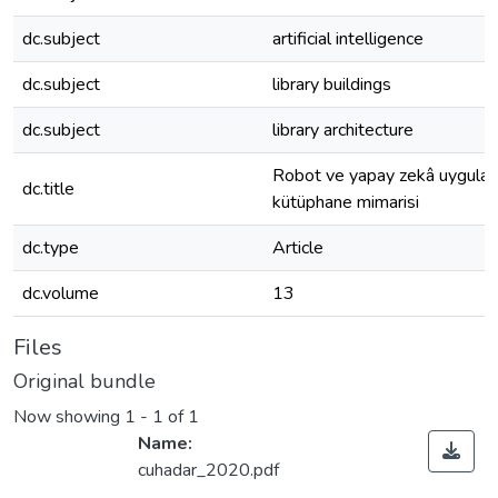
dc.subject
artificial intelligence
dc.subject
library buildings
dc.subject
library architecture
Robot ve yapay zekâ uygulama
dc.title
kütüphane mimarisi
dc.type
Article
dc.volume
13
Files
Original bundle
Now showing
1 - 1 of 1
Name:
cuhadar_2020.pdf