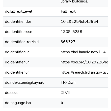
library buildings.
dc.fullTextLevel
Full Text
dc.identifier.doi
10.29228/Joh.43684
dc.identifier.issn
1308-5298
dc.identifier.trdizinid
368327
dc.identifier.uri
https://hdl.handle.net/1141
dc.identifier.uri
https://doi.org/10.29228/Jo
dc.identifier.uri
https://search.trdizin.gov.tr
dc.indekslendigikaynak
TR-Dizin
dc.issue
XLVII
dc.language.iso
tr