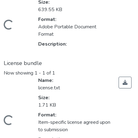
Size:
639.55 KB
Format:
ading...
Adobe Portable Document
Format
Description:
License bundle
Now showing
1 - 1 of 1
Name:
license.txt
Size:
1.71 KB
Format:
ading...
Item-specific license agreed upon
to submission