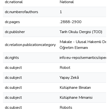
dc.national
National
dc.numberofauthors
1
dc.pages
.2888-2900
dc.publisher
Tarih Okulu Dergisi (TOD)
Makale - Ulusal Hakemli Der
dc.relation.publicationcategory
Öğretim Elemanı
dc.rights
info:eu-repo/semantics/open
dc.subject
Robot
dc.subject
Yapay Zekâ
dc.subject
Kütüphane Binaları
dc.subject
Kütüphane Mimarisi
dc.subject
Robots