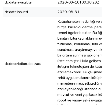
dc.date.available
2020-09-10T09:30:29Z
dc.date.issued
2020-08-31
Kütüphanelerin etkinliği ve veri
bütçe, kullanıcı, derme, person
temel ögeler belirler. Bu öğ
binaları, bilgi kaynaklarının u
tutulması, korunması, hızlı ve
sunulması, araştırmayı ve oku
bir ortam sunması gibi önemli 
üstelenmiştir. Hızla gelişen v
dc.description.abstract
iletişim teknolojileri de kütüp
etkilemektedir. Bu çalışmada
zekâ uygulamalarının kütüphane
mimarilerini nasıl etkilediği v
etkileyebileceği üzerinde duru
mevcut ve yeni yapılacak küt
robot ve yapay zekâ uygulama