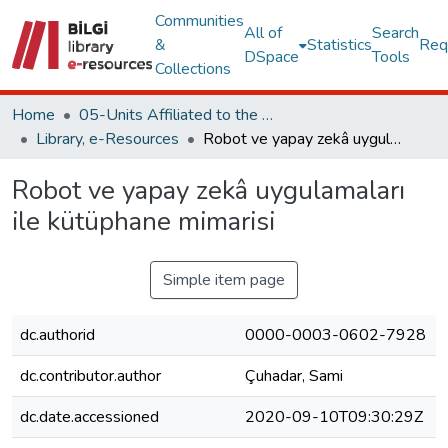
Communities
All of
Search
&
Statistics
Req
DSpace
Tools
Collections
Home
05-Units Affiliated to the Rectorate
Library, e-Resources
Robot ve yapay zekâ uygulamaları ile kütüphane mimarisi
Robot ve yapay zekâ uygulamaları
ile kütüphane mimarisi
Simple item page
dc.authorid
0000-0003-0602-7928
dc.contributor.author
Çuhadar, Sami
dc.date.accessioned
2020-09-10T09:30:29Z