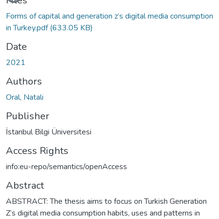
Loading...
Files
Forms of capital and generation z’s digital media consumption
in Turkey.pdf
(633.05 KB)
Date
2021
Authors
Oral, Natali
Publisher
İstanbul Bilgi Üniversitesi
Access Rights
info:eu-repo/semantics/openAccess
Abstract
ABSTRACT: The thesis aims to focus on Turkish Generation
Z’s digital media consumption habits, uses and patterns in