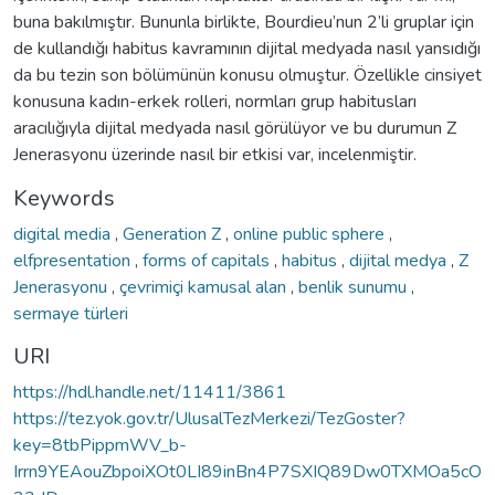
buna bakılmıştır. Bununla birlikte, Bourdieu’nun 2’li gruplar için
de kullandığı habitus kavramının dijital medyada nasıl yansıdığı
da bu tezin son bölümünün konusu olmuştur. Özellikle cinsiyet
konusuna kadın-erkek rolleri, normları grup habitusları
aracılığıyla dijital medyada nasıl görülüyor ve bu durumun Z
Jenerasyonu üzerinde nasıl bir etkisi var, incelenmiştir.
Keywords
digital media
,
Generation Z
,
online public sphere
,
elfpresentation
,
forms of capitals
,
habitus
,
dijital medya
,
Z
Jenerasyonu
,
çevrimiçi kamusal alan
,
benlik sunumu
,
sermaye türleri
URI
https://hdl.handle.net/11411/3861
https://tez.yok.gov.tr/UlusalTezMerkezi/TezGoster?
key=8tbPippmWV_b-
Irrn9YEAouZbpoiXOt0LI89inBn4P7SXIQ89Dw0TXMOa5cO