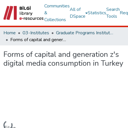
Communities
All of
Search
&
Statistics
Req
DSpace
Tools
Collections
Home
03-Institutes
Graduate Programs Institute Thesis Collection
Forms of capital and generation z's digital media consumption in Turkey
Forms of capital and generation z's
digital media consumption in Turkey