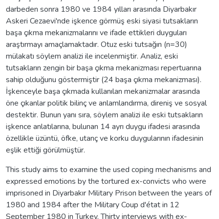
darbeden sonra 1980 ve 1984 yılları arasında Diyarbakır
Askeri Cezaevi'nde işkence görmüş eski siyasi tutsakların
başa çıkma mekanizmalarını ve ifade ettikleri duyguları
araştırmayı amaçlamaktadır. Otuz eski tutsağın (n=30)
mülakatı söylem analizi ile incelenmiştir. Analiz, eski
tutsakların zengin bir başa çıkma mekanizması repertuarına
sahip olduğunu göstermiştir (24 başa çıkma mekanizması).
İşkenceyle başa çıkmada kullanılan mekanizmalar arasında
öne çıkanlar politik bilinç ve anlamlandırma, direniş ve sosyal
destektir. Bunun yanı sıra, söylem analizi ile eski tutsakların
işkence anlatılarına, bulunan 14 ayrı duygu ifadesi arasında
özellikle üzüntü, öfke, utanç ve korku duygularının ifadesinin
eşlik ettiği görülmüştür.
This study aims to examine the used coping mechanisms and
expressed emotions by the tortured ex-convicts who were
imprisoned in Diyarbakır Military Prison between the years of
1980 and 1984 after the Military Coup d'état in 12
September 1980 in Turkey. Thirty interviews with ex-