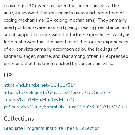
convicts (n=30) were analyzed by content analysis. The
analysis showed that ex-convicts used a rich repertoire of
coping mechanisms (24 coping mechanisms). They primarily
used political awareness and giving meaning, resistance, and
social support to cope with the torture experiences. Analysis
further showed that the narration of the torture experiences
of ex-convicts primarily accompanied by the feelings of
sadness, anger, shame, and fear among other 14 expressed
emotions that has been reached by content analysis.
URI
https://hdl.handle.net//11411/514
https://tez.yok.gov.tr/UlusalTezMerkezi/TezGoster?
key=vVNzTGHHhjH-u3WMToxQ-
jmShc5jxNKCUney6s5mlDNPlmslSS5hV3DDsYUrW7RU
Collections
Graduate Programs Institute Thesis Collection