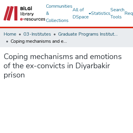
Communities
All of
Search
&
Statistics
Req
DSpace
Tools
Collections
Home
03-Institutes
Graduate Programs Institute Thesis Collection
Coping mechanisms and emotions of the ex-convicts in Diyarbakir prison
Coping mechanisms and emotions
of the ex-convicts in Diyarbakir
prison