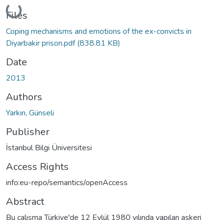
Loading...
Files
Coping mechanisms and emotions of the ex-convicts in
Diyarbakir prison.pdf
(838.81 KB)
Date
2013
Authors
Yarkın, Günseli
Publisher
İstanbul Bilgi Üniversitesi
Access Rights
info:eu-repo/semantics/openAccess
Abstract
Bu çalışma Türkiye'de 12 Eylül 1980 yılında yapılan askeri