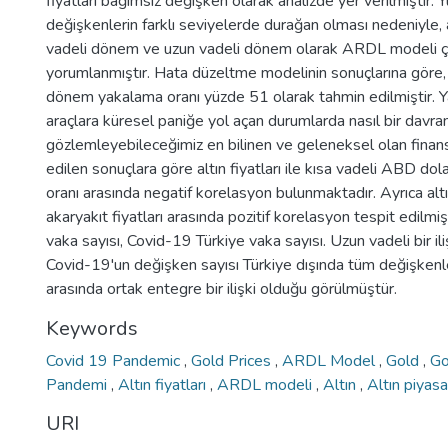
fiyatları bağımsız değişken olarak analizde yer verilmiştir.
değişkenlerin farklı seviyelerde durağan olması nedeniyle, a
vadeli dönem ve uzun vadeli dönem olarak ARDL modeli 
yorumlanmıştır. Hata düzeltme modelinin sonuçlarına göre,
dönem yakalama oranı yüzde 51 olarak tahmin edilmiştir. Yat
araçlara küresel paniğe yol açan durumlarda nasıl bir davranı
gözlemleyebileceğimiz en bilinen ve geleneksel olan finansa
edilen sonuçlara göre altın fiyatları ile kısa vadeli ABD dolar
oranı arasında negatif korelasyon bulunmaktadır. Ayrıca altın 
akaryakıt fiyatları arasında pozitif korelasyon tespit edilm
vaka sayısı, Covid-19 Türkiye vaka sayısı. Uzun vadeli bir il
Covid-19'un değişken sayısı Türkiye dışında tüm değişkenlerl
arasında ortak entegre bir ilişki olduğu görülmüştür.
Keywords
Covid 19 Pandemic
,
Gold Prices
,
ARDL Model
,
Gold
,
Go
Pandemi
,
Altın fiyatları
,
ARDL modeli
,
Altın
,
Altın piyasa
URI