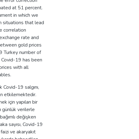
 error correction
mated at 51 percent.
rument in which we
 situations that lead
e correlation
 exchange rate and
n between gold prices
19 Turkey number of
ip Covid-19 has been
rices with all
ables.
k Covid-19 salgını,
en etkilemektedir.
ek için yapılan bir
 günlük verilerle
ı bağımlı değişken
vaka sayısı, Covid-19
faizi ve akaryakıt