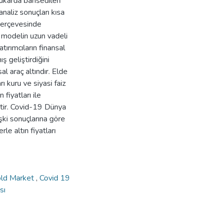
 Yukarda bahsedilen
naliz sonuçları kısa
çerçevesinde
 modelin uzun vadeli
ırımcıların finansal
ş geliştirdiğini
l araç altındır. Elde
ı kuru ve siyasi faiz
fiyatları ile
iştir. Covid-19 Dünya
işki sonuçlarına göre
e altın fiyatları
ld Market
,
Covid 19
sı