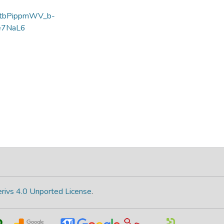
y=8tbPippmWV_b-
e7NaL6
rivs 4.0 Unported License
.