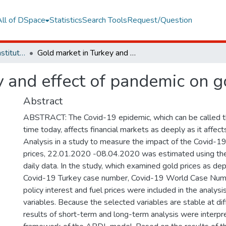
All of DSpace
Statistics
Search Tools
Request/Question
Graduate Programs Institute Thesis Collection
Gold market in Turkey and effect of pandemic on gold
 and effect of pandemic on g
Abstract
ABSTRACT: The Covid-19 epidemic, which can be called t
time today, affects financial markets as deeply as it affect
Analysis in a study to measure the impact of the Covid-1
prices, 22.01.2020 -08.04.2020 was estimated using t
daily data. In the study, which examined gold prices as de
Covid-19 Turkey case number, Covid-19 World Case Numbe
policy interest and fuel prices were included in the analys
variables. Because the selected variables are stable at dif
results of short-term and long-term analysis were interpr