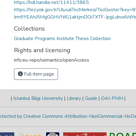
https://hdl.handle.net/11411/3865
https://tez.yok.gov.tr/UlusalTezMerkezi/TezGoster?ke
Irrn9YEAhJ5MgGGHVNIG1aktjmDOi7XTF-JpgLdnvdVdY
Collections
Graduate Programs Institute Thesis Collection
Rights and licensing
info:eu-repo/semantics/openAccess
Full item page
|
İstanbul Bilgi University
|
Library
|
Guide
|
OAI-PMH
|
protected by Creative Commons Attribution-NonCommercial-NoDe