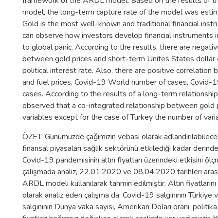
framework of the ARDL model. Based on the results of the
model, the long-term capture rate of the model was esti
Gold is the most well-known and traditional financial inst
can observe how investors develop financial instruments in
to global panic. According to the results, there are negativ
between gold prices and short-term Unites States dollar
political interest rate. Also, there are positive correlatio
and fuel prices, Covid-19 World number of cases, Covid-
cases. According to the results of a long-term relationsh
observed that a co-integrated relationship between gold p
variables except for the case of Turkey the number of vari
ÖZET: Günümüzde çağımızın vebası olarak adlandırılabilece
finansal piyasaları sağlık sektörünü etkilediği kadar derind
Covid-19 pandemisinin altın fiyatları üzerindeki etkisini ölçm
çalışmada analiz, 22.01.2020 ve 08.04.2020 tarihleri arası
ARDL modeli kullanılarak tahmin edilmiştir. Altın fiyatların
olarak analiz eden çalışma da, Covid-19 salgınının Türkiye 
salgınının Dünya vaka sayısı, Amerikan Doları oranı, politika 