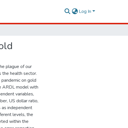
Log In
old
he plague of our
s the health sector.
9 pandemic on gold
he ARDL model with
pendent variables,
r, US dollar ratio,
is as independent
ferent levels, the
eted within the