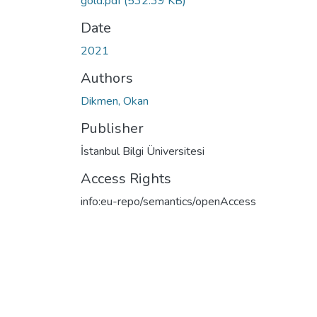
gold.pdf
(532.39 KB)
Date
2021
Authors
Dikmen, Okan
Publisher
İstanbul Bilgi Üniversitesi
Access Rights
info:eu-repo/semantics/openAccess