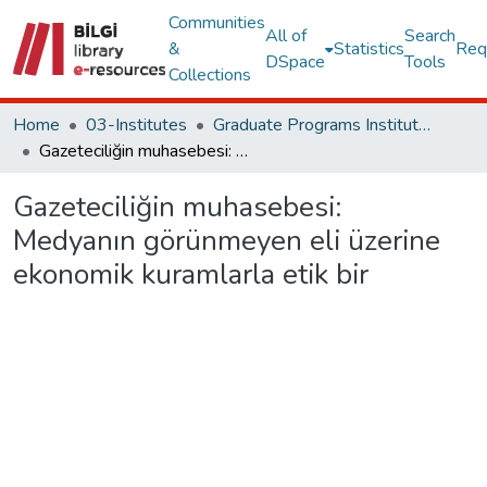
Communities
All of
Search
&
Statistics
Req
DSpace
Tools
Collections
Home
03-Institutes
Graduate Programs Institute Thesis Collection
Gazeteciliğin muhasebesi: Medyanın görünmeyen eli üzerine ekonomik kuramlarla etik bir
Gazeteciliğin muhasebesi:
Medyanın görünmeyen eli üzerine
ekonomik kuramlarla etik bir