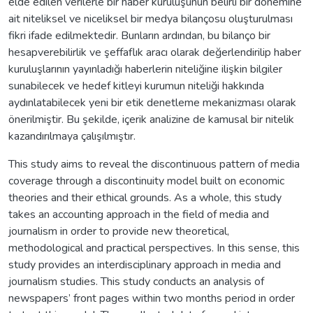
elde edilen verilerle bir haber kuruluşunun belirli bir dönemine
ait niteliksel ve niceliksel bir medya bilançosu oluşturulması
fikri ifade edilmektedir. Bunların ardından, bu bilanço bir
hesapverebilirlik ve şeffaflık aracı olarak değerlendirilip haber
kuruluşlarının yayınladığı haberlerin niteliğine ilişkin bilgiler
sunabilecek ve hedef kitleyi kurumun niteliği hakkında
aydınlatabilecek yeni bir etik denetleme mekanizması olarak
önerilmiştir. Bu şekilde, içerik analizine de kamusal bir nitelik
kazandırılmaya çalışılmıştır.
This study aims to reveal the discontinuous pattern of media
coverage through a discontinuity model built on economic
theories and their ethical grounds. As a whole, this study
takes an accounting approach in the field of media and
journalism in order to provide new theoretical,
methodological and practical perspectives. In this sense, this
study provides an interdisciplinary approach in media and
journalism studies. This study conducts an analysis of
newspapers’ front pages within two months period in order