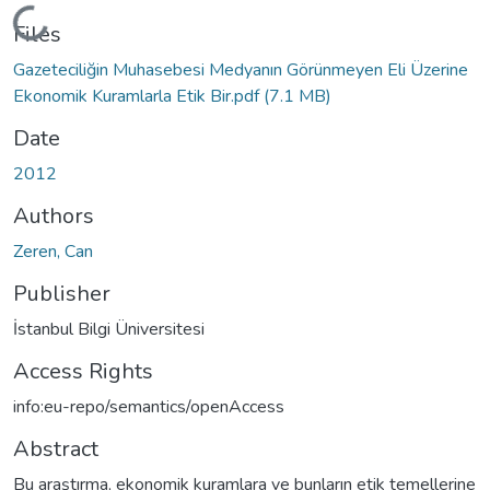
Loading...
Files
Gazeteciliğin Muhasebesi Medyanın Görünmeyen Eli Üzerine
Ekonomik Kuramlarla Etik Bir.pdf
(7.1 MB)
Date
2012
Authors
Zeren, Can
Publisher
İstanbul Bilgi Üniversitesi
Access Rights
info:eu-repo/semantics/openAccess
Abstract
Bu araştırma, ekonomik kuramlara ve bunların etik temellerine