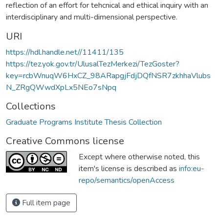
reflection of an effort for tehcnical and ethical inquiry with an
interdisciplinary and multi-dimensional perspective.
URI
https://hdl.handle.net//11411/135
https://tez.yok.gov.tr/UlusalTezMerkezi/TezGoster?
key=rcbWnuqW6HxCZ_98ARapgjFdjDQfNSR7zkhhaVlubs
N_ZRgQWwdXpLx5NEo7sNpq
Collections
Graduate Programs Institute Thesis Collection
Creative Commons license
Except where otherwise noted, this
item's license is described as
info:eu-
repo/semantics/openAccess
Full item page