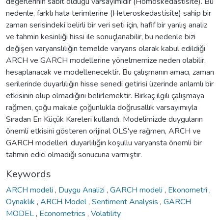
değerlerinin sabit olduğu varsayımıdır (Homoskedastisite). Bu
nedenle, farklı hata terimlerine (Heteroskedastisite) sahip bir
zaman serisindeki belirli bir veri seti için, hafif bir yanlış analiz
ve tahmin kesinliği hissi ile sonuçlanabilir, bu nedenle bizi
değişen varyanslılığın temelde varyans olarak kabul edildiği
ARCH ve GARCH modellerine yönelmemize neden olabilir,
hesaplanacak ve modellenecektir. Bu çalışmanın amacı, zaman
serilerinde duyarlılığın hisse senedi getirisi üzerinde anlamlı bir
etkisinin olup olmadığını belirlemektir. Birkaç ilgili çalışmaya
rağmen, çoğu makale çoğunlukla doğrusallık varsayımıyla
Sıradan En Küçük Kareleri kullandı. Modelimizde duyguların
önemli etkisini gösteren orijinal OLS'ye rağmen, ARCH ve
GARCH modelleri, duyarlılığın koşullu varyansta önemli bir
tahmin edici olmadığı sonucuna varmıştır.
Keywords
ARCH modeli
,
Duygu Analizi
,
GARCH modeli
,
Ekonometri
,
Oynaklık
,
ARCH Model
,
Sentiment Analysis
,
GARCH
MODEL
,
Econometrics
,
Volatility