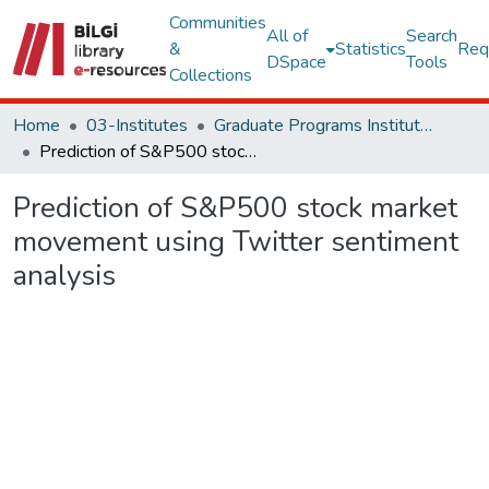
Communities
All of
Search
&
Statistics
Req
DSpace
Tools
Collections
Home
03-Institutes
Graduate Programs Institute Thesis Collection
Prediction of S&P500 stock market movement using Twitter sentiment analysis
Prediction of S&P500 stock market
movement using Twitter sentiment
analysis