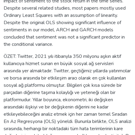
impact of sentiment to the stock return in the time series.
Despite several related studies, most papers mostly used
Ordinary Least Squares with an assumption of linearity.
Despite the original OLS showing significant influence of
sentiments in our model, ARCH and GARCH models
concluded that sentiment was not a significant predictor in
the conditional variance.
ÖZET: Twitter, 2021 yılı itibarıyla 350 milyonu aşkın aktif
kullanıcıya hizmet sunan en büyük sosyal ağ servisleri
arasında yer almaktadır. Twitter, geçtiğimiz yıllarda yatırımcılar
ve borsa arasında bir etkileşim aracı olarak en çok kullanılan
sosyal ağ platformu olmuştur. Bilgileri çok kısa sürede bir
parçadan diğerine taşıma kolaylığı ve yeteneği olan bir
platformudur. Yıllar boyunca, ekonometri, iki değişken
arasındaki ilişkiyi ve bir değişkenin diğerini ne kadar
etkileyebileceğini analiz etmek için her zaman temel Sıradan
En Az Regresyona (OLS) yöneldi. Bununla birlikte, OLS analizi
sırasında, herhangi bir noktadaki tüm hata terimlerinin kare