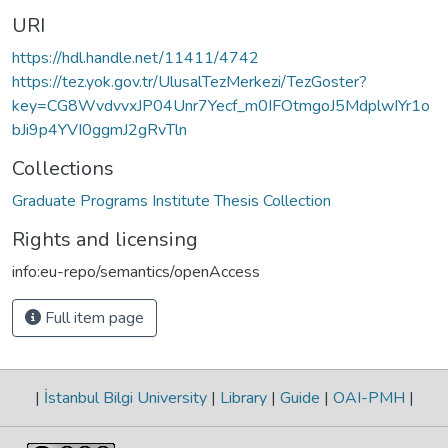
URI
https://hdl.handle.net/11411/4742
https://tez.yok.gov.tr/UlusalTezMerkezi/TezGoster?
key=CG8WvdvvxJP04Unr7Yecf_m0IFOtmgoJ5MdplwIYr1o
bJi9p4YVI0ggmJ2gRvTln
Collections
Graduate Programs Institute Thesis Collection
Rights and licensing
info:eu-repo/semantics/openAccess
Full item page
|
İstanbul Bilgi University
|
Library
|
Guide
|
OAI-PMH
|