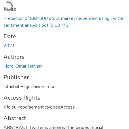
Loading...
Files
Prediction of S&P500 stock market movement using Twitter
sentiment analysis.pdf
(1.13 MB)
Date
2021
Authors
Horo, Omar Hannan
Publisher
İstanbul Bilgi Üniversitesi
Access Rights
info:eu-repo/semantics/openAccess
Abstract
ABSTRACT: Twitter is amongst the biggest social