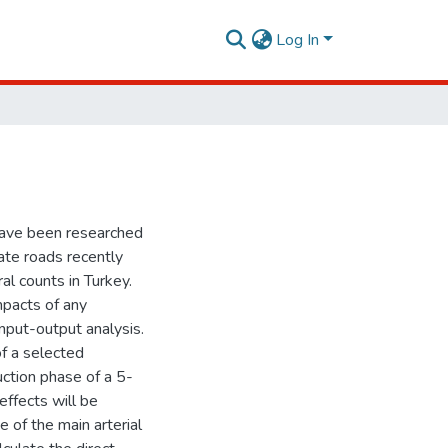
Log In
have been researched
ate roads recently
l counts in Turkey.
mpacts of any
nput-output analysis.
of a selected
ction phase of a 5-
effects will be
e of the main arterial