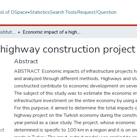
All of DSpace
Statistics
Search Tools
Request/Question
Graduate Programs Institute Thesis Collection
Economic impact of a highway construction project
highway construction project
Abstract
ABSTRACT: Economic impacts of infrastructure projects 
and analyzed through different methods. Highways and st
constructed contribute to economic development on severa
The subject of this study was to estimate the economic i
infrastructure investment on the entire economy by using i
For this purpose, it aimed to determine the total impacts 
highway project on the Turkish economy during the constru
year period as a case study. The project, whose economic 
ct
determined is specific to 100 km in a region and it is on on