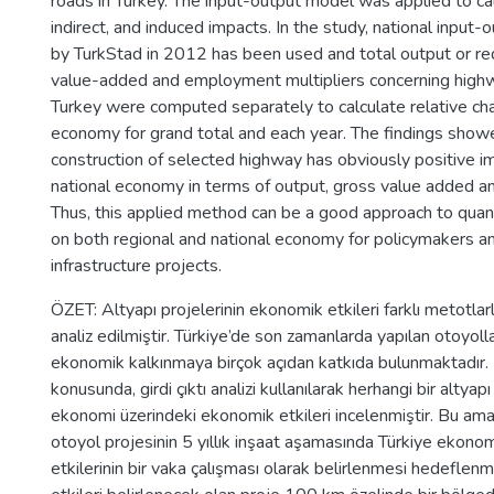
roads in Turkey. The input-output model was applied to cal
indirect, and induced impacts. In the study, national input-
by TurkStad in 2012 has been used and total output or re
value-added and employment multipliers concerning highw
Turkey were computed separately to calculate relative ch
economy for grand total and each year. The findings show
construction of selected highway has obviously positive i
national economy in terms of output, gross value added 
Thus, this applied method can be a good approach to quan
on both regional and national economy for policymakers a
infrastructure projects.
ÖZET: Altyapı projelerinin ekonomik etkileri farklı metotlarl
analiz edilmiştir. Türkiye’de son zamanlarda yapılan otoyolla
ekonomik kalkınmaya birçok açıdan katkıda bulunmaktadır.
konusunda, girdi çıktı analizi kullanılarak herhangi bir altyapı
ekonomi üzerindeki ekonomik etkileri incelenmiştir. Bu amaç
otoyol projesinin 5 yıllık inşaat aşamasında Türkiye ekono
etkilerinin bir vaka çalışması olarak belirlenmesi hedeflenm