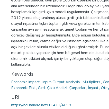
etkileri belirlenecek olan proje 100 km özelinde bir bölged
ana arterlerinden biri üzerindedir. Doğrudan, dolayı ve uyarıl
hesaplamak için girdi-çıktı modeli uygulanmıştır. Çalışmada
2012 yılında oluşturulmuş ulusal girdi-çıktı tabloları kullan
otoyol inşaatına ilişkin toplam çıktı veya gereksinimler, k
çarpanları ayrı ayrı hesaplanarak genel toplam ve her yıl iç
göreceli değişmişler hesaplanmıştır. Elde edilen bulgular, 
inşaatının üretim, katma değer ve istihdam açısından ülke 
açık bir şekilde olumlu etkileri olduğunu göstermiştir. Bu 
metot, politika yapıcılar için hem bölgesel hem de ulusal 
ekonomik etkileri ölçmek için iyi bir yaklaşım olup, diğer alty
kullanılabilir.
Keywords
Economic Impact
,
Input-Output Analysis
,
Multipliers
,
Con
Ekonomik Etki
,
Girdi-Çıktı Analizi
,
Çarpanlar
,
İnşaat
,
Otoy
URI
https://hdl.handle.net/11411/4099