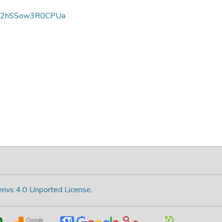
m2hSSow3R0CPUa
rivs 4.0 Unported License
.