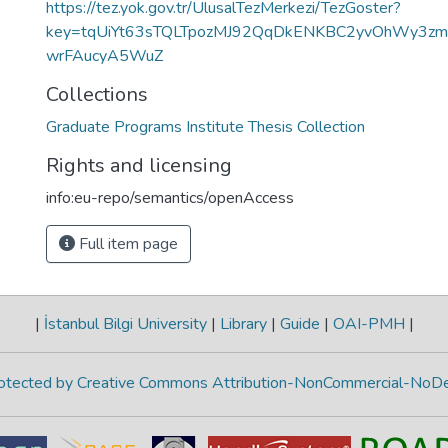
https://tez.yok.gov.tr/UlusalTezMerkezi/TezGoster?
key=tqUiYt63sTQLTpozMJ92QqDkENKBC2yvOhWy3z
wrFAucyA5WuZ
Collections
Graduate Programs Institute Thesis Collection
Rights and licensing
info:eu-repo/semantics/openAccess
Full item page
|
İstanbul Bilgi University
|
Library
|
Guide
|
OAI-PMH
|
protected by Creative Commons Attribution-NonCommercial-NoDe