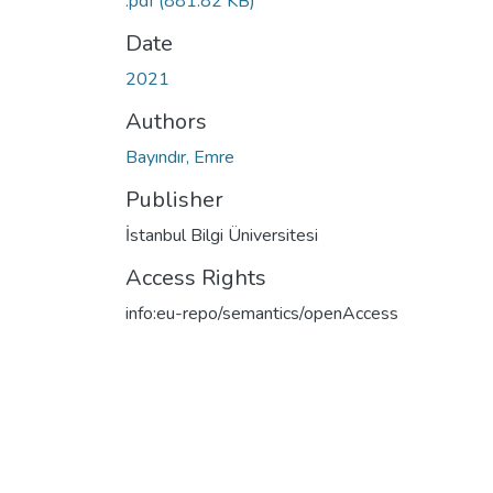
.pdf
(881.82 KB)
Date
2021
Authors
Bayındır, Emre
Publisher
İstanbul Bilgi Üniversitesi
Access Rights
info:eu-repo/semantics/openAccess