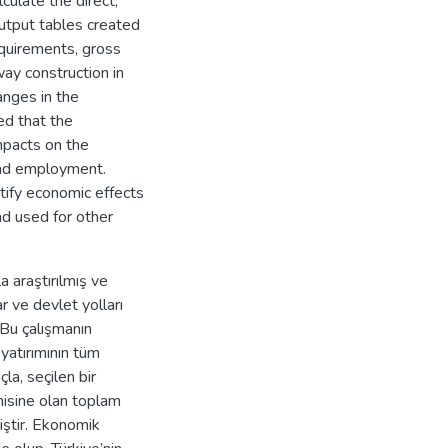
culate the direct,
output tables created
quirements, gross
ay construction in
anges in the
ed that the
mpacts on the
and employment.
tify economic effects
nd used for other
a araştırılmış ve
r ve devlet yolları
 Bu çalışmanın
 yatırımının tüm
la, seçilen bir
misine olan toplam
iştir. Ekonomik