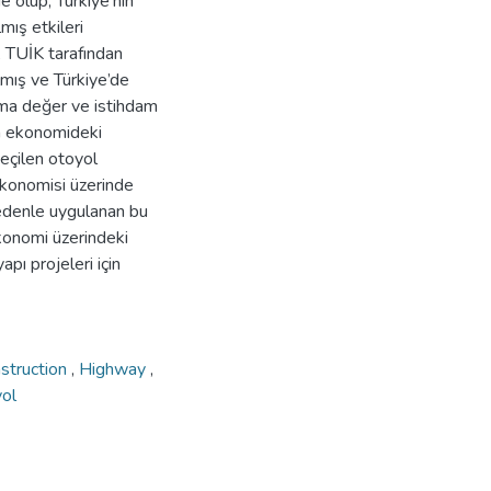
e olup, Türkiye’nin
mış etkileri
, TUİK tarafından
ılmış ve Türkiye’de
atma değer ve istihdam
in ekonomideki
seçilen otoyol
ekonomisi üzerinde
nedenle uygulanan bu
ekonomi üzerindeki
apı projeleri için
struction
,
Highway
,
ol