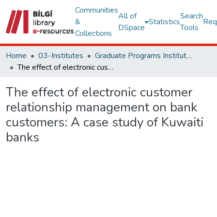
Communities
All of
Search
&
Statistics
Req
DSpace
Tools
Collections
Home
03-Institutes
Graduate Programs Institute Thesis Collection
The effect of electronic customer relationship management on bank customers: A case study of Kuwaiti banks
The effect of electronic customer
relationship management on bank
customers: A case study of Kuwaiti
banks