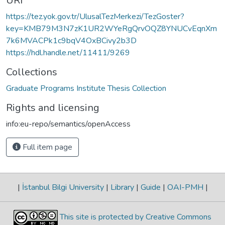
URI
https://tez.yok.gov.tr/UlusalTezMerkezi/TezGoster?
key=KMB79M3N7zK1UR2WYeRgQrvOQZ8YNUCvEqnXm
7k6MVACPk1c9bqV4OxBCivy2b3D
https://hdl.handle.net/11411/9269
Collections
Graduate Programs Institute Thesis Collection
Rights and licensing
info:eu-repo/semantics/openAccess
Full item page
|
İstanbul Bilgi University
|
Library
|
Guide
|
OAI-PMH
|
This site is protected by Creative Commons