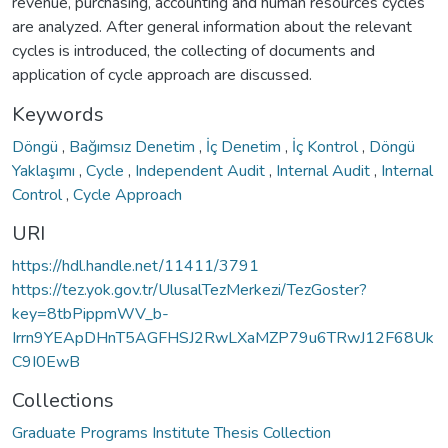
revenue, purchasing, accounting and human resources cycles
are analyzed. After general information about the relevant
cycles is introduced, the collecting of documents and
application of cycle approach are discussed.
Keywords
Döngü
,
Bağımsız Denetim
,
İç Denetim
,
İç Kontrol
,
Döngü
Yaklaşımı
,
Cycle
,
Independent Audit
,
Internal Audit
,
Internal
Control
,
Cycle Approach
URI
https://hdl.handle.net/11411/3791
https://tez.yok.gov.tr/UlusalTezMerkezi/TezGoster?
key=8tbPippmWV_b-
Irrn9YEApDHnT5AGFHSJ2RwLXaMZP79u6TRwJ12F68Uk
C9I0EwB
Collections
Graduate Programs Institute Thesis Collection