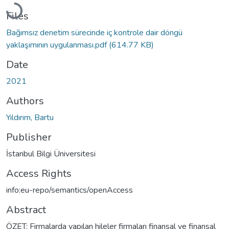
Loading...
Files
Bağımsız denetim sürecinde iç kontrole dair döngü
yaklaşımının uygulanması.pdf
(614.77 KB)
Date
2021
Authors
Yıldırım, Bartu
Publisher
İstanbul Bilgi Üniversitesi
Access Rights
info:eu-repo/semantics/openAccess
Abstract
ÖZET: Firmalarda yapılan hileler firmaları finansal ve finansal