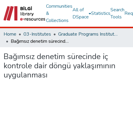
Communities
All of
Search
&
Statistics
Req
DSpace
Tools
Collections
Home
03-Institutes
Graduate Programs Institute Thesis Collection
Bağımsız denetim sürecinde iç kontrole dair döngü yaklaşımının uygulanması
Bağımsız denetim sürecinde iç
kontrole dair döngü yaklaşımının
uygulanması