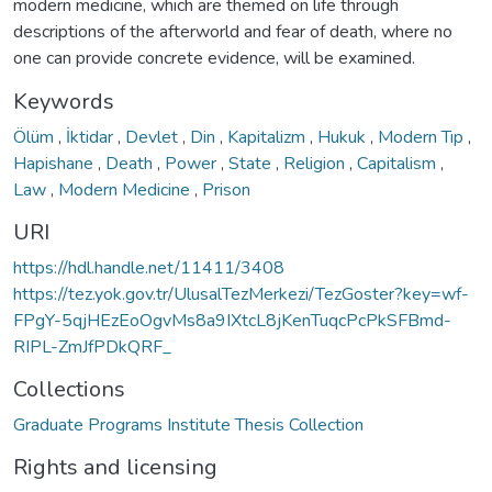
modern medicine, which are themed on life through
descriptions of the afterworld and fear of death, where no
one can provide concrete evidence, will be examined.
Keywords
Ölüm
,
İktidar
,
Devlet
,
Din
,
Kapitalizm
,
Hukuk
,
Modern Tıp
,
Hapishane
,
Death
,
Power
,
State
,
Religion
,
Capitalism
,
Law
,
Modern Medicine
,
Prison
URI
https://hdl.handle.net/11411/3408
https://tez.yok.gov.tr/UlusalTezMerkezi/TezGoster?key=wf-
FPgY-5qjHEzEoOgvMs8a9IXtcL8jKenTuqcPcPkSFBmd-
RIPL-ZmJfPDkQRF_
Collections
Graduate Programs Institute Thesis Collection
Rights and licensing