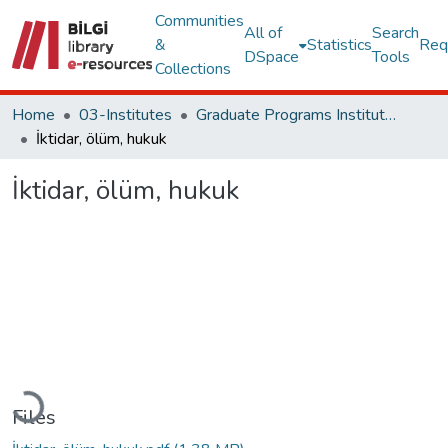
Communities
All of
Search
&
Statistics
Req
DSpace
Tools
Collections
Home
03-Institutes
Graduate Programs Institute Thesis Collection
İktidar, ölüm, hukuk
İktidar, ölüm, hukuk
Loading...
Files