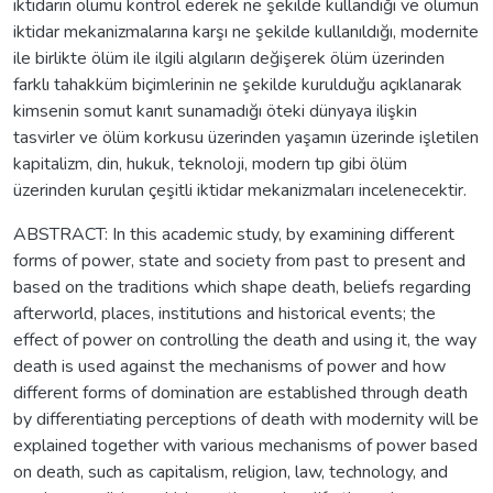
iktidarın ölümü kontrol ederek ne şekilde kullandığı ve ölümün
iktidar mekanizmalarına karşı ne şekilde kullanıldığı, modernite
ile birlikte ölüm ile ilgili algıların değişerek ölüm üzerinden
farklı tahakküm biçimlerinin ne şekilde kurulduğu açıklanarak
kimsenin somut kanıt sunamadığı öteki dünyaya ilişkin
tasvirler ve ölüm korkusu üzerinden yaşamın üzerinde işletilen
kapitalizm, din, hukuk, teknoloji, modern tıp gibi ölüm
üzerinden kurulan çeşitli iktidar mekanizmaları incelenecektir.
ABSTRACT: In this academic study, by examining different
forms of power, state and society from past to present and
based on the traditions which shape death, beliefs regarding
afterworld, places, institutions and historical events; the
effect of power on controlling the death and using it, the way
death is used against the mechanisms of power and how
different forms of domination are established through death
by differentiating perceptions of death with modernity will be
explained together with various mechanisms of power based
on death, such as capitalism, religion, law, technology, and