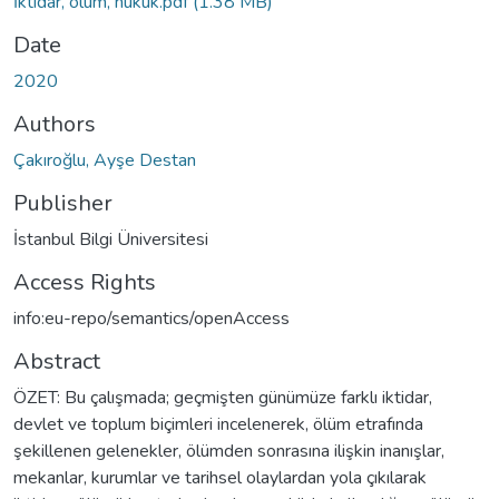
İktidar, ölüm, hukuk.pdf
(1.38 MB)
Date
2020
Authors
Çakıroğlu, Ayşe Destan
Publisher
İstanbul Bilgi Üniversitesi
Access Rights
info:eu-repo/semantics/openAccess
Abstract
ÖZET: Bu çalışmada; geçmişten günümüze farklı iktidar,
devlet ve toplum biçimleri incelenerek, ölüm etrafında
şekillenen gelenekler, ölümden sonrasına ilişkin inanışlar,
mekanlar, kurumlar ve tarihsel olaylardan yola çıkılarak