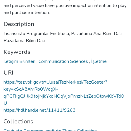
and perceived value have positive impact on intention to play
and purchase intention.
Description
Lisansüstü Programlar Enstitüsü, Pazarlama Ana Bilim Dalı,
Pazarlama Bilim Dalı
Keywords
İletişim Bilimleri
,
Communication Sciences
,
İşletme
URI
https://tez.yok.gov.tr/UlusalTezMerkezi/TezGoster?
key=kScA8XnrRb0WogX-
qPGFkgQJ_lk9tojNjkYxoNOqVjoPnnzNLzZepOtpwKbVRiO
U
https://hdl.handle.net/11411/9263
Collections
Graduate Programs Institute Thesis Collection