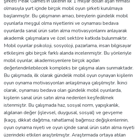
şirketi Peak Games'in ülkenin ilk 1 milyar doları aşan firması
olmasıyla yurt içinde birçok mobil oyun şirketi kurulmaya
başlanmıştır. Bu çalışmanın amacı, bireylerin gündelik mobil
oyunlarla meşgul olma niyetlerini ve oynaması bedava
oyunlarda sanal ürün satın alma motivasyonlarını anlayarak
akademik çalışmalara ve özel sektöre katkıda bulunmaktır.
Mobil oyunlar psikoloji, sosyoloji, pazarlama, insan bilgisayar
etkileşimi gibi birçok farklı alanda incelenmiştir. Bu yönleriyle
mobil oyunlar, akademisyenlere birçok açıdan
değerlendirilebilecek kompleks bir çalışma alanı sunmaktadır.
Bu çalışmada, ilk olarak gündelik mobil oyun oynayan kişilerin
oyun oynama motivasyonları anlaşılmaya çalışılmıştır. İkinci
olarak, oynaması bedava olan gündelik mobil oyunlarda,
kişilerin sanal ürün satın alma nedenleri keşfedilmek
istenmiştir. Bu çalışmada haz, sosyal norm, yapışkanlık,
algılanan değer (işlevsel, duygusal, sosyal) ve gevşeme
(kaçış, dikkat dağıtma, rahatlama) bağımsız değişkenlerinin,
oyun oynama niyeti ve oyun içinde sanal ürün satın alma niyeti
üzerindeki etkileri araştırılmıştır. Araştırmada ortaya atılan