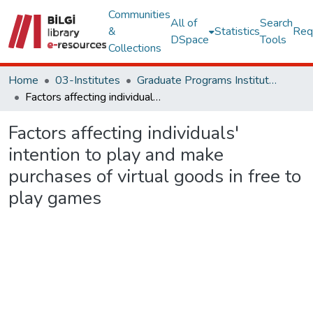
Communities
All of
Search
&
Statistics
Req
DSpace
Tools
Collections
Home
03-Institutes
Graduate Programs Institute Thesis Collection
Factors affecting individuals' intention to play and make purchases of virtual goods in free to play games
Factors affecting individuals'
intention to play and make
purchases of virtual goods in free to
play games