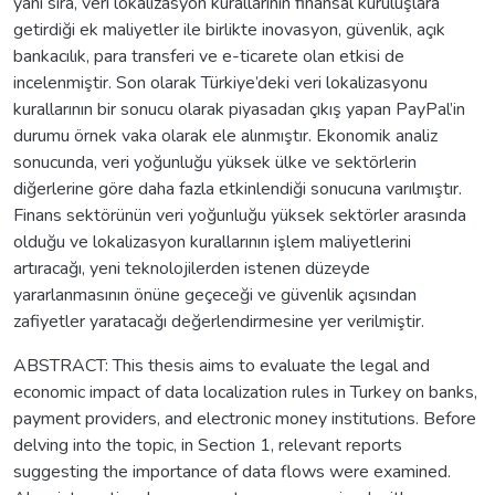
yanı sıra, veri lokalizasyon kurallarının finansal kuruluşlara
getirdiği ek maliyetler ile birlikte inovasyon, güvenlik, açık
bankacılık, para transferi ve e-ticarete olan etkisi de
incelenmiştir. Son olarak Türkiye’deki veri lokalizasyonu
kurallarının bir sonucu olarak piyasadan çıkış yapan PayPal’in
durumu örnek vaka olarak ele alınmıştır. Ekonomik analiz
sonucunda, veri yoğunluğu yüksek ülke ve sektörlerin
diğerlerine göre daha fazla etkinlendiği sonucuna varılmıştır.
Finans sektörünün veri yoğunluğu yüksek sektörler arasında
olduğu ve lokalizasyon kurallarının işlem maliyetlerini
artıracağı, yeni teknolojilerden istenen düzeyde
yararlanmasının önüne geçeceği ve güvenlik açısından
zafiyetler yaratacağı değerlendirmesine yer verilmiştir.
ABSTRACT: This thesis aims to evaluate the legal and
economic impact of data localization rules in Turkey on banks,
payment providers, and electronic money institutions. Before
delving into the topic, in Section 1, relevant reports
suggesting the importance of data flows were examined.