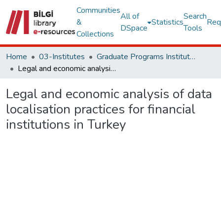
Communities
All of
Search
&
Statistics
Req
DSpace
Tools
Collections
Home
03-Institutes
Graduate Programs Institute Thesis Collection
Legal and economic analysis of data localisation practices for financial institutions in Turkey
Legal and economic analysis of data
localisation practices for financial
institutions in Turkey