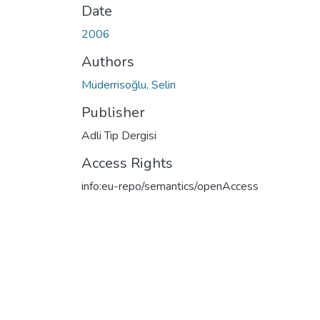
Date
2006
Authors
Müderrisoğlu, Selin
Publisher
Adli Tıp Dergisi
Access Rights
info:eu-repo/semantics/openAccess