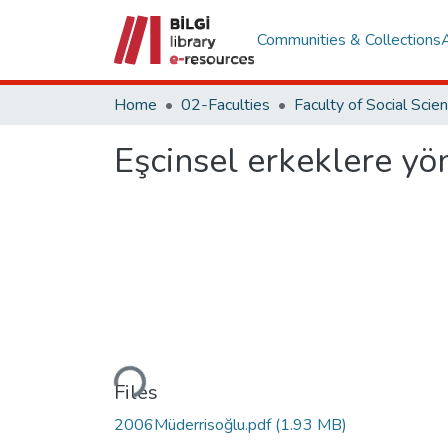
Communities & Collections
Home
02-Faculties
Eşcinsel erkeklere yön
Loading...
Files
2006Müderrisoğlu.pdf
(1.93 MB)