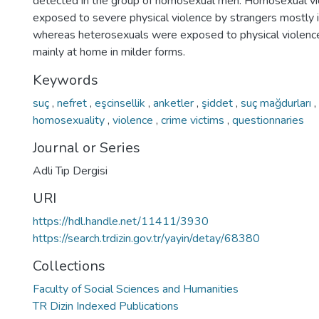
detected in the group of homosexual men. Homosexual vi
exposed to severe physical violence by strangers mostly i
whereas heterosexuals were exposed to physical violence
mainly at home in milder forms.
Keywords
suç
,
nefret
,
eşcinsellik
,
anketler
,
şiddet
,
suç mağdurları
,
homosexuality
,
violence
,
crime victims
,
questionnaries
Journal or Series
Adli Tıp Dergisi
URI
https://hdl.handle.net/11411/3930
https://search.trdizin.gov.tr/yayin/detay/68380
Collections
Faculty of Social Sciences and Humanities
TR Dizin Indexed Publications