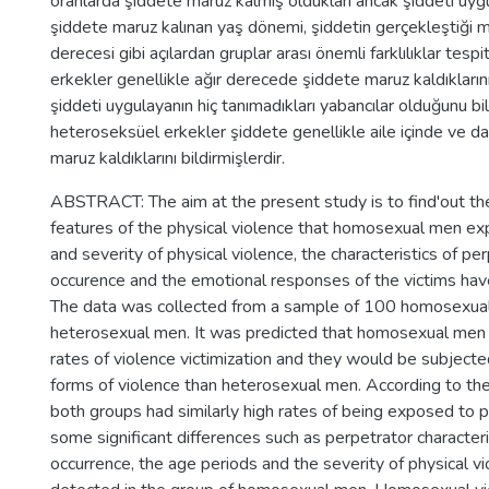
oranlarda şiddete maruz kalmış oldukları ancak şiddeti uygul
şiddete maruz kalınan yaş dönemi, şiddetin gerçekleştiği 
derecesi gibi açılardan gruplar arası önemli farklılıklar tespi
erkekler genellikle ağır derecede şiddete maruz kaldıkların
şiddeti uygulayanın hiç tanımadıkları yabancılar olduğunu bil
heteroseksüel erkekler şiddete genellikle aile içinde ve d
maruz kaldıklarını bildirmişlerdir.
ABSTRACT: The aim at the present study is to find'out th
features of the physical violence that homosexual men ex
and severity of physical violence, the characteristics of pe
occurence and the emotional responses of the victims hav
The data was collected from a sample of 100 homosexua
heterosexual men. It was predicted that homosexual men
rates of violence victimization and they would be subject
forms of violence than heterosexual men. According to the
both groups had similarly high rates of being exposed to p
some significant differences such as perpetrator characteri
occurrence, the age periods and the severity of physical 