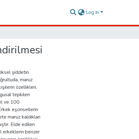
Log In
ndirilmesi
ziksel şiddetin
oğrultuda, maruz
şilerin özellikleri,
usal tepkileri
üel ve 100
rkek eşcinsellerin
te maruz kaldıkları
ştır. Elde edilen
l erkeklerin benzer