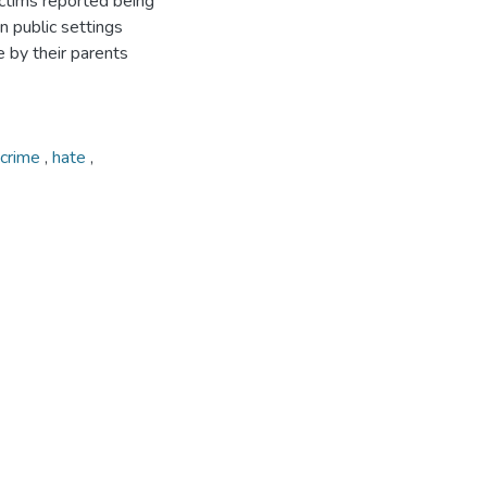
ctims reported being
n public settings
 by their parents
crime
,
hate
,