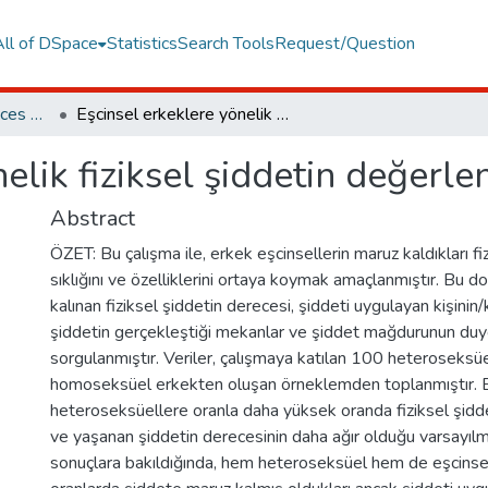
All of DSpace
Statistics
Search Tools
Request/Question
Faculty of Social Sciences and Humanities
Eşcinsel erkeklere yönelik fiziksel şiddetin değerlendirilmesi
elik fiziksel şiddetin değerle
Abstract
ÖZET: Bu çalışma ile, erkek eşcinsellerin maruz kaldıkları fi
sıklığını ve özelliklerini ortaya koymak amaçlanmıştır. Bu d
kalınan fiziksel şiddetin derecesi, şiddeti uygulayan kişinin/ki
şiddetin gerçekleştiği mekanlar ve şiddet mağdurunun duyg
sorgulanmıştır. Veriler, çalışmaya katılan 100 heteroseks
homoseksüel erkekten oluşan örneklemden toplanmıştır. E
heteroseksüellere oranla daha yüksek oranda fiziksel şidde
ve yaşanan şiddetin derecesinin daha ağır olduğu varsayılmı
sonuçlara bakıldığında, hem heteroseksüel hem de eşcinse