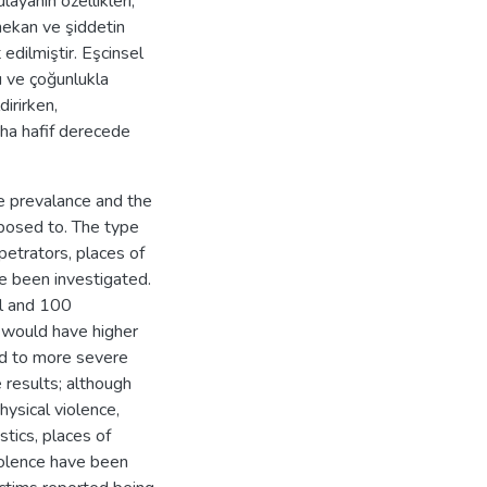
ayanın özellikleri,
mekan ve şiddetin
t edilmiştir. Eşcinsel
ı ve çoğunlukla
dirirken,
aha hafif derecede
e prevalance and the
posed to. The type
rpetrators, places of
e been investigated.
l and 100
 would have higher
ed to more severe
 results; although
hysical violence,
stics, places of
violence have been