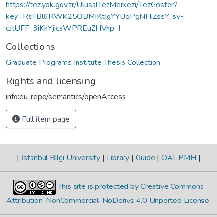
https://tez.yok.gov.tr/UlusalTezMerkezi/TezGoster?
key=RsTBl6RWK25OBMIKtIgYYUqPgNHiZssY_sy-
cJtUFF_3iKkYjicaWPREuZHVnp_I
Collections
Graduate Programs Institute Thesis Collection
Rights and licensing
info:eu-repo/semantics/openAccess
Full item page
|
İstanbul Bilgi University
|
Library
|
Guide
|
OAI-PMH
|
This site is protected by Creative Commons
Attribution-NonCommercial-NoDerivs 4.0 Unported License
.