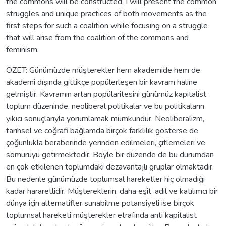
the commons will be constructed, I will present the common
struggles and unique practices of both movements as the
first steps for such a coalition while focusing on a struggle
that will arise from the coalition of the commons and
feminism.
ÖZET: Günümüzde müşterekler hem akademide hem de
akademi dışında gittikçe popülerleşen bir kavram haline
gelmiştir. Kavramın artan popülaritesini günümüz kapitalist
toplum düzeninde, neoliberal politikalar ve bu politikaların
yıkıcı sonuçlarıyla yorumlamak mümkündür. Neoliberalizm,
tarihsel ve coğrafi bağlamda birçok farklılık gösterse de
çoğunlukla beraberinde yerinden edilmeleri, çitlemeleri ve
sömürüyü getirmektedir. Böyle bir düzende de bu durumdan
en çok etkilenen toplumdaki dezavantajlı gruplar olmaktadır.
Bu nedenle günümüzde toplumsal hareketler hiç olmadığı
kadar hararetlidir. Müştereklerin, daha eşit, adil ve katılımcı bir
dünya için alternatifler sunabilme potansiyeli ise birçok
toplumsal hareketi müşterekler etrafında anti kapitalist