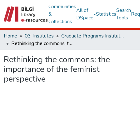
Communities
All of
Search
&
Statistics
Req
DSpace
Tools
Collections
Home
03-Institutes
Graduate Programs Institute Thesis Collection
Rethinking the commons: the importance of the feminist perspective
Rethinking the commons: the
importance of the feminist
perspective