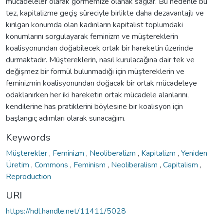
mücadeleler olarak görmemize olanak sağlar. Bu nedenle bu
tez, kapitalizme geçiş süreciyle birlikte daha dezavantajlı ve
kırılgan konumda olan kadınların kapitalist toplumdaki
konumlarını sorgulayarak feminizm ve müştereklerin
koalisyonundan doğabilecek ortak bir hareketin üzerinde
durmaktadır. Müştereklerin, nasıl kurulacağına dair tek ve
değişmez bir formül bulunmadığı için müştereklerin ve
feminizmin koalisyonundan doğacak bir ortak mücadeleye
odaklanırken her iki hareketin ortak mücadele alanlarını,
kendilerine has pratiklerini böylesine bir koalisyon için
başlangıç adımları olarak sunacağım.
Keywords
Müşterekler
,
Feminizm
,
Neoliberalizm
,
Kapitalizm
,
Yeniden
Üretim
,
Commons
,
Feminism
,
Neoliberalism
,
Capitalism
,
Reproduction
URI
https://hdl.handle.net/11411/5028