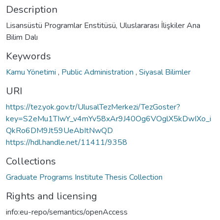
Description
Lisansüstü Programlar Enstitüsü, Uluslararası İlişkiler Ana
Bilim Dalı
Keywords
Kamu Yönetimi
,
Public Administration
,
Siyasal Bilimler
URI
https://tez.yok.gov.tr/UlusalTezMerkezi/TezGoster?
key=S2eMu1TIwY_v4mYv58xAr9J40Og6VOglX5kDwIXo_i
QkRo6DM9Jt59UeAbItNwQD
https://hdl.handle.net/11411/9358
Collections
Graduate Programs Institute Thesis Collection
Rights and licensing
info:eu-repo/semantics/openAccess