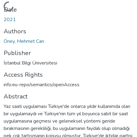
Loading...
Date
2021
Authors
Öney, Mehmet Can
Publisher
İstanbul Bilgi Üniversitesi
Access Rights
info:eu-repo/semantics/openAccess
Abstract
Yaz saati uygulaması Türkiye'de onlarca yıldır kullanımda olan
bir uygulamaydı ve Türkiye'nin tüm yıl boyunca sabit bir saat
uygulamasına geçmesi ve geleneksel yöntemi geride
bırakmasının gerekliliği, bu uygulamanın faydalı olup olmadığı
pek çok tartışmanın konusu olmuştur. Türkiye'de iktidar partisi