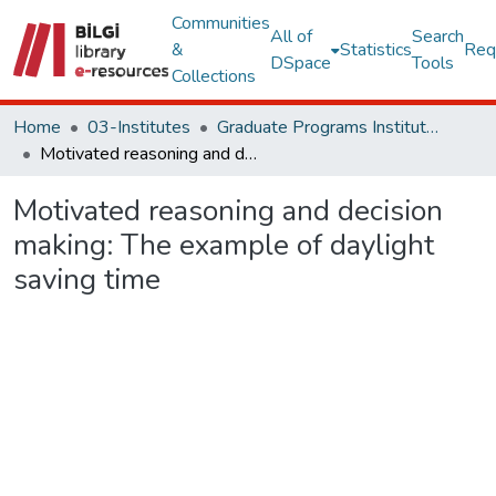
Communities
All of
Search
&
Statistics
Req
DSpace
Tools
Collections
Home
03-Institutes
Graduate Programs Institute Thesis Collection
Motivated reasoning and decision making: The example of daylight saving time
Motivated reasoning and decision
making: The example of daylight
saving time