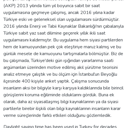
(AKP) 2013 yılında tüm yıl boyunca sabit bir saat
uygulamasına geçmeye çalışmış, ancak 2016 yılına kadar
Türkiye eski ve geleneksel olan uygulamasını sürdürmüştür.
2016 yılında Enerji ve Tabii Kaynaklar Bakanlığı'nın çabalarıyla
Türkiye sabit yaz saat dilimine geçerek yıllık ikili saat
uygulamasını kaldırmıştır. Bu uygulama hem siyasi partilerden
hem de kamuoyundan pek çok eleştiriye maruz kalmış ve bu
günlük mesele de kamuoyunu tartışmalarla bölmüştür. Biz de
bu çalışmada, Türkiye'deki gün ışığından yararlanma saati
argümanları üzerinden motive edilmiş akıl yürütme teorisini
analiz etmeye çalıştık ve bu ölçüm için İstanbul'un Beyoğlu
ilçesinde 400 kişiyle anket yaptık. Çalışma sonucunda
insanların aksi bir bilgiyle karşı karşıya kaldıklarında bile birincil
görüşlerini koruma eğiliminde olduklarını gördük. Buna ek
olarak, daha az siyasallaşmış bilgi kaynaklarının ya da siyasi
partilerle birebir ilişkili olan bilgi kaynaklarının insanların karar
verme süreçlerinde farklı etkileri olduğunu gözlemledik.
Daylight saving time has been used in Turkey for decades