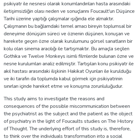
psikiyatr ile nesnesi olarak konumlandırılan hasta arasındaki
iletişimsizliğin olası neden ve sonuçlarını Foucault'un Düşünce
Tarihi üzerine yaptığı çalışmalar ışığında ele almaktır.
Çalışmanın bu bağlamdaki temel amacı bireyin toplumsal bir
deneyime dönüşüm süreci ve öznenin düşünen, konuşan ve
harekete geçen özne olarak kurulumunu görsel sanatların bir
kolu olan sinema aracılığı ile tartışmaktır. Bu amaçla seçilen
Gothika ve Twelve Monkeys isimli filmlerde bulunan özne ve
nesne kurulumları analiz edilmiştir. Tartışılan konu psikiyatr ile
akıl hastası arasındaki ilişkinin Hakikat Oyunları ile kurulduğu
ve iki tarafın da toplumda kabul görmek için psikiyatrinin
sınırları içinde hareket etme ve konuşma zorunluluğudur.
This study aims to investigate the reasons and
consequences of the possible miscommunication between
the psychiatrist as the subject and the patient as the object
of psychiatry in the light of Foucaults studies on The History
of Thought. The underlying effort of this study is, therefore,
to think over the individuals transformation into a social