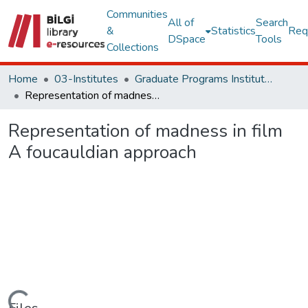
Communities
All of
Search
&
Statistics
Req
DSpace
Tools
Collections
Home
03-Institutes
Graduate Programs Institute Thesis Collection
Representation of madness in film A foucauldian approach
Representation of madness in film
A foucauldian approach