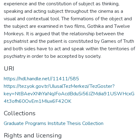
experience and the constitution of subject as thinking,
speaking and acting subject throughout the cinema as a
visual and contextual tool. The formations of the object and
the subject are examined in two films, Gothika and Twelve
Monkeys. It is argued that the relationship between the
psychiatrist and the patient is constituted by Games of Truth
and both sides have to act and speak within the territories of
psychiatry in order to be accepted by society.
URI
https://hdl.handle.net//11411/585
https://tez.yok.gov.tr/UlusalTezMerkezi/TezGoster?
key=NtBAevXNhYaNqJFoAcdBduSi56JZMdia91USWHcxG
4t3ofh60OvEm1MIux6F42OK
Collections
Graduate Programs Institute Thesis Collection
Rights and licensing