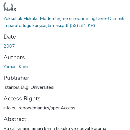
Loading...
Files
Yoksulluk Hukuku Modernleşme sürecinde İngiltere-Osmanlı
İmparatorluğu karşılaştırması.pdf
(598.81 KB)
Date
2007
Authors
Yaman, Kadir
Publisher
İstanbul Bilgi Üniversitesi
Access Rights
info:eu-repo/semantics/openAccess
Abstract
Bu çalışmanın amacı kamu hukuku ve sosyal koruma