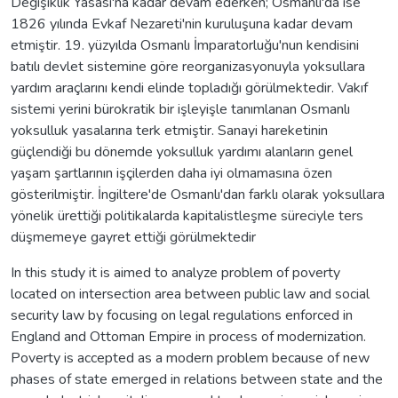
Değişiklik Yasası'na kadar devam ederken; Osmanlı'da ise
1826 yılında Evkaf Nezareti'nin kuruluşuna kadar devam
etmiştir. 19. yüzyılda Osmanlı İmparatorluğu'nun kendisini
batılı devlet sistemine göre reorganizasyonuyla yoksullara
yardım araçlarını kendi elinde topladığı görülmektedir. Vakıf
sistemi yerini bürokratik bir işleyişle tanımlanan Osmanlı
yoksulluk yasalarına terk etmiştir. Sanayi hareketinin
güçlendiği bu dönemde yoksulluk yardımı alanların genel
yaşam şartlarının işçilerden daha iyi olmamasına özen
gösterilmiştir. İngiltere'de Osmanlı'dan farklı olarak yoksullara
yönelik ürettiği politikalarda kapitalistleşme süreciyle ters
düşmemeye gayret ettiği görülmektedir
In this study it is aimed to analyze problem of poverty
located on intersection area between public law and social
security law by focusing on legal regulations enforced in
England and Ottoman Empire in process of modernization.
Poverty is accepted as a modern problem because of new
phases of state emerged in relations between state and the