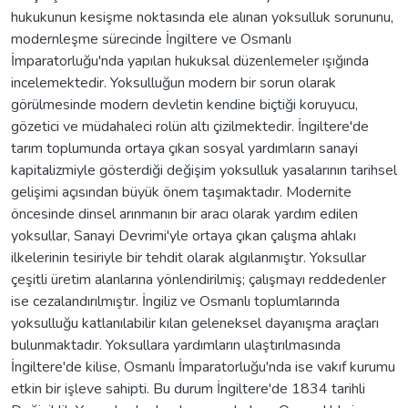
hukukunun kesişme noktasında ele alınan yoksulluk sorununu,
modernleşme sürecinde İngiltere ve Osmanlı
İmparatorluğu'nda yapılan hukuksal düzenlemeler ışığında
incelemektedir. Yoksulluğun modern bir sorun olarak
görülmesinde modern devletin kendine biçtiği koruyucu,
gözetici ve müdahaleci rolün altı çizilmektedir. İngiltere'de
tarım toplumunda ortaya çıkan sosyal yardımların sanayi
kapitalizmiyle gösterdiği değişim yoksulluk yasalarının tarihsel
gelişimi açısından büyük önem taşımaktadır. Modernite
öncesinde dinsel arınmanın bir aracı olarak yardım edilen
yoksullar, Sanayi Devrimi'yle ortaya çıkan çalışma ahlakı
ilkelerinin tesiriyle bir tehdit olarak algılanmıştır. Yoksullar
çeşitli üretim alanlarına yönlendirilmiş; çalışmayı reddedenler
ise cezalandırılmıştır. İngiliz ve Osmanlı toplumlarında
yoksulluğu katlanılabilir kılan geleneksel dayanışma araçları
bulunmaktadır. Yoksullara yardımların ulaştırılmasında
İngiltere'de kilise, Osmanlı İmparatorluğu'nda ise vakıf kurumu
etkin bir işleve sahipti. Bu durum İngiltere'de 1834 tarihli