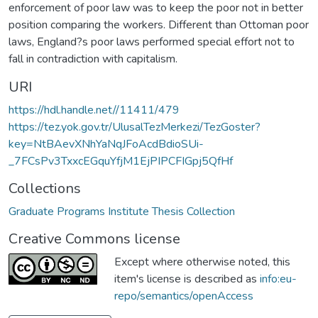
enforcement of poor law was to keep the poor not in better
position comparing the workers. Different than Ottoman poor
laws, England?s poor laws performed special effort not to
fall in contradiction with capitalism.
URI
https://hdl.handle.net//11411/479
https://tez.yok.gov.tr/UlusalTezMerkezi/TezGoster?
key=NtBAevXNhYaNqJFoAcdBdioSUi-
_7FCsPv3TxxcEGquYfjM1EjPIPCFIGpj5QfHf
Collections
Graduate Programs Institute Thesis Collection
Creative Commons license
Except where otherwise noted, this
item's license is described as
info:eu-
repo/semantics/openAccess