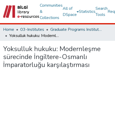
Communities
All of
Search
&
Statistics
Req
DSpace
Tools
Collections
Home
03-Institutes
Graduate Programs Institute Thesis Collection
Yoksulluk hukuku: Modernleşme sürecinde İngiltere-Osmanlı İmparatorluğu karşılaştırması
Yoksulluk hukuku: Modernleşme
sürecinde İngiltere-Osmanlı
İmparatorluğu karşılaştırması