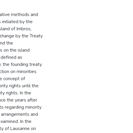
trative methods and
 initiated by the
sland of Imbros,
change by the Treaty
and the
s on the island
 defined as
 the founding treaty
ction on minorities
he concept of
ity rights until the
y rights. In the
nce the years after
s regarding minority
ese arrangements and
examined. In the
eaty of Lausanne on