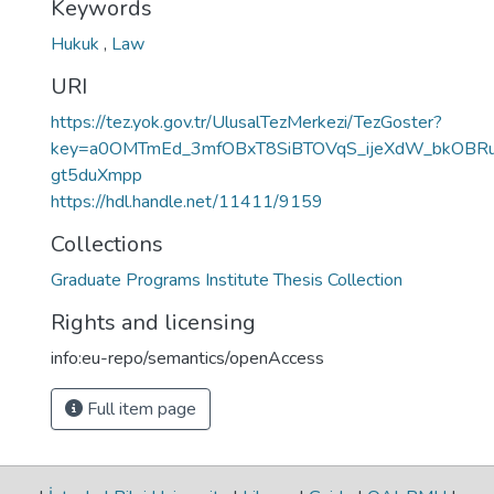
Keywords
Hukuk
,
Law
URI
https://tez.yok.gov.tr/UlusalTezMerkezi/TezGoster?
key=a0OMTmEd_3mfOBxT8SiBTOVqS_ijeXdW_bkOBRu
gt5duXmpp
https://hdl.handle.net/11411/9159
Collections
Graduate Programs Institute Thesis Collection
Rights and licensing
info:eu-repo/semantics/openAccess
Full item page