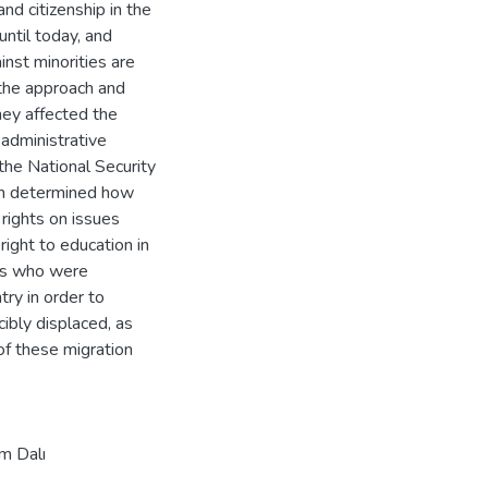
and citizenship in the
until today, and
inst minorities are
, the approach and
hey affected the
 administrative
the National Security
een determined how
 rights on issues
 right to education in
rks who were
try in order to
ibly displaced, as
of these migration
im Dalı