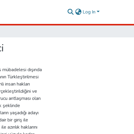
Log In
i
s mübadelesi dışında
ın Türkleştirilmesi
li insan hakları
çekleştirildiğini ve
urucu antlaşması olan
k şeklinde
arın yaşadığı adayı
r bir giriş ile
le azınlık haklarını