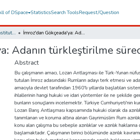
All of DSpace
Statistics
Search Tools
Request/Question
Graduate Programs Institute Thesis Collection
İmroz'dan Gökçeada'ya: Adanın türkleştirilme süreci
: Adanın türkleştirilme sürec
Abstract
Bu çalışmanın amacı, Lozan Antlaşması ile Türk-Yunan nüfu
tutulan İmroz adasındaki Rumların adayı terk etmesi ve adan
amacıyla devlet tarafından 1960'lı yıllarda başlatılan sistem
ihlallerinin hangi hukuki ve idari yöntemler ile ne şekilde ger
bunların sonuçlarını incelemektir. Türkiye Cumhuriyeti'nin k
Lozan Barış Antlaşması kapsamında hukuki olarak da azınlı
tanımlanan ve koruma altına alınan Gayrimüslim Rum azınlıkl
konu alan çalışma bu sebeple azınlıklar ve azınlık haklarına dai
başlamaktadır. Çalışmanın birinci bölümünde azınlık kavramı i