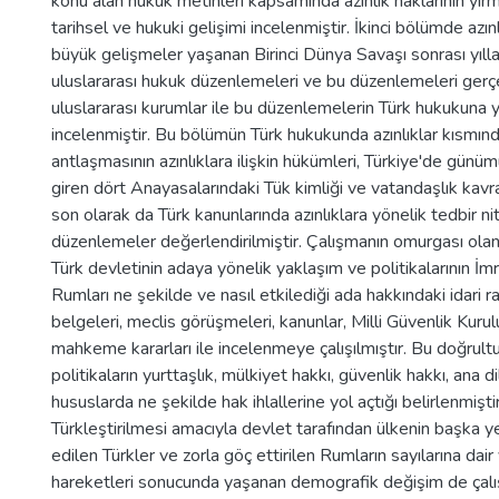
konu alan hukuk metinleri kapsamında azınlık haklarının yirm
tarihsel ve hukuki gelişimi incelenmiştir. İkinci bölümde azınlı
büyük gelişmeler yaşanan Birinci Dünya Savaşı sonrası yıll
uluslararası hukuk düzenlemeleri ve bu düzenlemeleri gerç
uluslararası kurumlar ile bu düzenlemelerin Türk hukukuna 
incelenmiştir. Bu bölümün Türk hukukunda azınlıklar kısmın
antlaşmasının azınlıklara ilişkin hükümleri, Türkiye'de günü
giren dört Anayasalarındaki Tük kimliği ve vatandaşlık kav
son olarak da Türk kanunlarında azınlıklara yönelik tedbir ni
düzenlemeler değerlendirilmiştir. Çalışmanın omurgası ola
Türk devletinin adaya yönelik yaklaşım ve politikalarının İ
Rumları ne şekilde ve nasıl etkilediği ada hakkındaki idari ra
belgeleri, meclis görüşmeleri, kanunlar, Milli Güvenlik Kuru
mahkeme kararları ile incelenmeye çalışılmıştır. Bu doğrul
politikaların yurttaşlık, mülkiyet hakkı, güvenlik hakkı, ana d
hususlarda ne şekilde hak ihlallerine yol açtığı belirlenmişti
Türkleştirilmesi amacıyla devlet tarafından ülkenin başka y
edilen Türkler ve zorla göç ettirilen Rumların sayılarına dair 
hareketleri sonucunda yaşanan demografik değişim de çal