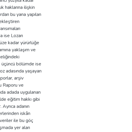
inci yüzyıla kadar
k haklarına ilişkin
ardan bu yana yapılan
ekleştiren
yansımaları
da ise Lozan
müze kadar yürürlüğe
ramına yaklaşım ve
teliğindeki
n üçüncü bölümde ise
mroz adasında yaşayan
porlar, arşiv
lu Raporu ve
tuda adada uygulanan
ilde eğitim hakkı gibi
r. Ayrıca adanın
erlerinden iskân
veriler ile bu göç
ışmada yer alan