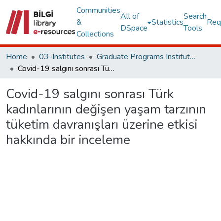
Communities
All of
Search
&
Statistics
Req
DSpace
Tools
Collections
Home
03-Institutes
Graduate Programs Institute Thesis Collection
Covid-19 salgını sonrası Türk kadınlarının değişen yaşam tarzının tüketim davranışları üzerine etkisi hakkında bir inceleme
Covid-19 salgını sonrası Türk
kadınlarının değişen yaşam tarzının
tüketim davranışları üzerine etkisi
hakkında bir inceleme