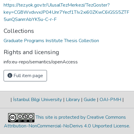
https://tez.yok.gov.tr/UlusalTezMerkezi/TezGoster?
key=CG8WvdvvxJP04Unr7Yecf1TIv2xi60ZKwC6iGSS5ZTF
5unQSanrrAbYK5u-C-r-F
Collections
Graduate Programs Institute Thesis Collection
Rights and licensing
info:eu-repo/semantics/openAccess
Full item page
|
İstanbul Bilgi University
|
Library
|
Guide
|
OAI-PMH
|
This site is protected by Creative Commons
Attribution-NonCommercial-NoDerivs 4.0 Unported License
.