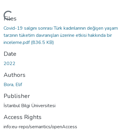
Loading...
Files
Covid-19 salgını sonrası Türk kadınlarının değişen yaşam
tarzının tüketim davranışları üzerine etkisi hakkında bir
inceleme.pdf
(836.5 KB)
Date
2022
Authors
Bora, Elif
Publisher
İstanbul Bilgi Üniversitesi
Access Rights
info:eu-repo/semantics/openAccess