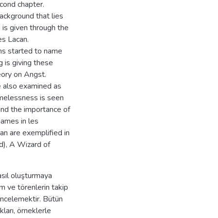
econd chapter.
ackground that lies
is given through the
es Lacan.
s started to name
is giving these
eory on Angst.
e also examined as
amelessness is seen
and the importance of
names in les
n are exemplified in
d), A Wizard of
nasıl oluşturmaya
em ve törenlerin takip
i incelemektir. Bütün
kları, örneklerle