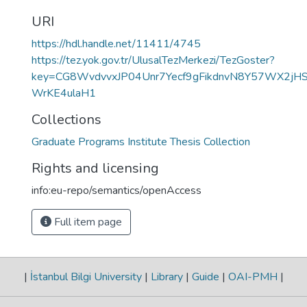
URI
https://hdl.handle.net/11411/4745
https://tez.yok.gov.tr/UlusalTezMerkezi/TezGoster?
key=CG8WvdvvxJP04Unr7Yecf9gFikdnvN8Y57WX2jH
WrKE4ulaH1
Collections
Graduate Programs Institute Thesis Collection
Rights and licensing
info:eu-repo/semantics/openAccess
Full item page
|
İstanbul Bilgi University
|
Library
|
Guide
|
OAI-PMH
|