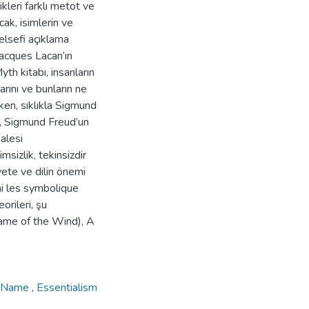
ikleri farklı metot ve
cak, isimlerin ve
elsefi açıklama
acques Lacan’ın
th kitabı, insanların
arını ve bunların ne
en, sıklıkla Sigmund
e, Sigmund Freud’un
alesi
imsizlik, tekinsizdir
yete ve dilin önemi
ini les symbolique
rileri, şu
Name of the Wind), A
Name
,
Essentialism