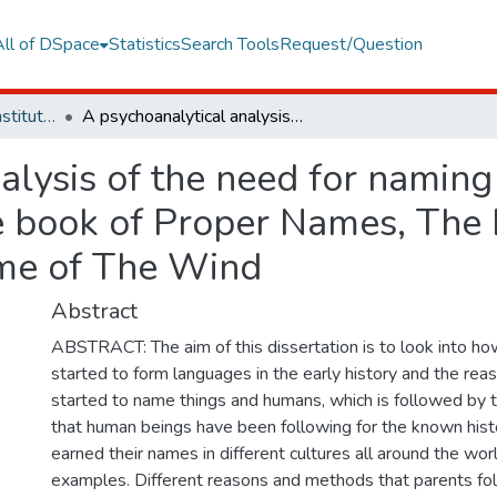
All of DSpace
Statistics
Search Tools
Request/Question
Graduate Programs Institute Thesis Collection
A psychoanalytical analysis of the need for naming and the importance of names through The book of Proper Names, The Handmaid's Tale, The Earthsea and The Name of The Wind
alysis of the need for namin
 book of Proper Names, The 
me of The Wind
Abstract
ABSTRACT: The aim of this dissertation is to look into h
started to form languages in the early history and the rea
started to name things and humans, which is followed by t
that human beings have been following for the known his
earned their names in different cultures all around the worl
examples. Different reasons and methods that parents f