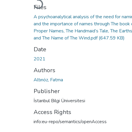
Loading...
Files
A psychoanalytical analysis of the need for nam
and the importance of names through The book 
Proper Names, The Handmaid’s Tale, The Earth
and The Name of The Wind.pdf
(647.59 KB)
Date
2021
Authors
Altınöz, Fatma
Publisher
İstanbul Bilgi Üniversitesi
Access Rights
info:eu-repo/semantics/openAccess