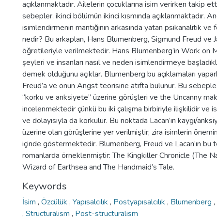
açıklanmaktadır. Ailelerin çocuklarına isim verirken takip ett
sebepler, ikinci bölümün ikinci kısmında açıklanmaktadır. An
isimlendirmenin mantığının arkasında yatan psikanalitik ve f
nedir? Bu arkaplan, Hans Blumenberg, Sigmund Freud ve J
öğretileriyle verilmektedir. Hans Blumenberg’in Work on My
şeyleri ve insanları nasıl ve neden isimlendirmeye başladıkl
demek olduğunu açıklar. Blumenberg bu açıklamaları yapark
Freud’a ve onun Angst teorisine atıfta bulunur. Bu sebepl
“korku ve anksiyete” üzerine görüşleri ve the Uncanny mak
incelenmektedir çünkü bu iki çalışma birbiriyle ilişkilidir ve is
ve dolayısıyla da korkulur. Bu noktada Lacan’ın kaygı/anksi
üzerine olan görüşlerine yer verilmiştir; zira isimlerin önem
içinde göstermektedir. Blumenberg, Freud ve Lacan’ın bu teo
romanlarda örneklenmiştir: The Kingkiller Chronicle (The 
Wizard of Earthsea and The Handmaid’s Tale.
Keywords
İsim
,
Özcülük
,
Yapısalcılık
,
Postyapısalcılık
,
Blumenberg
,
,
Structuralism
,
Post-structuralism