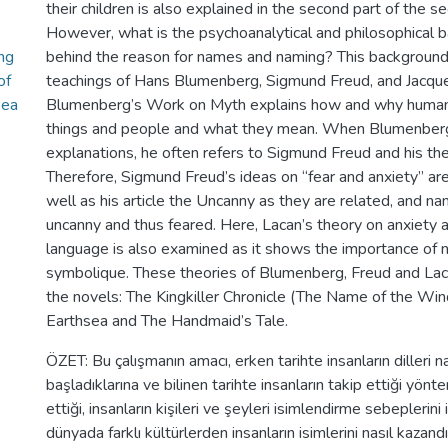
their children is also explained in the second part of the s
However, what is the psychoanalytical and philosophical b
ing
behind the reason for names and naming? This background 
of
teachings of Hans Blumenberg, Sigmund Freud, and Jacqu
sea
Blumenberg’s Work on Myth explains how and why human
things and people and what they mean. When Blumenberg 
explanations, he often refers to Sigmund Freud and his th
Therefore, Sigmund Freud’s ideas on “fear and anxiety” ar
well as his article the Uncanny as they are related, and n
uncanny and thus feared. Here, Lacan’s theory on anxiety 
language is also examined as it shows the importance of 
symbolique. These theories of Blumenberg, Freud and Laca
the novels: The Kingkiller Chronicle (The Name of the Win
Earthsea and The Handmaid’s Tale.
ÖZET: Bu çalışmanın amacı, erken tarihte insanların dilleri 
başladıklarına ve bilinen tarihte insanların takip ettiği yönt
ettiği, insanların kişileri ve şeyleri isimlendirme sebeplerin
dünyada farklı kültürlerden insanların isimlerini nasıl kazandı