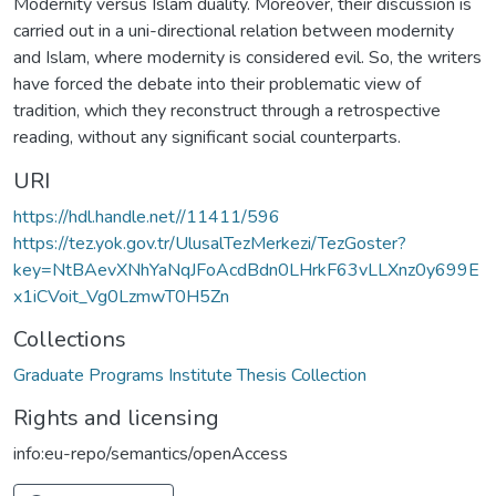
Modernity versus Islam duality. Moreover, their discussion is
carried out in a uni-directional relation between modernity
and Islam, where modernity is considered evil. So, the writers
have forced the debate into their problematic view of
tradition, which they reconstruct through a retrospective
reading, without any significant social counterparts.
URI
https://hdl.handle.net//11411/596
https://tez.yok.gov.tr/UlusalTezMerkezi/TezGoster?
key=NtBAevXNhYaNqJFoAcdBdn0LHrkF63vLLXnz0y699E
x1iCVoit_Vg0LzmwT0H5Zn
Collections
Graduate Programs Institute Thesis Collection
Rights and licensing
info:eu-repo/semantics/openAccess