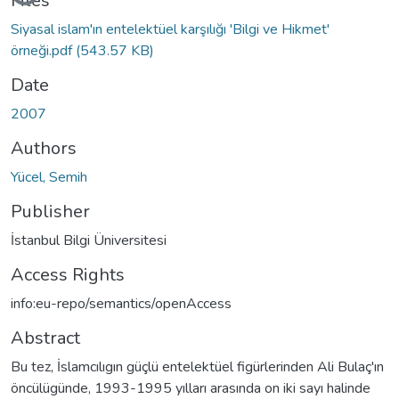
Loading...
Files
Siyasal islam'ın entelektüel karşılığı 'Bilgi ve Hikmet'
örneği.pdf
(543.57 KB)
Date
2007
Authors
Yücel, Semih
Publisher
İstanbul Bilgi Üniversitesi
Access Rights
info:eu-repo/semantics/openAccess
Abstract
Bu tez, İslamcılıgın güçlü entelektüel figürlerinden Ali Bulaç'ın
öncülügünde, 1993-1995 yılları arasında on iki sayı halinde