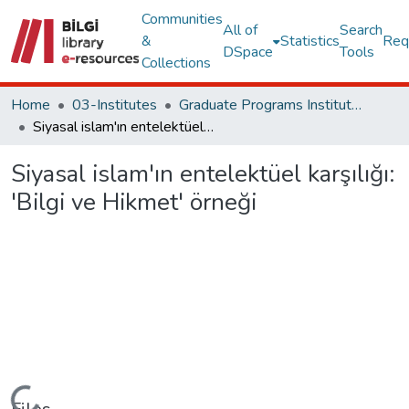
Communities
All of
Search
&
Statistics
Req
DSpace
Tools
Collections
Home
03-Institutes
Graduate Programs Institute Thesis Collection
Siyasal islam'ın entelektüel karşılığı: 'Bilgi ve Hikmet' örneği
Siyasal islam'ın entelektüel karşılığı:
'Bilgi ve Hikmet' örneği