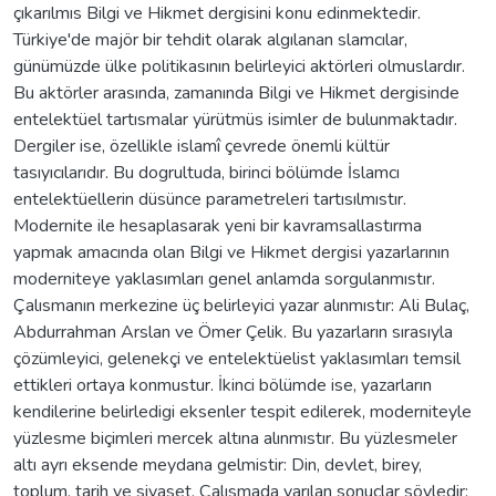
çıkarılmıs Bilgi ve Hikmet dergisini konu edinmektedir.
Türkiye'de majör bir tehdit olarak algılanan slamcılar,
günümüzde ülke politikasının belirleyici aktörleri olmuslardır.
Bu aktörler arasında, zamanında Bilgi ve Hikmet dergisinde
entelektüel tartısmalar yürütmüs isimler de bulunmaktadır.
Dergiler ise, özellikle islamî çevrede önemli kültür
tasıyıcılarıdır. Bu dogrultuda, birinci bölümde İslamcı
entelektüellerin düsünce parametreleri tartısılmıstır.
Modernite ile hesaplasarak yeni bir kavramsallastırma
yapmak amacında olan Bilgi ve Hikmet dergisi yazarlarının
moderniteye yaklasımları genel anlamda sorgulanmıstır.
Çalısmanın merkezine üç belirleyici yazar alınmıstır: Ali Bulaç,
Abdurrahman Arslan ve Ömer Çelik. Bu yazarların sırasıyla
çözümleyici, gelenekçi ve entelektüelist yaklasımları temsil
ettikleri ortaya konmustur. İkinci bölümde ise, yazarların
kendilerine belirledigi eksenler tespit edilerek, moderniteyle
yüzlesme biçimleri mercek altına alınmıstır. Bu yüzlesmeler
altı ayrı eksende meydana gelmistir: Din, devlet, birey,
toplum, tarih ve siyaset. Çalısmada varılan sonuçlar söyledir: