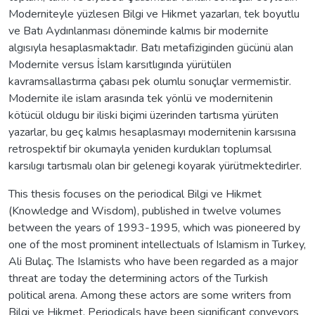
Moderniteyle yüzlesen Bilgi ve Hikmet yazarları, tek boyutlu
ve Batı Aydınlanması döneminde kalmıs bir modernite
algısıyla hesaplasmaktadır. Batı metafiziginden gücünü alan
Modernite versus İslam karsıtlıgında yürütülen
kavramsallastırma çabası pek olumlu sonuçlar vermemistir.
Modernite ile islam arasında tek yönlü ve modernitenin
kötücül oldugu bir iliski biçimi üzerinden tartısma yürüten
yazarlar, bu geç kalmıs hesaplasmayı modernitenin karsısına
retrospektif bir okumayla yeniden kurdukları toplumsal
karsılıgı tartısmalı olan bir gelenegi koyarak yürütmektedirler.
This thesis focuses on the periodical Bilgi ve Hikmet
(Knowledge and Wisdom), published in twelve volumes
between the years of 1993-1995, which was pioneered by
one of the most prominent intellectuals of Islamism in Turkey,
Ali Bulaç. The Islamists who have been regarded as a major
threat are today the determining actors of the Turkish
political arena. Among these actors are some writers from
Bilgi ve Hikmet. Periodicals have been significant conveyors