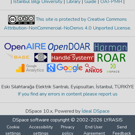
|
İstanbul Bilgi University
|
Library
|
Guide
|
OAI-PMH
|
This site is protected by Creative Commons
Attribution-NonCommercial-NoDerivs 4.0 Unported License
.
Eski Silahtarağa Elektrik Santralı, Eyüpsultan, İstanbul, TÜRKİYE
If you find any errors in content please report us
DSpace 10.x, Powered by
İdeal DSpace
DSpace software
copyright © 2002-2026
LYRASIS
Cookie
Accessibility
Privacy
End User
Send
settings
settings
policy
Agreement
Feedback