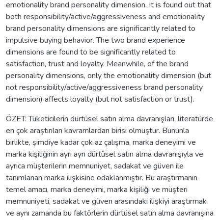
emotionality brand personality dimension. It is found out that
both responsibility/active/aggressiveness and emotionality
brand personality dimensions are significantly related to
impulsive buying behavior. The two brand experience
dimensions are found to be significantly related to
satisfaction, trust and loyalty. Meanwhile, of the brand
personality dimensions, only the emotionality dimension (but
not responsibility/active/aggressiveness brand personality
dimension) affects loyalty (but not satisfaction or trust).
ÖZET: Tüketicilerin dürtüsel satın alma davranışları, literatürde
en çok araştırılan kavramlardan birisi olmuştur. Bununla
birlikte, şimdiye kadar çok az çalışma, marka deneyimi ve
marka kişiliğinin ayrı ayrı dürtüsel satın alma davranışıyla ve
ayrıca müşterilerin memnuniyet, sadakat ve güven ile
tanımlanan marka ilişkisine odaklanmıştır. Bu araştırmanın
temel amacı, marka deneyimi, marka kişiliği ve müşteri
memnuniyeti, sadakat ve güven arasındaki ilişkiyi araştırmak
ve aynı zamanda bu faktörlerin dürtüsel satın alma davranışına