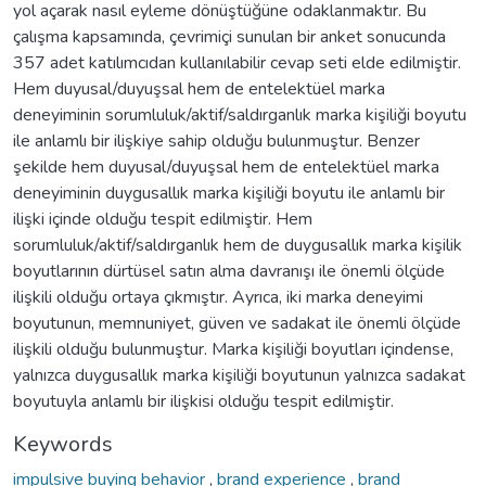
yol açarak nasıl eyleme dönüştüğüne odaklanmaktır. Bu
çalışma kapsamında, çevrimiçi sunulan bir anket sonucunda
357 adet katılımcıdan kullanılabilir cevap seti elde edilmiştir.
Hem duyusal/duyuşsal hem de entelektüel marka
deneyiminin sorumluluk/aktif/saldırganlık marka kişiliği boyutu
ile anlamlı bir ilişkiye sahip olduğu bulunmuştur. Benzer
şekilde hem duyusal/duyuşsal hem de entelektüel marka
deneyiminin duygusallık marka kişiliği boyutu ile anlamlı bir
ilişki içinde olduğu tespit edilmiştir. Hem
sorumluluk/aktif/saldırganlık hem de duygusallık marka kişilik
boyutlarının dürtüsel satın alma davranışı ile önemli ölçüde
ilişkili olduğu ortaya çıkmıştır. Ayrıca, iki marka deneyimi
boyutunun, memnuniyet, güven ve sadakat ile önemli ölçüde
ilişkili olduğu bulunmuştur. Marka kişiliği boyutları içindense,
yalnızca duygusallık marka kişiliği boyutunun yalnızca sadakat
boyutuyla anlamlı bir ilişkisi olduğu tespit edilmiştir.
Keywords
impulsive buying behavior
,
brand experience
,
brand