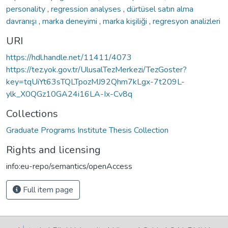
personality
,
regression analyses
,
dürtüsel satın alma
davranışı
,
marka deneyimi
,
marka kişiliği
,
regresyon analizleri
URI
https://hdl.handle.net/11411/4073
https://tez.yok.gov.tr/UlusalTezMerkezi/TezGoster?
key=tqUiYt63sTQLTpozMJ92Qhm7kLgx-7t209L-
ylk_X0QGz10GA24i16LA-Ix-Cv8q
Collections
Graduate Programs Institute Thesis Collection
Rights and licensing
info:eu-repo/semantics/openAccess
Full item page