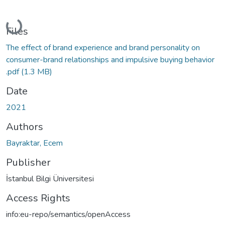
Loading...
Files
The effect of brand experience and brand personality on
consumer-brand relationships and impulsive buying behavior
.pdf
(1.3 MB)
Date
2021
Authors
Bayraktar, Ecem
Publisher
İstanbul Bilgi Üniversitesi
Access Rights
info:eu-repo/semantics/openAccess