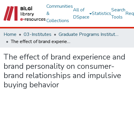
Communities
All of
Search
&
Statistics
Req
DSpace
Tools
Collections
Home
03-Institutes
Graduate Programs Institute Thesis Collection
The effect of brand experience and brand personality on consumer-brand relationships and impulsive buying behavior
The effect of brand experience and
brand personality on consumer-
brand relationships and impulsive
buying behavior