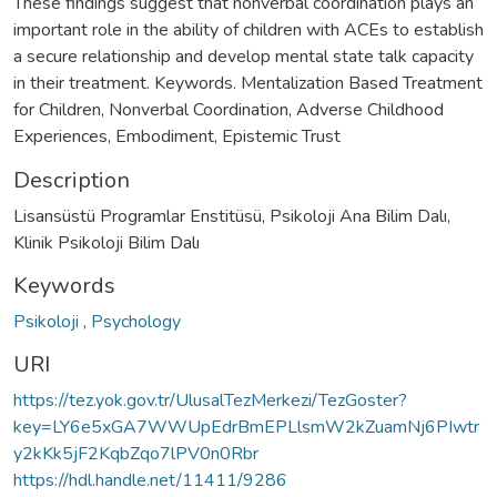
These findings suggest that nonverbal coordination plays an
important role in the ability of children with ACEs to establish
a secure relationship and develop mental state talk capacity
in their treatment. Keywords. Mentalization Based Treatment
for Children, Nonverbal Coordination, Adverse Childhood
Experiences, Embodiment, Epistemic Trust
Description
Lisansüstü Programlar Enstitüsü, Psikoloji Ana Bilim Dalı,
Klinik Psikoloji Bilim Dalı
Keywords
Psikoloji
,
Psychology
URI
https://tez.yok.gov.tr/UlusalTezMerkezi/TezGoster?
key=LY6e5xGA7WWUpEdrBmEPLlsmW2kZuamNj6PIwtr
y2kKk5jF2KqbZqo7lPV0n0Rbr
https://hdl.handle.net/11411/9286