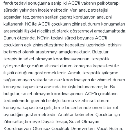
farklı tedavi sonuçlarına sahip iki ACE'li vakanın psikoterapi
sürecini yakından incelemektedir. Veri analiz stratejisi
açısından tez, zaman serileri çapraz korelasyon analizini
kullanarak NC ile ACE'li çocukların zihinsel durum konuşmaları
arasındaki ilişkiyi niceliksel olarak göstermeyi amaçlamaktadır.
Bunun ötesinde, NC'nin tedavi süreci boyunca ACE'li
çocukların açık zihinselleştirme kapasitesi üzerindeki etkisini
betimsel olarak araştırmayı amaçlamaktadır. Bulgular,
terapistin sözel olmayan koordinasyonunun, terapötik
iyileşme ile çocuğun zihinsel durum konuşma kapasitesi ile
ilişkili olduğunu göstermektedir. Ancak, terapötik iyileşme
sağlanamayan vakada sözsüz koordinasyon ile zihinsel durum
konuşma kapasitesi arasında bir ilişki bulunamamıştır. Bu
bulgular, sözel olmayan koordinasyonun, ACE'li çocukların
tedavilerinde güvenli bir ilişki kurma ve zihinsel durum
konuşma kapasitesi geliştirme becerilerinde önemli bir rol
oynadığını göstermektedir. Anahtar kelimeler. Çocuklar için
Zihinselleştirmeye Dayalı Terapi, Sözel Olmayan
Koordinasyon, Olumsuz Çocukluk Deneyimleri, Vücut Bulma,