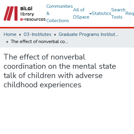
Communities
All of
Search
&
Statistics
Req
DSpace
Tools
Collections
Home
03-Institutes
Graduate Programs Institute Thesis Collection
The effect of nonverbal coordination on the mental state talk of children with adverse childhood experiences
The effect of nonverbal
coordination on the mental state
talk of children with adverse
childhood experiences