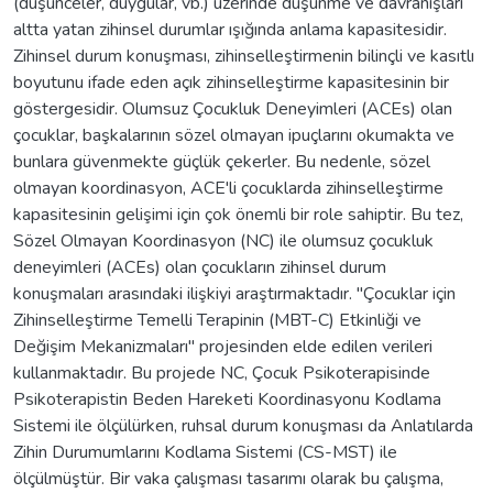
(düşünceler, duygular, vb.) üzerinde düşünme ve davranışları
altta yatan zihinsel durumlar ışığında anlama kapasitesidir.
Zihinsel durum konuşması, zihinselleştirmenin bilinçli ve kasıtlı
boyutunu ifade eden açık zihinselleştirme kapasitesinin bir
göstergesidir. Olumsuz Çocukluk Deneyimleri (ACEs) olan
çocuklar, başkalarının sözel olmayan ipuçlarını okumakta ve
bunlara güvenmekte güçlük çekerler. Bu nedenle, sözel
olmayan koordinasyon, ACE'li çocuklarda zihinselleştirme
kapasitesinin gelişimi için çok önemli bir role sahiptir. Bu tez,
Sözel Olmayan Koordinasyon (NC) ile olumsuz çocukluk
deneyimleri (ACEs) olan çocukların zihinsel durum
konuşmaları arasındaki ilişkiyi araştırmaktadır. "Çocuklar için
Zihinselleştirme Temelli Terapinin (MBT-C) Etkinliği ve
Değişim Mekanizmaları" projesinden elde edilen verileri
kullanmaktadır. Bu projede NC, Çocuk Psikoterapisinde
Psikoterapistin Beden Hareketi Koordinasyonu Kodlama
Sistemi ile ölçülürken, ruhsal durum konuşması da Anlatılarda
Zihin Durumumlarını Kodlama Sistemi (CS-MST) ile
ölçülmüştür. Bir vaka çalışması tasarımı olarak bu çalışma,