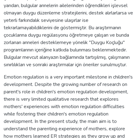
yandan, bulgular annelerin ailelerinden öğrendikleri işlevsel
olmayan duygu düzenleme stratejilerini, destek alırlarlarsa ve
yeterli farkındalık seviyesine ulaşırlar ise
tekrarlamayabildiklerini de göstermiştir. Bu araştırmanın
çocuklarına duygu regülasyonu öğretmeye çalışan ve bunda
zorlanan anneleri desteklemeye yönelik "Duygu Koçluğu"
programlarının içeriğine katkıda bulunması beklenmektedir.
Bulgular mevcut alanyazın bağlamında tartışılmış, çalışmanın
sınırlılıkları ve sonraki araştırmalar için öneriler sunulmuştur.
Emotion regulation is a very important milestone in children's
development. Despite the growing number of research on
parent's role in children's emotion regulation development,
there is very limited qualitative research that explores
mothers' experiences with emotion regulation difficulties
while fostering their children's emotion regulation
development. In the present study, the main aim is to
understand the parenting experience of mothers, explore
how mothers learned ER strategies as they grow up and