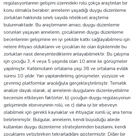
regülasyonlarının gelişimi üzerindeki rolü çokça araştırılan bir
konu olmakla beraber; annelerin yaşadığı duygu düzenleme
zorlukları hakkında sınırlı sayıda niteliksel araştırma
bulunmaktadır. Bu araştırmanın amacı, duygu düzenleme
sorunları yaşayan annelerin, çocuklarının duygu düzenleme
becerilerinin gelişimine en iyi şekilde katkı sağlayabilmesi için
nelere ihtiyacı olduklarını ve çocukları ile olan ilişkilerinde bu
zorlukları nasıl deneyimlediklerini anlayabilmektir. Bu çalışma
için çocuğu 3, 4 veya 5 yaşında olan 10 anne ile görüşmeler
yapılmıştır. Katılımcıların ortalama yaşı 38 ve ortalama evlilik
süresi 10 yıldır. Yarı yapılandırılmış görüşmeler, yüzyüze ve
çevrimiçi platformlar aracılığıyla gerçekleştirilmiştir. Tematik
analize dayalı olarak, a) annelerin duygularını düzenleyebilme
becerisini etkileyen faktörler, b) çocuğun duygu regülasyonun
gelişiminde ebeveyninin rolü, ve c) daha iyi bir ebeveyn
olabilmek için gerekli kaynaklar ve ihtiyaçlar isimli üç ana tema
belirlenmiştir. Bulgular, annelerin, kendi büyüdüğü ailede
kullanılan duygu düzenleme stratejilerinden bazılarını, kendi
çocuklarını yetiştirirken tekrarladığını göstermiştir. Diğer bir