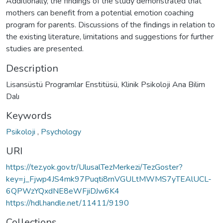
Additionally, the findings of the study demonstrated that
mothers can benefit from a potential emotion coaching
program for parents. Discussions of the findings in relation to
the existing literature, limitations and suggestions for further
studies are presented.
Description
Lisansüstü Programlar Enstitüsü, Klinik Psikoloji Ana Bilim
Keywords
Psikoloji
,
Psychology
URI
https://tez.yok.gov.tr/UlusalTezMerkezi/TezGoster?
key=j_Fjwp4JS4mk97Puqti8rnVGULtMWMS7yTEAlUCL-
6QPWzYQxdNE8eWFjiDJw6K4
https://hdl.handle.net/11411/9190
Collections