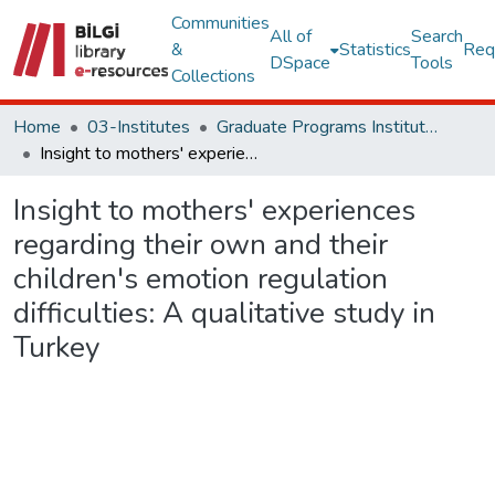
Communities
All of
Search
&
Statistics
Req
DSpace
Tools
Collections
Home
03-Institutes
Graduate Programs Institute Thesis Collection
Insight to mothers' experiences regarding their own and their children's emotion regulation difficulties: A qualitative study in Turkey
Insight to mothers' experiences
regarding their own and their
children's emotion regulation
difficulties: A qualitative study in
Turkey