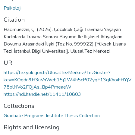
Psikoloji
Citation
Hacımüezzin, Ç. (2026). Çocukluk Çağı Travması Yaşayan
Kadınlarda Travma Sonrası Büyüme İle İlişkisel İhtiyaçların
Doyumu Arasındaki İlişki (Tez No. 999922) [Yüksek Lisans
Tezi, İstanbul Bilgi Üniversitesi]. Ulusal Tez Merkezi.
URI
https://tez.yok.gov.tr/UlusalTezMerkezi/TezGoster?
key=KOgdn9H3uVnWeb15j2W4h5cP02yqF13qKhoiFHYjV
78olNVo2FQjAs_Bp4PmeaeW
https://hdl.handle.net/11411/10803
Collections
Graduate Programs Institute Thesis Collection
Rights and licensing