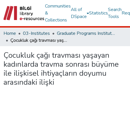
Communities
All of
Search
&
Statistics
Req
DSpace
Tools
Collections
Home
03-Institutes
Graduate Programs Institute Thesis Collection
Çocukluk çağı travması yaşayan kadınlarda travma sonrası büyüme ile ilişkisel ihtiyaçların doyumu arasındaki ilişki
Çocukluk çağı travması yaşayan
kadınlarda travma sonrası büyüme
ile ilişkisel ihtiyaçların doyumu
arasındaki ilişki