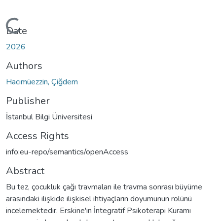
oading...
Date
2026
Authors
Hacımüezzin, Çiğdem
Publisher
İstanbul Bilgi Üniversitesi
Access Rights
info:eu-repo/semantics/openAccess
Abstract
Bu tez, çocukluk çağı travmaları ile travma sonrası büyüme
arasındaki ilişkide ilişkisel ihtiyaçların doyumunun rolünü
incelemektedir. Erskine'in İntegratif Psikoterapi Kuramı