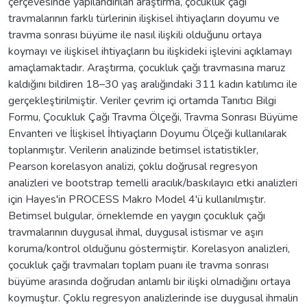
çerçevesinde yapılandırılan araştırma, çocukluk çağı
travmalarının farklı türlerinin ilişkisel ihtiyaçların doyumu ve
travma sonrası büyüme ile nasıl ilişkili olduğunu ortaya
koymayı ve ilişkisel ihtiyaçların bu ilişkideki işlevini açıklamayı
amaçlamaktadır. Araştırma, çocukluk çağı travmasına maruz
kaldığını bildiren 18–30 yaş aralığındaki 311 kadın katılımcı ile
gerçekleştirilmiştir. Veriler çevrim içi ortamda Tanıtıcı Bilgi
Formu, Çocukluk Çağı Travma Ölçeği, Travma Sonrası Büyüme
Envanteri ve İlişkisel İhtiyaçların Doyumu Ölçeği kullanılarak
toplanmıştır. Verilerin analizinde betimsel istatistikler,
Pearson korelasyon analizi, çoklu doğrusal regresyon
analizleri ve bootstrap temelli aracılık/baskılayıcı etki analizleri
için Hayes'in PROCESS Makro Model 4'ü kullanılmıştır.
Betimsel bulgular, örneklemde en yaygın çocukluk çağı
travmalarının duygusal ihmal, duygusal istismar ve aşırı
koruma/kontrol olduğunu göstermiştir. Korelasyon analizleri,
çocukluk çağı travmaları toplam puanı ile travma sonrası
büyüme arasında doğrudan anlamlı bir ilişki olmadığını ortaya
koymuştur. Çoklu regresyon analizlerinde ise duygusal ihmalin